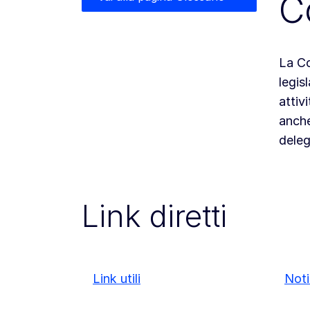
C
La Co
legis
attiv
anche
deleg
Link diretti
Link utili
Noti