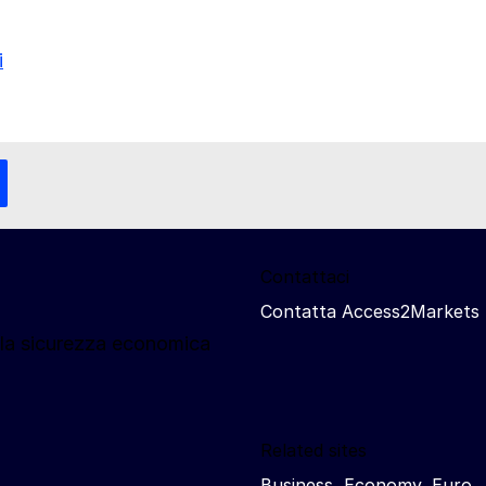
i
Contattaci
Contatta Access2Markets
lla sicurezza economica
Related sites
Business, Economy, Euro