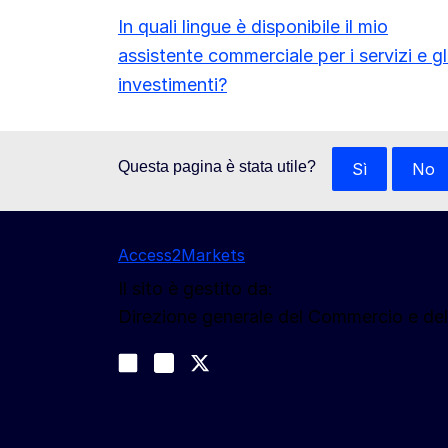
In quali lingue è disponibile il mio
assistente commerciale per i servizi e gl
investimenti?
Questa pagina è stata utile?
Sì
No
Access2Markets
Il sito è gestito da:
Direzione generale del Commercio e de
Seguici
Join us on LinkedIn
#EUtrade
Trade-Off podcast