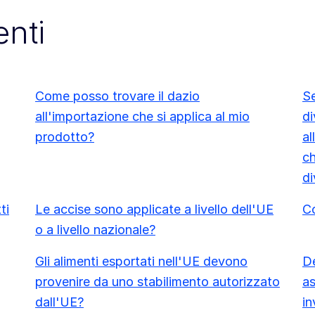
nti
Come posso trovare il dazio
Se
all'importazione che si applica al mio
di
prodotto?
al
ch
di
ti
Le accise sono applicate a livello dell'UE
Co
o a livello nazionale?
Gli alimenti esportati nell'UE devono
De
provenire da uno stabilimento autorizzato
as
dall'UE?
in