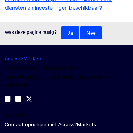
diensten en investeringen beschikbaar?
Was deze pagina nuttig?
Ja
Nee
Access2Markets
Deze site wordt beheerd door:
Directoraat-generaal Handel en Economische
Veiligheid
Volg ons
Join us on LinkedIn
#EUtrade
Trade-Off podcast
Contact
Contact opnemen met Access2Markets