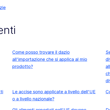
zie
nti
Come posso trovare il dazio
Se
all'importazione che si applica al mio
di
prodotto?
al
ch
di
ti
Le accise sono applicate a livello dell'UE
Co
o a livello nazionale?
Gli alimenti esportati nell'UE devono
De