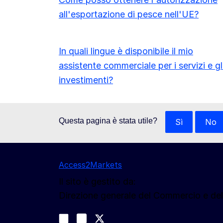
all'esportazione di pesce nell'UE?
In quali lingue è disponibile il mio
assistente commerciale per i servizi e gl
investimenti?
Questa pagina è stata utile?
Sì
No
Access2Markets
Il sito è gestito da:
Direzione generale del Commercio e de
Seguici
Join us on LinkedIn
#EUtrade
Trade-Off podcast