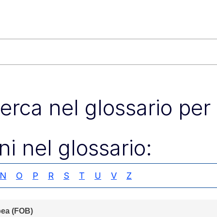
icerca nel glossario per 
ni nel glossario:
N
O
P
R
S
T
U
V
Z
La tariffa integrata dell'Unione europea (FOB)