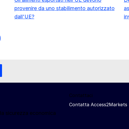
provenire da uno stabilimento autorizzato
as
dall'UE?
in
i
Contattaci
Contatta Access2Markets
lla sicurezza economica