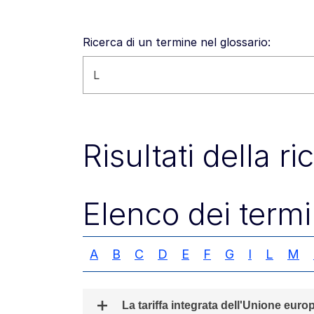
Ricerca di un termine nel glossario:
Cerca nel sito
Risultati della r
Elenco dei termi
A
B
C
D
E
F
G
I
L
M