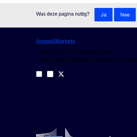
Was deze pagina nuttig?
Ja
Nee
Access2Markets
Deze site wordt beheerd door:
Directoraat-generaal Handel en Econom
Volg ons
Join us on LinkedIn
#EUtrade
Trade-Off podcast