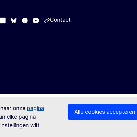
Contact
stodon
LinkedIn
Facebook
Youtube
Other networks
Bluesky
 naar onze
pagina
Alle cookies accepteren
an elke pagina
instellingen wilt