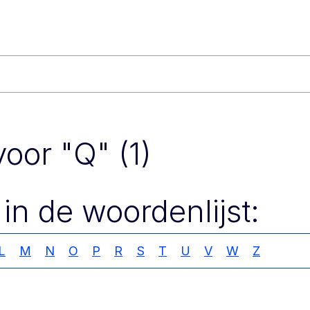
oor "Q" (1)
 in de woordenlijst:
L
M
N
O
P
R
S
T
U
V
W
Z