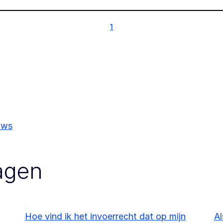
1
1
uws
agen
Hoe vind ik het invoerrecht dat op mijn
Al