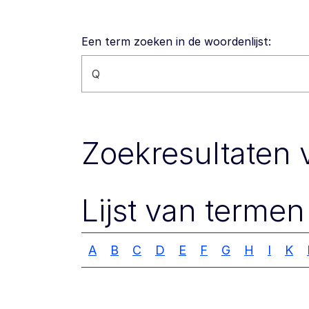
Een term zoeken in de woordenlijst:
Zoeken op deze website
Zoekresultaten v
Lijst van termen
A
B
C
D
E
F
G
H
I
K