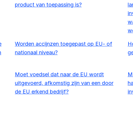
product van toepassing is?
la
in
wa
w
e
Worden accijnzen toegepast op EU- of
Ho
n
nationaal niveau?
g
Moet voedsel dat naar de EU wordt
Mo
uitgevoerd, afkomstig zijn van een door
ha
de EU erkend bedrijf?
in