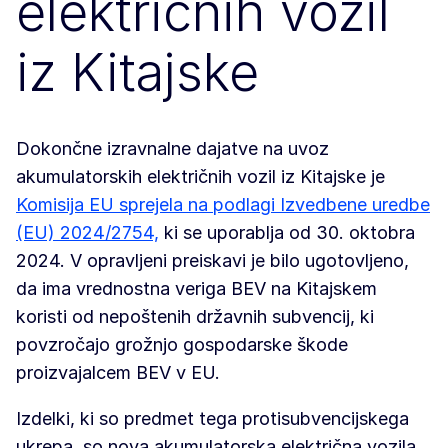
električnih vozil
iz Kitajske
Dokončne izravnalne dajatve na uvoz
akumulatorskih električnih vozil iz Kitajske je
Komisija EU sprejela na podlagi Izvedbene uredbe
(EU) 2024/2754,
ki se uporablja od 30. oktobra
2024. V opravljeni preiskavi je bilo ugotovljeno,
da ima vrednostna veriga BEV na Kitajskem
koristi od nepoštenih državnih subvencij, ki
povzročajo grožnjo gospodarske škode
proizvajalcem BEV v EU.
Izdelki, ki so predmet tega protisubvencijskega
ukrepa, so nova akumulatorska električna vozila,