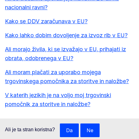
nacionalni ravni?
Kako se DDV zaračunava v EU?
Kako lahko dobim dovoljenje za izvoz rib v EU?
Ali morajo živila, ki se izvažajo v EU, prihajati iz
obrata, odobrenega v EU?
Ali moram plačati za uporabo mojega
trgovinskega pomočnika za storitve in naložbe?
V katerih jezikih je na voljo moj trgovinski
pomočnik za storitve in naložbe?
Ali je ta stran koristna?
Da
Ne