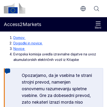
Preskoči na glavno vsebino
Evropska komisija
Access2Markets
Meni
Domov
Dogodki in novice
Novice
Evropska komisija uvedla izravnalne dajatve na uvoz
akumulatorskih električnih vozil iz Kitajske
Opozarjamo, da je vsebina te strani
strojni prevod, namenjen
osnovnemu razumevanju spletne
vsebine. Gre za dobesedni prevod,
zato nekateri izrazi morda niso