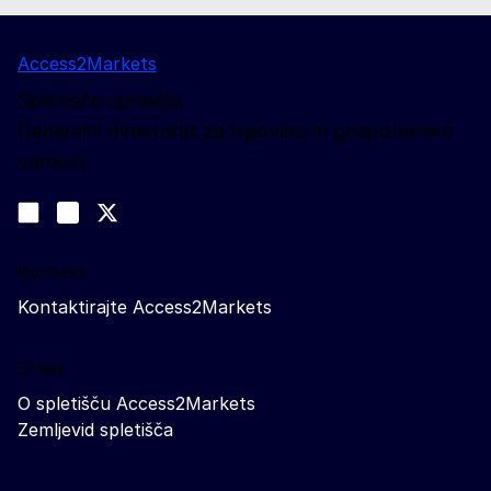
Access2Markets
Spletišče upravlja:
Generalni direktorat za trgovino in gospodarsko
varnost
Spremljajte nas
Join us on LinkedIn
#EUtrade
Trade-Off podcast
Kontakt
Kontaktirajte Access2Markets
O nas
O spletišču Access2Markets
Zemljevid spletišča