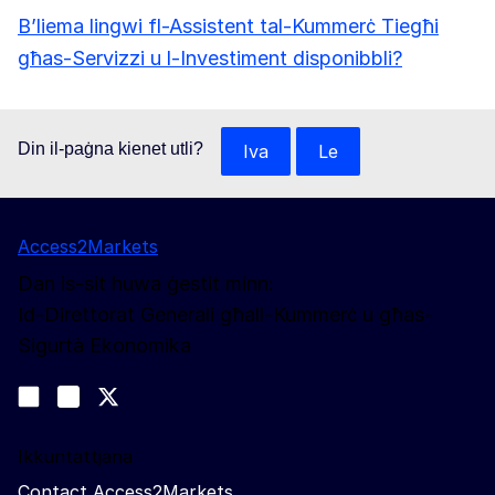
B’liema lingwi fl-Assistent tal-Kummerċ Tiegħi
għas-Servizzi u l-Investiment disponibbli?
Din il-paġna kienet utli?
Iva
Le
Access2Markets
Dan is-sit huwa ġestit minn:
Id-Direttorat Ġenerali għall-Kummerċ u għas-
Sigurtà Ekonomika
Segwina
Join us on LinkedIn
#EUtrade
Trade-Off podcast
Ikkuntattjana
Contact Access2Markets