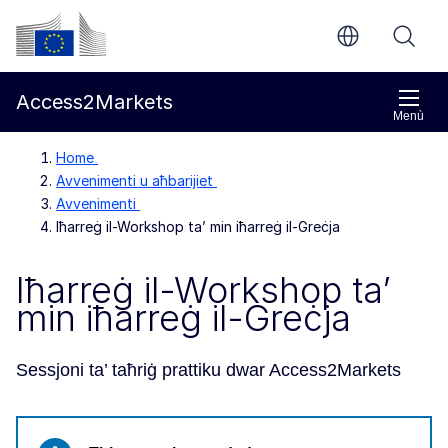
Mur għall-kontenut ewlieni
Kummissjoni Ewropea
Access2Markets
Menù
Home
Avvenimenti u aħbarijiet
Avvenimenti
Iħarreġ il-Workshop ta’ min iħarreġ il-Greċja
Iħarreġ il-Workshop ta’
min iħarreġ il-Greċja
Sessjoni ta’ taħriġ prattiku dwar Access2Markets