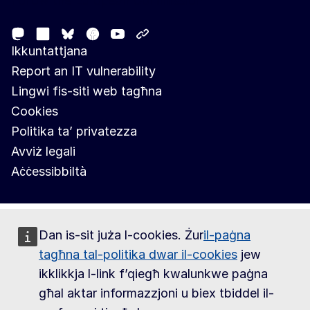
Follow the European Commission
Mastodon
LinkedIn
Facebook
Youtube
Other networks
Bluesky
Ikkuntattjana
Report an IT vulnerability
Lingwi fis-siti web tagħna
Cookies
Politika ta’ privatezza
Avviż legali
Aċċessibbiltà
Dan is-sit juża l-cookies. Żur
il-paġna
tagħna tal-politika dwar il-cookies
jew
ikklikkja l-link f’qiegħ kwalunkwe paġna
għal aktar informazzjoni u biex tbiddel il-