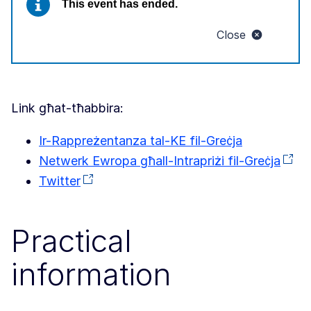
This event has ended.
Close
Link għat-tħabbira:
Ir-Rappreżentanza tal-KE fil-Greċja
Netwerk Ewropa għall-Intrapriżi fil-Greċja
Twitter
Practical
information