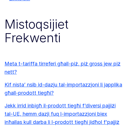
Mistoqsijiet
Frekwenti
Meta t-tariffa tirreferi għall-piż, piż gross jew piż
nett?
Kif nista’ nsib id-dazju tal-importazzjoni li japplika
għall-prodott tiegħi?
Jekk irrid inbigħ il-prodott tiegħi f’diversi pajjiżi
tal-UE, hemm dazji fuq l-importazzjoni biex
inħallas kull darba li l-prodott tiegħi jidħol f’pajjiż