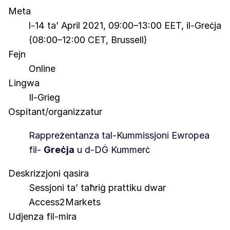
Meta
l-14 ta’ April 2021, 09:00–13:00 EET, il-Greċja
(08:00–12:00 CET, Brussell)
Fejn
Online
Lingwa
Il-Grieg
Ospitant/organizzatur
Rappreżentanza tal-Kummissjoni Ewropea
fil-
Greċja
u d-DĠ Kummerċ
Deskrizzjoni qasira
Sessjoni ta’ taħriġ prattiku dwar
Access2Markets
Udjenza fil-mira