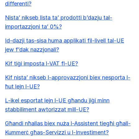
differenti?
Nista’ nikseb lista ta’ prodotti b’dazju tal-
importazzjoni ta’ 0%?
Id-dazji tas-sisa huma applikati fil-livell tal-UE
jew f’dak nazzjonali?
Kif tiġi imposta l-VAT fl-UE?
Kif nista’ nikseb l-approvazzjoni biex nesporta l-
ħut lejn l-UE?
L-ikel esportat lejn l-UE għandu jiġi minn
stabbiliment awtorizzat mill-UE?
Għandi nħallas biex nuża l-Assistent tiegħi għall-
Kummerċ għas-Servizzi u l-Investiment?