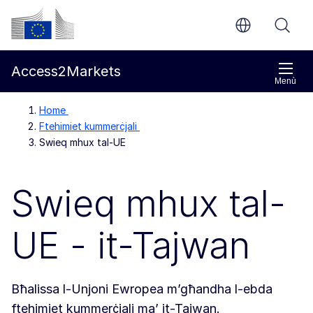
Mur għall-kontenut ewlieni
Kummissjoni Ewropea
Access2Markets
Menù
Home
Ftehimiet kummerċjali
Swieq mhux tal-UE
Swieq mhux tal-
UE - it-Tajwan
Bħalissa l-Unjoni Ewropea m’għandha l-ebda
ftehimiet kummerċjali ma’ it-Tajwan.