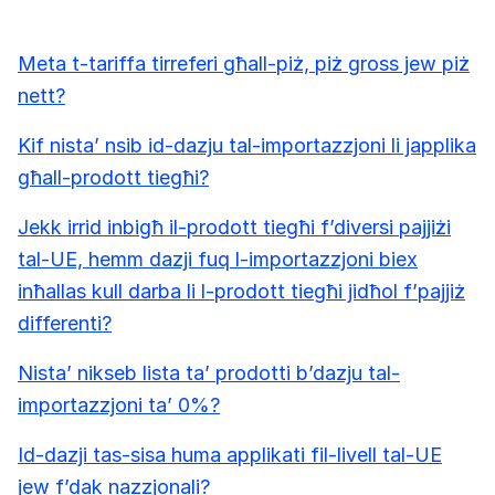
Meta t-tariffa tirreferi għall-piż, piż gross jew piż
nett?
Kif nista’ nsib id-dazju tal-importazzjoni li japplika
għall-prodott tiegħi?
Jekk irrid inbigħ il-prodott tiegħi f’diversi pajjiżi
tal-UE, hemm dazji fuq l-importazzjoni biex
inħallas kull darba li l-prodott tiegħi jidħol f’pajjiż
differenti?
Nista’ nikseb lista ta’ prodotti b’dazju tal-
importazzjoni ta’ 0%?
Id-dazji tas-sisa huma applikati fil-livell tal-UE
jew f’dak nazzjonali?