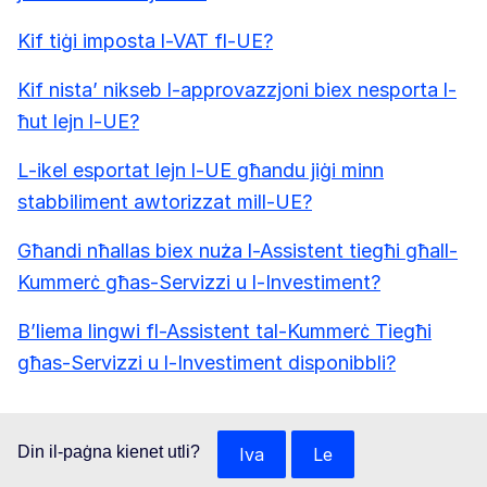
Kif tiġi imposta l-VAT fl-UE?
Kif nista’ nikseb l-approvazzjoni biex nesporta l-
ħut lejn l-UE?
L-ikel esportat lejn l-UE għandu jiġi minn
stabbiliment awtorizzat mill-UE?
Għandi nħallas biex nuża l-Assistent tiegħi għall-
Kummerċ għas-Servizzi u l-Investiment?
B’liema lingwi fl-Assistent tal-Kummerċ Tiegħi
għas-Servizzi u l-Investiment disponibbli?
Din il-paġna kienet utli?
Iva
Le