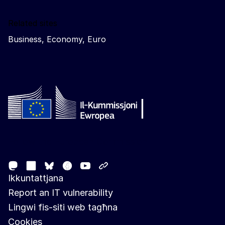
Related sites
Business, Economy, Euro
Follow the European Commission
Mastodon
LinkedIn
Facebook
Youtube
Other networks
Bluesky
Ikkuntattjana
Report an IT vulnerability
Lingwi fis-siti web tagħna
Cookies