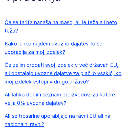
Če se tarifa nanaša na maso, ali je teža ali neto
teža?
Kako lahko najdem uvozno dajatev, ki se
uporablja za moj izdelek?
Če želim prodati svoj izdelek v več državah EU,
ali obstajajo uvozne dajatve za plačilo vsakič, ko
moj izdelek vstopi v drugo državo?
Ali lahko dobim seznam proizvodov, za katere
velja 0% uvozna dajatev?
Ali se trošarine uporabljajo na ravni EU ali na
nacionalni ravni?