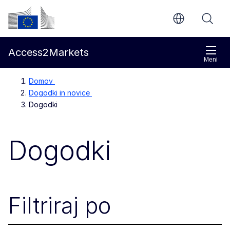
Preskoči na glavno vsebino
Evropska komisija
Access2Markets
Meni
Domov
Dogodki in novice
Dogodki
Dogodki
Filtriraj po