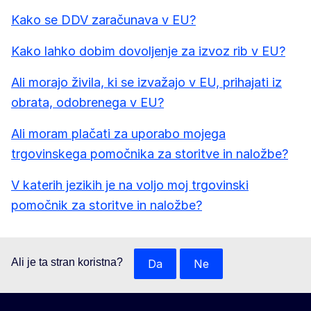
Kako se DDV zaračunava v EU?
Kako lahko dobim dovoljenje za izvoz rib v EU?
Ali morajo živila, ki se izvažajo v EU, prihajati iz
obrata, odobrenega v EU?
Ali moram plačati za uporabo mojega
trgovinskega pomočnika za storitve in naložbe?
V katerih jezikih je na voljo moj trgovinski
pomočnik za storitve in naložbe?
Ali je ta stran koristna?
Da
Ne