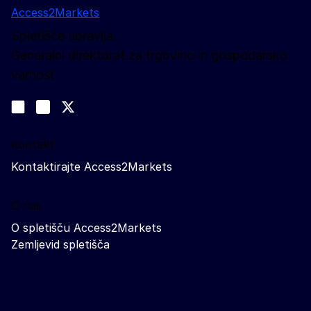
Access2Markets
Spletišče upravlja:
Generalni direktorat za trgovino in gospodarsko
varnost
Spremljajte nas
Join us on LinkedIn
#EUtrade
Trade-Off podcast
Kontakt
Kontaktirajte Access2Markets
O nas
O spletišču Access2Markets
Zemljevid spletišča