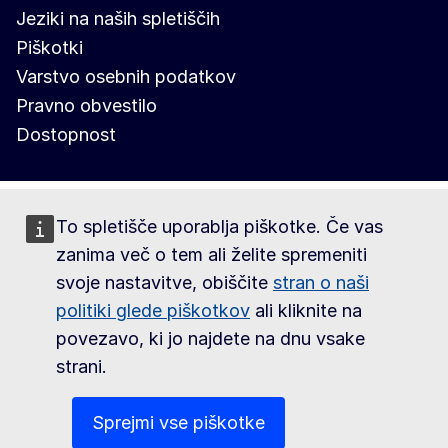
Jeziki na naših spletiščih
Piškotki
Varstvo osebnih podatkov
Pravno obvestilo
Dostopnost
To spletišče uporablja piškotke. Če vas
zanima več o tem ali želite spremeniti
svoje nastavitve, obiščite
stran o naši
politiki glede piškotkov
ali kliknite na
povezavo, ki jo najdete na dnu vsake
strani.
Sprejmi vse piškotke