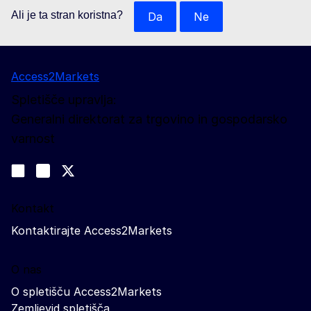
Ali je ta stran koristna?
Da
Ne
Access2Markets
Spletišče upravlja:
Generalni direktorat za trgovino in gospodarsko
varnost
Spremljajte nas
Join us on LinkedIn
#EUtrade
Trade-Off podcast
Kontakt
Kontaktirajte Access2Markets
O nas
O spletišču Access2Markets
Zemljevid spletišča