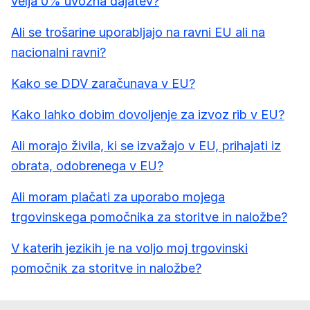
velja 0% uvozna dajatev?
Ali se trošarine uporabljajo na ravni EU ali na
nacionalni ravni?
Kako se DDV zaračunava v EU?
Kako lahko dobim dovoljenje za izvoz rib v EU?
Ali morajo živila, ki se izvažajo v EU, prihajati iz
obrata, odobrenega v EU?
Ali moram plačati za uporabo mojega
trgovinskega pomočnika za storitve in naložbe?
V katerih jezikih je na voljo moj trgovinski
pomočnik za storitve in naložbe?