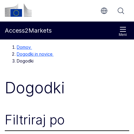
Preskoči na glavno vsebino
Evropska komisija
Access2Markets
Meni
Domov
Dogodki in novice
Dogodki
Dogodki
Filtriraj po