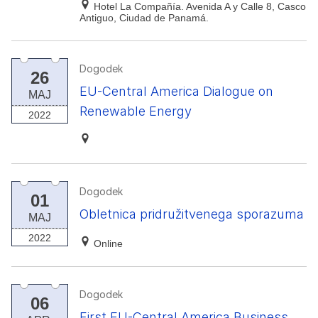
Hotel La Compañía. Avenida A y Calle 8, Casco
Antiguo, Ciudad de Panamá.
Dogodek
26
EU-Central America Dialogue on
MAJ
Renewable Energy
2022
Dogodek
01
Obletnica pridružitvenega sporazuma
MAJ
2022
Online
Dogodek
06
First EU-Central America Business