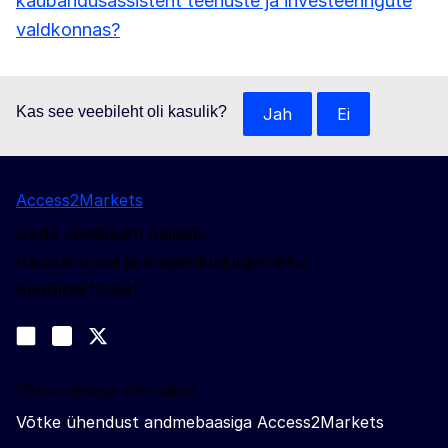
kaubandusassistent teenuste ja investeeringute
valdkonnas?
Kas see veebileht oli kasulik?
Jah
Ei
Access2Markets
Seda veebisaiti haldab:
Kaubanduse ja majandusjulgeoleku
peadirektoraat
Jälgige meid
Join us on LinkedIn
#EUtrade
Trade-Off podcast
Võtke meiega ühendust
Võtke ühendust andmebaasiga Access2Markets