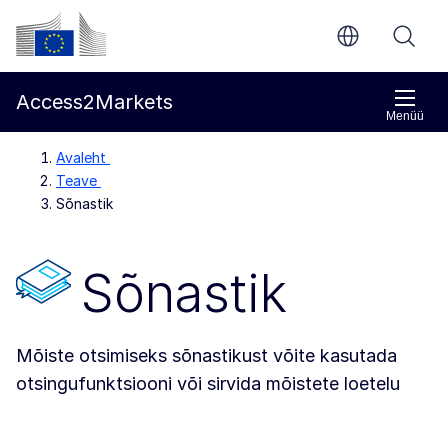
Põhisisu juurde
Euroopa Komisjon
Access2Markets
Menüü
Avaleht
Teave
Sõnastik
Sõnastik
Mõiste otsimiseks sõnastikust võite kasutada
otsingufunktsiooni või sirvida mõistete loetelu