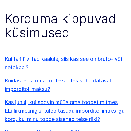
Korduma kippuvad
küsimused
Kui tariif viitab kaalule, siis kas see on bruto- või
netokaal?
Kuidas leida oma toote suhtes kohaldatavat
imporditollimaksu?
Kas juhul, kui soovin müüa oma toodet mitmes
ELi liikmesriigis, tuleb tasuda imporditollimaks iga
kord, kui minu toode siseneb teise riiki?