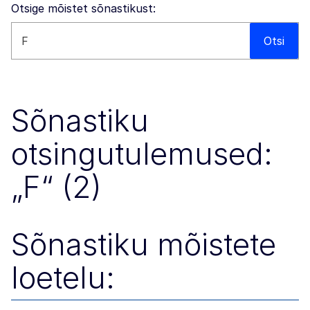
Otsige mõistet sõnastikust:
Otsi sellelt veebisaidilt
Otsi
Sõnastiku
otsingutulemused:
„F“ (2)
Sõnastiku mõistete
loetelu: