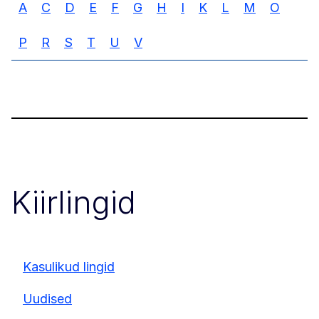
A
C
D
E
F
G
H
I
K
L
M
O
P
R
S
T
U
V
Kiirlingid
Kasulikud lingid
Uudised