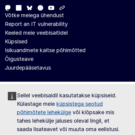
Mastodon
LinkedIn
Facebook
Youtube
Other networks
Bluesky
Võtke meiega ühendust
Report an IT vulnerability
Keeled meie veebisaitidel
Küpsised
Isikuandmete kaitse põhimõtted
Õigusteave
Juurdepääsetavus
Sellel veebisaidil kasutatakse küpsiseid.
Külastage meie
küpsistega seotud
põhimõtete lehekülge
või klõpsake mis
tahes lehekülje jaluses oleval lingil, et
saada lisateavet või muuta oma eelistusi.