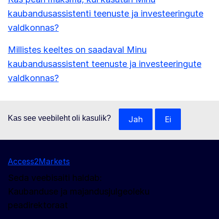
kaubandusassistenti teenuste ja investeeringute
valdkonnas?
Millistes keeltes on saadaval Minu
kaubandusassistent teenuste ja investeeringute
valdkonnas?
Kas see veebileht oli kasulik?
Jah
Ei
Access2Markets
Seda veebisaiti haldab:
Kaubanduse ja majandusjulgeoleku
peadirektoraat
Jälgige meid