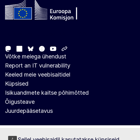
Follow the European Commission
Mastodon
LinkedIn
Facebook
Youtube
Other networks
Bluesky
Võtke meiega ühendust
Report an IT vulnerability
Keeled meie veebisaitidel
Küpsised
Isikuandmete kaitse põhimõtted
Õigusteave
Juurdepääsetavus
Sellel veebisaidil kasutatakse küpsiseid.