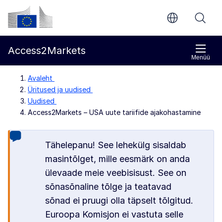
Põhisisu juurde
Euroopa Komisjon
Access2Markets
Menüü
Avaleht
Üritused ja uudised
Uudised
Access2Markets – USA uute tariifide ajakohastamine
Tähelepanu! See lehekülg sisaldab
masintõlget, mille eesmärk on anda
ülevaade meie veebisisust. See on
sõnasõnaline tõlge ja teatavad
sõnad ei pruugi olla täpselt tõlgitud.
Euroopa Komisjon ei vastuta selle