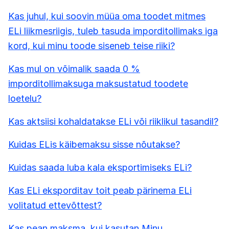
Kas juhul, kui soovin müüa oma toodet mitmes
ELi liikmesriigis, tuleb tasuda imporditollimaks iga
kord, kui minu toode siseneb teise riiki?
Kas mul on võimalik saada 0 %
imporditollimaksuga maksustatud toodete
loetelu?
Kas aktsiisi kohaldatakse ELi või riiklikul tasandil?
Kuidas ELis käibemaksu sisse nõutakse?
Kuidas saada luba kala eksportimiseks ELi?
Kas ELi eksporditav toit peab pärinema ELi
volitatud ettevõttest?
Kas pean maksma, kui kasutan Minu