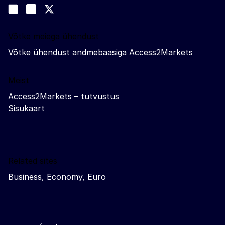
Join us on LinkedIn
#EUtrade
Trade-Off podcast
Võtke meiega ühendust
Võtke ühendust andmebaasiga Access2Markets
Meist
Access2Markets – tutvustus
Sisukaart
Related sites
Business, Economy, Euro