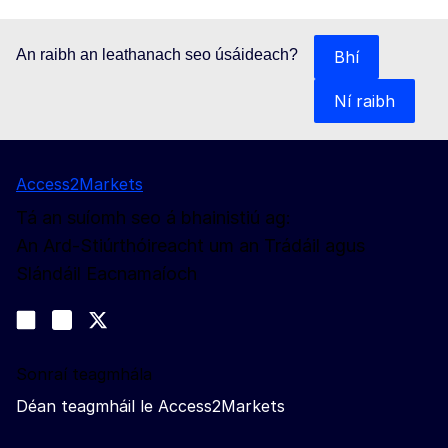
An raibh an leathanach seo úsáideach?
Bhí
Ní raibh
Access2Markets
Tá an suíomh seo á bhainistiú ag:
An Ard-Stiúrthóireacht um an Trádáil agus
Slándáil Eacnamaíoch
Lean muid
Join us on LinkedIn
#EUtrade
Trade-Off podcast
Sonraí teagmhála
Déan teagmháil le Access2Markets