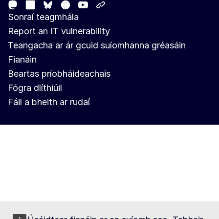
Mastodon
LinkedIn
Facebook
Youtube
Other networks
Bluesky
Sonraí teagmhála
Report an IT vulnerability
Teangacha ar ár gcuid suíomhanna gréasáin
Fianáin
Beartas príobháideachais
Fógra dlíthiúil
Fáil a bheith ar rudaí