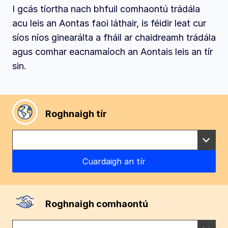
I gcás tíortha nach bhfuil comhaontú trádála
acu leis an Aontas faoi láthair, is féidir leat cur
síos níos ginearálta a fháil ar chaidreamh trádála
agus comhar eacnamaíoch an Aontais leis an tír
sin.
Roghnaigh tír
Roghnaigh comhaontú