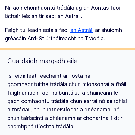
Níl aon chomhaontú trádála ag an Aontas faoi
láthair leis an tír seo: an Astráil.
Faigh tuilleadh eolais faoi
an Astráil
ar shuíomh
gréasáin Ard-Stiúrthóireacht na Trádála.
Cuardaigh margadh eile
Is féidir leat féachaint ar liosta na
gcomhaontuithe trádála chun mionsonraí a fháil:
faigh amach faoi na buntáistí a bhaineann le
gach comhaontú trádála chun earraí nó seirbhísí
a thrádáil, chun infheistíocht a dhéanamh, nó
chun tairiscintí a dhéanamh ar chonarthaí i dtír
chomhpháirtíochta trádála.