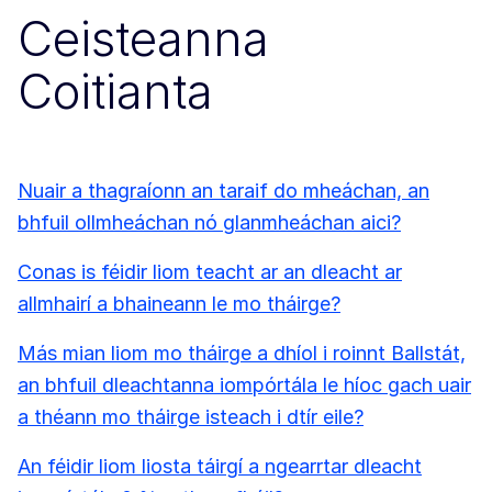
Ceisteanna
Coitianta
Nuair a thagraíonn an taraif do mheáchan, an
bhfuil ollmheáchan nó glanmheáchan aici?
Conas is féidir liom teacht ar an dleacht ar
allmhairí a bhaineann le mo tháirge?
Más mian liom mo tháirge a dhíol i roinnt Ballstát,
an bhfuil dleachtanna iompórtála le híoc gach uair
a théann mo tháirge isteach i dtír eile?
An féidir liom liosta táirgí a ngearrtar dleacht