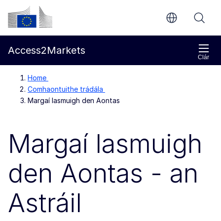
Chuig an bpríomhinneachar
Coimisiún Eorpach
Access2Markets
Clár
Home
Comhaontuithe trádála
Margaí lasmuigh den Aontas
Margaí lasmuigh
den Aontas - an
Astráil