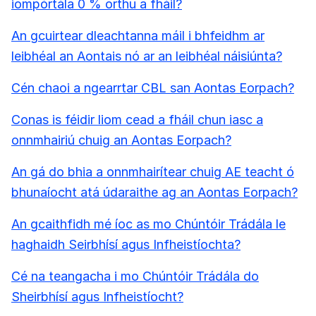
iompórtála 0 % orthu a fháil?
An gcuirtear dleachtanna máil i bhfeidhm ar
leibhéal an Aontais nó ar an leibhéal náisiúnta?
Cén chaoi a ngearrtar CBL san Aontas Eorpach?
Conas is féidir liom cead a fháil chun iasc a
onnmhairiú chuig an Aontas Eorpach?
An gá do bhia a onnmhairítear chuig AE teacht ó
bhunaíocht atá údaraithe ag an Aontas Eorpach?
An gcaithfidh mé íoc as mo Chúntóir Trádála le
haghaidh Seirbhísí agus Infheistíochta?
Cé na teangacha i mo Chúntóir Trádála do
Sheirbhísí agus Infheistíocht?