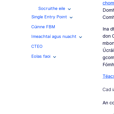
chomh
Socruithe eile
Domh
Single Entry Point
Comh
Cúinne FBM
Ina d
don C
Imeachtaí agus nuacht
mbonn
CTEO
Úcrái
Eolas faoi
gcomh
Fómh
Téacs
Cad i
An c