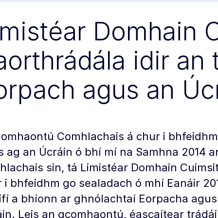
imistéar Domhain 
aorthrádála idir an
orpach agus an Úc
Comhaontú Comhlachais á chur i bhfeidhm
s ag an Úcráin ó bhí mí na Samhna 2014 
lachais sin, tá Limistéar Domhain Cuims
 i bhfeidhm go sealadach ó mhí Eanáir 201
ifí a bhíonn ar ghnólachtaí Eorpacha agus
in. Leis an gcomhaontú, éascaítear trádái