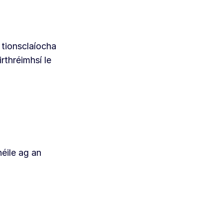
 tionsclaíocha
rthréimhsí le
héile ag an