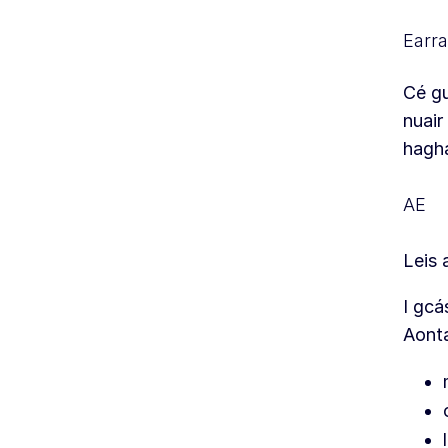
Earra
Cé gu
nuair
hagha
AE
Leis 
I gcá
Aonta