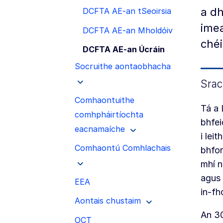
a dh
DCFTA AE-an tSeoirsia
imea
DCFTA AE-an Mholdóiv
chéi
DCFTA AE-an Úcráin
Socruithe aontaobhacha
Srac
Comhaontuithe
Tá a 
comhpháirtíochta
bhfei
eacnamaíche
i lei
Comhaontú Comhlachais
bhfor
mhí n
agus 
EEA
in-fh
Aontais chustaim
An 3
OCT