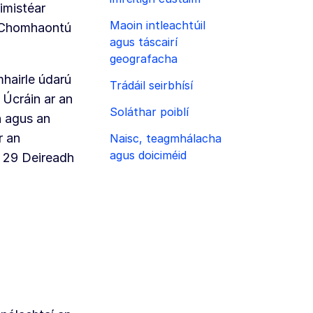
Limistéar
Maoin intleachtúil
n Chomhaontú
agus táscairí
geografacha
hairle údarú
Trádáil seirbhísí
 Úcráin ar an
Soláthar poiblí
n agus an
r an
Naisc, teagmhálacha
agus doiciméid
n 29 Deireadh