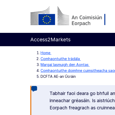
Chuig an bpríomhinneachar
Coimisiún Eorpach
Access2Markets
Home
Comhaontuithe trádála
Margaí lasmuigh den Aontas
Comhaontuithe doimhne cuimsitheacha saor
DCFTA AE-an Úcráin
Tabhair faoi deara go bhfuil a
inneachar gréasáin. Is aistriúch
Eorpach freagrach as cruinneas