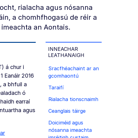
íocht, rialacha agus nósanna
áin, a chomhfhogasú de réir a
 imeachta an Aontais.
INNEACHAR
LEATHANAIGH
 á chur i
Sracfhéachaint ar an
1 Eanáir 2016
gcomhaontú
, a bhfuil a
Taraifí
ealadach ó
Rialacha tionscnaimh
haidh earraí
 intuartha agus
Ceanglais táirge
Doiciméid agus
nósanna imeachta
ar
imréitigh custaim