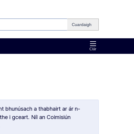
Cuardaigh
Clár
nt bhunúsach a thabhairt ar ár n-
the i gceart. Níl an Coimisiún
.