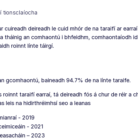
í tionsclaíocha
r cuireadh deireadh le cuid mhór de na taraifí ar earraí
 a tháinig an comhaontú i bhfeidhm, comhaontaíodh idi
idh roinnt línte táirgí.
an gcomhaontú, baineadh 94.7% de na línte taraife.
s roinnt taraifí earraí, tá deireadh fós á chur de réir a c
s leis na hidirthréimhsí seo a leanas
mianraí - 2019
ceimiceáin - 2021
leasacháin – 2023