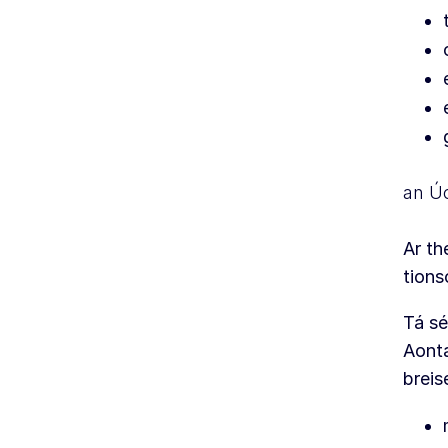
an Úc
Ar th
tions
Tá sé
Aonta
breise