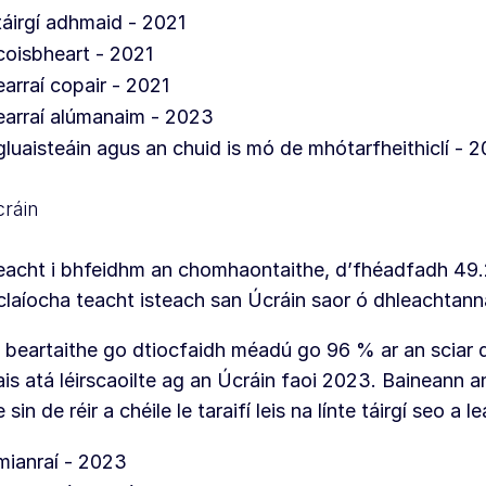
táirgí adhmaid - 2021
coisbheart - 2021
earraí copair - 2021
earraí alúmanaim - 2023
gluaisteáin agus an chuid is mó de mhótarfheithiclí - 
ráin
eacht i bhfeidhm an chomhaontaithe, d’fhéadfadh 49.
claíocha teacht isteach san Úcráin saor ó dhleachtann
 beartaithe go dtiocfaidh méadú go 96 % ar an sciar 
is atá léirscaoilte ag an Úcráin faoi 2023. Baineann a
 sin de réir a chéile le taraifí leis na línte táirgí seo a l
mianraí - 2023