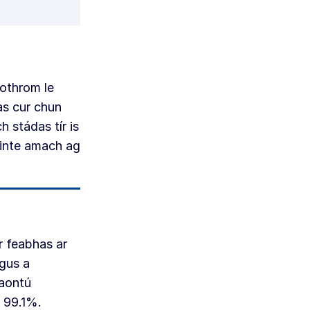
othrom le
as cur chun
stádas tír is
ainte amach ag
r feabhas ar
gus a
haontú
: 99.1%.