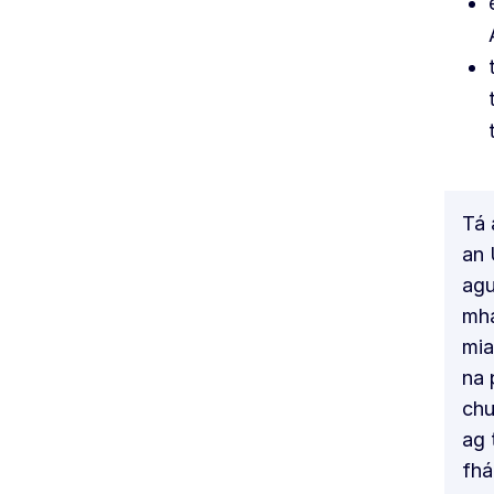
Tá 
an 
agu
mha
mia
na 
chu
ag 
fhá