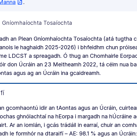
Manna
.
n Gníomhaíochta Tosaíochta
adh an Plean Gníomhaíochta Tosaíochta (atá tugtha c
anois le haghaidh 2025-2026) i bhfeidhm chun próise
me LDCST a spreagadh. Ó thug an Chomhairle Eorpach 
hóir don Úcráin an 23 Meitheamh 2022, tá céim nua b
ntas agus ag an Úcráin ina gcaidreamh.
fí
an gcomhaontú idir an tAontas agus an Úcráin, cuirtea
ochas ghnólachtaí na hEorpa i margadh na hÚcráine a
irt. Ar an iomlán, i gcás trádáil in earraí, chuir an com
adh le formhór na dtaraifí – AE: 98.1 % agus an Úcráin