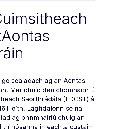
Cuimsitheach
 tAontas
ráin
 go sealadach ag an Aontas
ann. Mar chuid den chomhaontú
itheach Saorthrádála (LDCST) á
6 i leith. Laghdaíonn sé na
 iad ag onnmhairiú chuig an
l trí nósanna imeachta custaim