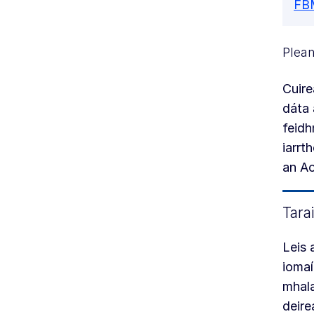
FB
Plea
Cuire
dáta 
feidh
iarrt
an Ao
Tarai
Leis 
iomaí
mhala
deire