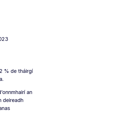
2023
2 % de tháirgí
a.
d’onnmhairí an
n deireadh
eanas