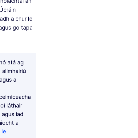
nólachtaí an
 Úcráin
adh a chur le
 agus go tapa
 mó atá ag
 allmhairiú
agus a
í ceimiceacha
i láthair
a agus iad
aíocht a
 le