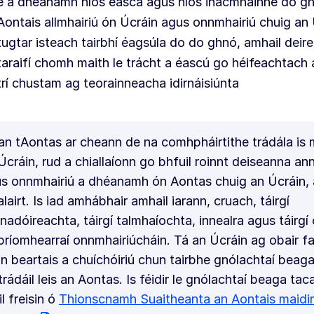
é a dhéanamh níos éasca agus níos inacmhainne do gh
Aontais allmhairiú ón Úcráin agus onnmhairiú chuig an
tugtar isteach tairbhí éagsúla do do ghnó, amhail deire
taraifí chomh maith le trácht a éascú go héifeachtach
trí chustam ag teorainneacha idirnáisiúnta
an tAontas ar cheann de na comhpháirtithe trádála is
Úcráin, rud a chiallaíonn go bhfuil roinnt deiseanna ann
s onnmhairiú a dhéanamh ón Aontas chuig an Úcráin, 
lairt. Is iad amhábhair amhail iarann, cruach, táirgí
nadóireachta, táirgí talmhaíochta, innealra agus táirg
príomhearraí onnmhairiúcháin. Tá an Úcráin ag obair fao
n beartais a chuíchóiriú chun tairbhe gnólachtaí beag
trádáil leis an Aontas. Is féidir le gnólachtaí beaga tac
il freisin ó
Thionscnamh Suaitheanta an Aontais maidir