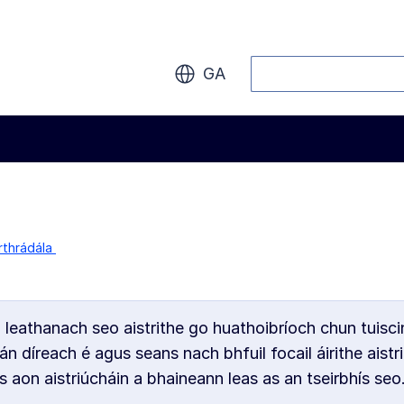
Cuardaigh
GA
thrádála
n leathanach seo aistrithe go huathoibríoch chun tuisci
án díreach é agus seans nach bhfuil focail áirithe aistri
 aon aistriúcháin a bhaineann leas as an tseirbhís seo