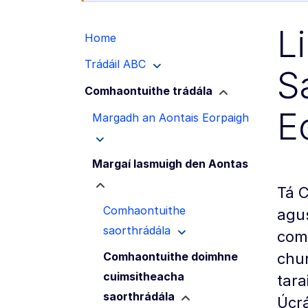
L
Home
Trádáil ABC
S
Comhaontuithe trádála
E
Margadh an Aontais Eorpaigh
Margaí lasmuigh den Aontas
Tá 
Comhaontuithe
agu
saorthrádála
comh
chur
Comhaontuithe doimhne
cuimsitheacha
tara
saorthrádála
Úcrá