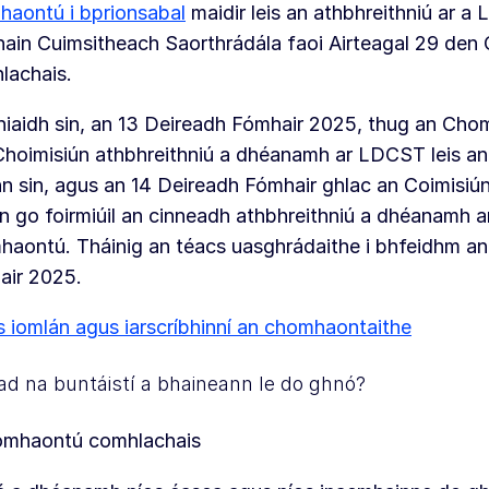
aontú i bprionsabal
maidir leis an athbhreithniú ar a 
ain Cuimsitheach Saorthrádála faoi Airteagal 29 de
lachais.
hiaidh sin, an 13 Deireadh Fómhair 2025, thug an Chom
hoimisiún athbhreithniú a dhéanamh ar LDCST leis an
 sin, agus an 14 Deireadh Fómhair ghlac an Coimisiú
n go foirmiúil an cinneadh athbhreithniú a dhéanamh a
aontú. Tháinig an téacs uasghrádaithe i bhfeidhm a
air 2025.
 iomlán agus iarscríbhinní an chomhaontaithe
ad na buntáistí a bhaineann le do ghnó?
omhaontú comhlachais