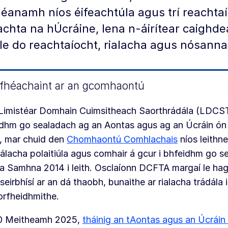
éanamh níos éifeachtúla agus trí reachta
chta na hÚcráine, lena n-áirítear caighde
le do reachtaíocht, rialacha agus nósanna
fhéachaint ar an gcomhaontú
Limistéar Domhain Cuimsitheach Saorthrádála (LDCST)
dhm go sealadach ag an Aontas agus ag an Úcráin ón 
th, mar chuid den
Chomhaontú Comhlachais
níos leithne
álacha polaitiúla agus comhair á gcur i bhfeidhm go s
a Samhna 2014 i leith. Osclaíonn DCFTA margaí le hag
seirbhísí ar an dá thaobh, bunaithe ar rialacha trádála
orfheidhmithe.
0 Meitheamh 2025,
tháinig an tAontas agus an Úcráin 