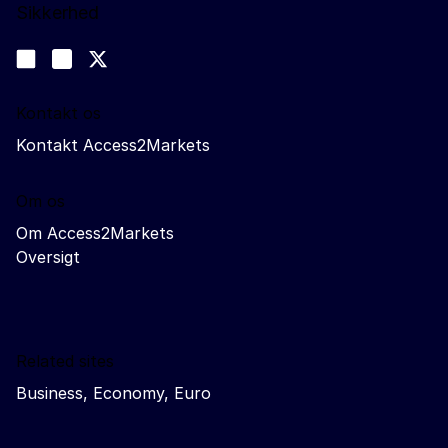
Sikkerhed
Følg os
Join us on LinkedIn
#EUtrade
Trade-Off podcast
Kontakt os
Kontakt Access2Markets
Om os
Om Access2Markets
Oversigt
Related sites
Business, Economy, Euro