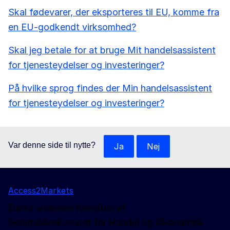
Skal fødevarer, der eksporteres til EU, komme fra
en EU-godkendt virksomhed?
Skal jeg betale for at bruge Mit handelsassistent
for tjenesteydelser og investeringer?
På hvilke sprog findes der Min handelsassistent
for tjenesteydelser og investeringer?
Var denne side til nytte?
Ja
Nej
Access2Markets
Dette websted forvaltes af:
Generaldirektoratet for Handel og Økonomisk