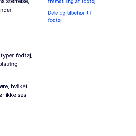
s størrelse,
fremstilling af fodtøj
inder
Dele og tilbehør til
fodtøj
typer fodtøj,
olstring
øre, hvilket
r ikke ses