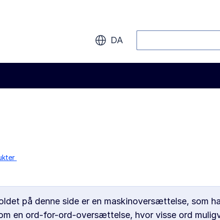
Søg
DA
ukter
det på denne side er en maskinoversættelse, som har 
om en ord-for-ord-oversættelse, hvor visse ord muligv