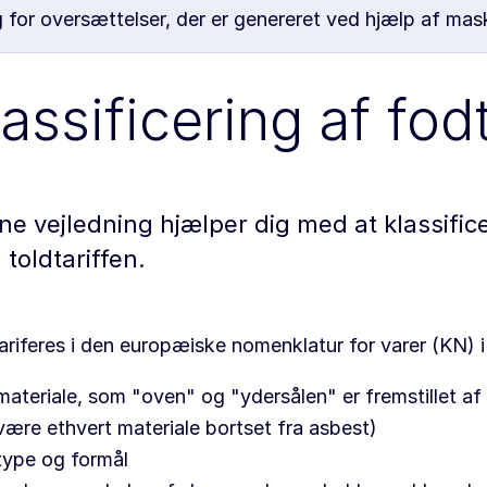
 for oversættelser, der er genereret ved hjælp af mas
lassificering af fod
e vejledning hjælper dig med at klassificer
toldtariffen.
ariferes i den europæiske nomenklatur for varer (KN) i 
materiale, som "oven" og "ydersålen" er fremstillet af
være ethvert materiale bortset fra asbest)
type og formål