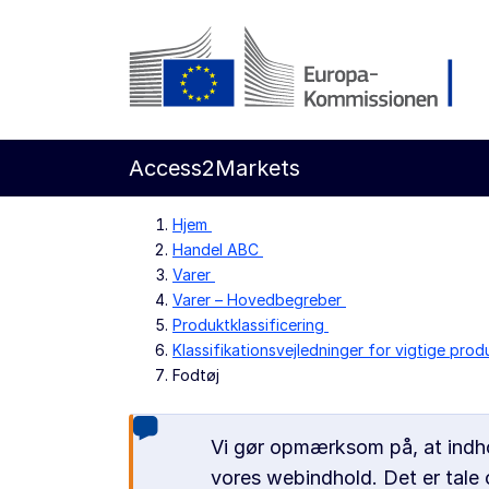
Gå til indholdet
Europa-Kommissionen
Access2Markets
Hjem
Handel ABC
Varer
Varer – Hovedbegreber
Produktklassificering
Klassifikationsvejledninger for vigtige prod
Fodtøj
Vi gør opmærksom på, at indhol
vores webindhold. Det er tale 