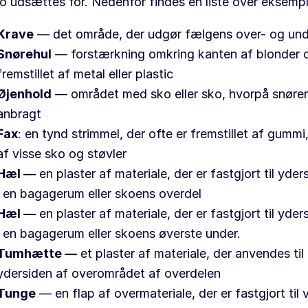
o udsættes for. Nedenfor findes en liste over eksempl
Krave
— det område, der udgør fælgens over- og und
Snørehul
— forstærkning omkring kanten af blonder 
fremstillet af metal eller plastic
Øjenhold
— området med sko eller sko, hvorpå snører
anbragt
Fax
: en tynd strimmel, der ofte er fremstillet af gummi
af visse sko og støvler
Hæl —
en plaster af materiale, der er fastgjort til yde
i en bagagerum eller skoens overdel
Hæl —
en plaster af materiale, der er fastgjort til yde
i en bagagerum eller skoens øverste under.
Tumhætte —
et plaster af materiale, der anvendes til
ydersiden af overområdet af overdelen
Tunge
— en flap af overmateriale, der er fastgjort ti