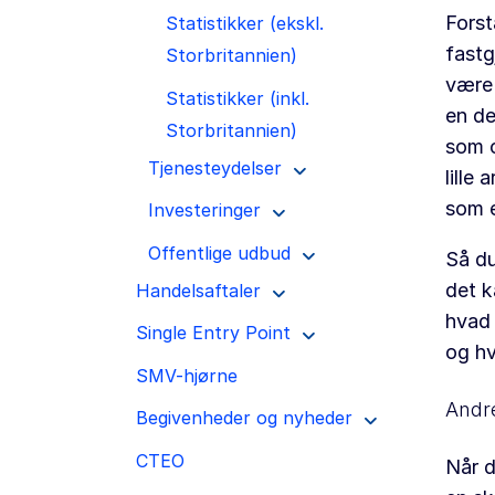
Forst
Statistikker (ekskl.
fastg
Storbritannien)
være 
Statistikker (inkl.
en de
Storbritannien)
som o
Tjenesteydelser
lille
som e
Investeringer
Offentlige udbud
Så du
det k
Handelsaftaler
hvad 
Single Entry Point
og hv
SMV-hjørne
Andre
Begivenheder og nyheder
CTEO
Når d