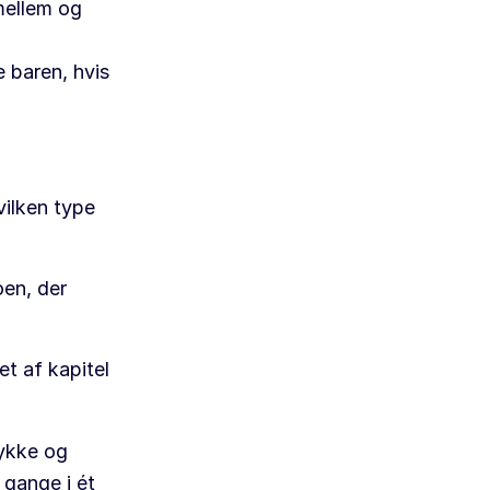
mellem og
 baren, hvis
hvilken type
oen, der
et af kapitel
tykke og
 gange i ét