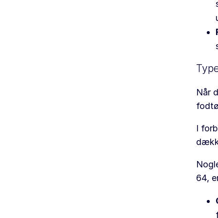
Type
Når d
fodtø
I for
dækk
Nogle
64, e