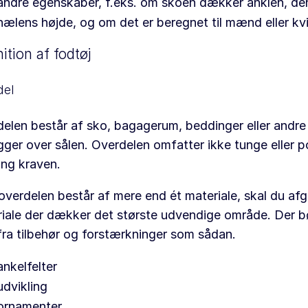
andre egenskaber, f.eks. om skoen dækker anklen, den
hælens højde, og om det er beregnet til mænd eller kv
ition af fodtøj
del
elen består af sko, bagagerum, beddinger eller andre 
igger over sålen. Overdelen omfatter ikke tunge eller p
ng kraven.
overdelen består af mere end ét materiale, skal du afg
iale der dækker det største udvendige område. Der bø
fra tilbehør og forstærkninger som sådan.
ankelfelter
udvikling
ornamenter