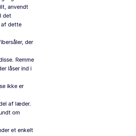
ilt, anvendt
l det
 af dette
ibersåler, der
l disse. Remme
r låser ind i
e ikke er
el af læder.
rundt om
der et enkelt