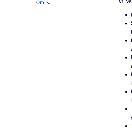
en sk
Om