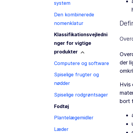
system
Den kombinerede
Defin
nomenklatur
Klassifikationsvejledni
Over
nger for vigtige
produkter
Overd
der l
Computere og software
omkri
Spiselige frugter og
nødder
Hvis 
mater
Spiselige rodgrøntsager
bort 
Fodtøj
Plantelægemidler
Læder