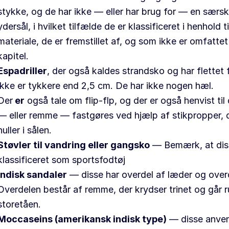
stykke, og de har ikke — eller har brug for — en særsk
ydersål, i hvilket tilfælde de er klassificeret i henhold ti
materiale, de er fremstillet af, og som ikke er omfattet
kapitel.
Espadriller
, der også kaldes strandsko og har flettet f
ikke er tykkere end 2,5 cm. De har ikke nogen hæl.
Der
er
også tale om flip-flp, og der er også henvist ti
— eller remme — fastgøres ved hjælp af stikpropper, de
huller i sålen.
Støvler til vandring eller gangsko
— Bemærk, at diss
klassificeret som sportsfodtøj
Indisk sandaler
— disse har overdel af læder og overd
Overdelen består af remme, der krydser trinet og går 
storetåen.
Moccaseins (amerikansk indisk type)
— disse anven