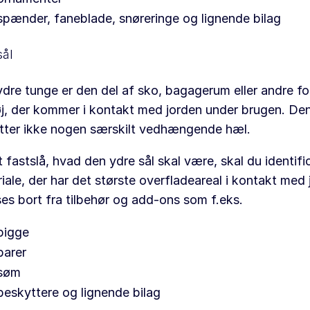
spænder, faneblade, snøreringe og lignende bilag
sål
dre tunge er den del af sko, bagagerum eller andre fo
j, der kommer i kontakt med jorden under brugen. Den
tter ikke nogen særskilt vedhængende hæl.
t fastslå, hvad den ydre sål skal være, skal du identifi
iale, der har det største overfladeareal i kontakt med 
ses bort fra tilbehør og add-ons som f.eks.
pigge
barer
søm
beskyttere og lignende bilag