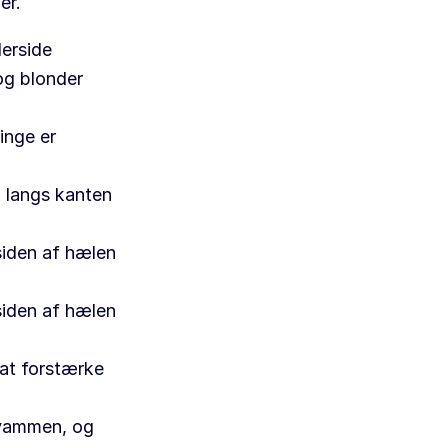
er.
erside
og blonder
inge er
, langs kanten
rsiden af hælen
rsiden af hælen
 at forstærke
l vammen, og