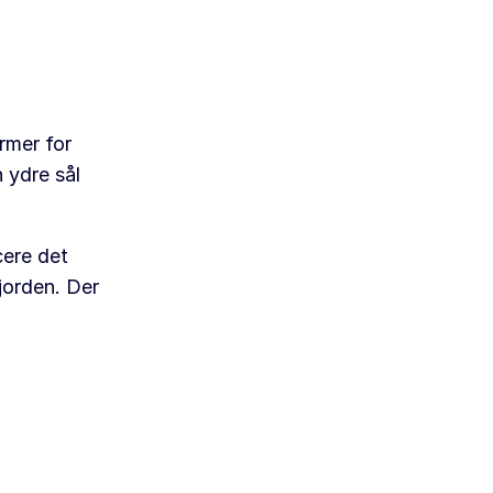
rmer for
 ydre sål
cere det
jorden. Der