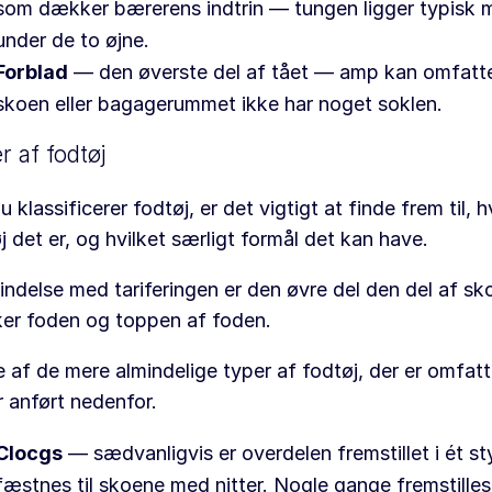
som dækker bærerens indtrin — tungen ligger typisk 
under de to øjne.
Forblad
— den øverste del af tået — amp kan omfatte
skoen eller bagagerummet ikke har noget soklen.
r af fodtøj
u klassificerer fodtøj, er det vigtigt at finde frem til, 
j det er, og hvilket særligt formål det kan have.
bindelse med tariferingen er den øvre del den del af sk
er foden og toppen af foden.
 af de mere almindelige typer af fodtøj, der er omfatt
r anført nedenfor.
Clocgs
— sædvanligvis er overdelen fremstillet i ét s
fæstnes til skoene med nitter. Nogle gange fremstilles