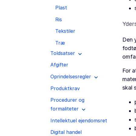
Plast
Ris
Yder
Tekstiler
Den y
Træ
fodtø
Toldsatser
omfa
Afgifter
For a
Oprindelsesregler
mater
skal 
Produktkrav
Procedurer og
formaliteter
Intellektuel ejendomsret
Digital handel