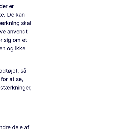
der er
rke. De kan
tærkning skal
live anvendt
er sig om et
len og ikke
odtøjet, så
for at se,
rstærkninger,
andre dele af