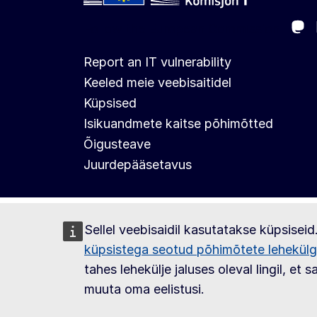
Ma
Follow the European Commission
Report an IT vulnerability
Keeled meie veebisaitidel
Küpsised
Isikuandmete kaitse põhimõtted
Õigusteave
Juurdepääsetavus
Sellel veebisaidil kasutatakse küpsisei
küpsistega seotud põhimõtete lehekül
tahes lehekülje jaluses oleval lingil, et 
muuta oma eelistusi.