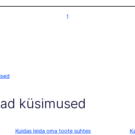
1
1
ised
vad küsimused
Kuidas leida oma toote suhtes
Ka