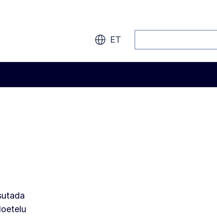
Otsi
ET
sutada
loetelu