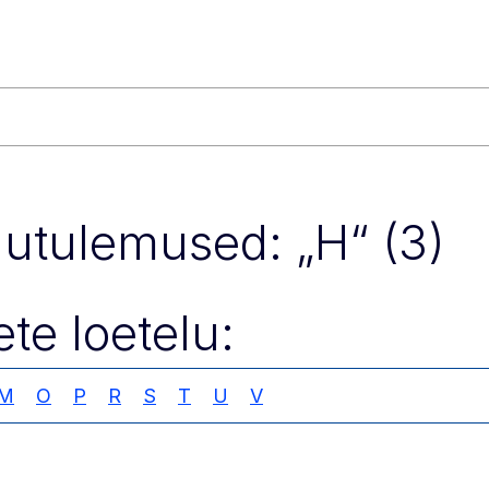
gutulemused: „H“ (3)
te loetelu:
M
O
P
R
S
T
U
V