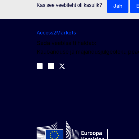
Kas see veebileht oli kasulik?
Jah
E
Access2Markets
Seda veebisaiti haldab:
Kaubanduse ja majandusjulgeoleku pead
Jälgige meid
Join us on LinkedIn
#EUtrade
Trade-Off podcast