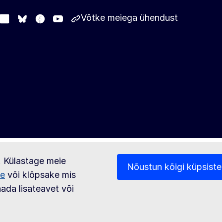
Võtke meiega ühendust
stodon
LinkedIn
Facebook
Youtube
Other networks
Bluesky
d. Külastage meie
Nõustun kõigi küpsist
ge
või klõpsake mis
saada lisateavet või