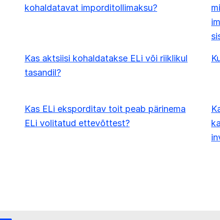
kohaldatavat imporditollimaksu?
mi
im
si
Kas aktsiisi kohaldatakse ELi või riiklikul
Ku
tasandil?
Kas ELi eksporditav toit peab pärinema
K
ELi volitatud ettevõttest?
ka
in