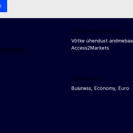
i
Võtke meiega ühendust
Võtke ühendust andmebaa
Access2Markets
irektoraat
Related sites
Business, Economy, Euro