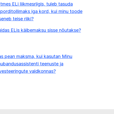
tmes ELi liikmesriigis, tuleb tasuda
porditollimaks iga kord, kui minu toode
seneb teise riiki?
idas ELis käibemaksu sisse nõutakse?
as pean maksma, kui kasutan Minu
ubandusassistenti teenuste ja
vesteeringute valdkonnas?