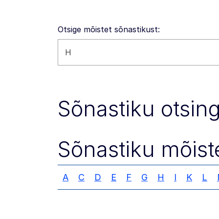
Otsige mõistet sõnastikust:
Otsi sellelt veebisaidilt
Sõnastiku otsin
Sõnastiku mõiste
A
C
D
E
F
G
H
I
K
L