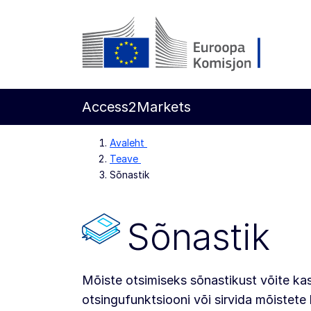
Põhisisu juurde
Euroopa Komisjon
Access2Markets
Avaleht
Teave
Sõnastik
Sõnastik
Mõiste otsimiseks sõnastikust võite ka
otsingufunktsiooni või sirvida mõistete 