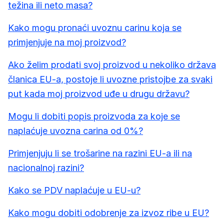
težina ili neto masa?
Kako mogu pronaći uvoznu carinu koja se
primjenjuje na moj proizvod?
Ako želim prodati svoj proizvod u nekoliko država
članica EU-a, postoje li uvozne pristojbe za svaki
put kada moj proizvod uđe u drugu državu?
Mogu li dobiti popis proizvoda za koje se
naplaćuje uvozna carina od 0%?
Primjenjuju li se trošarine na razini EU-a ili na
nacionalnoj razini?
Kako se PDV naplaćuje u EU-u?
Kako mogu dobiti odobrenje za izvoz ribe u EU?