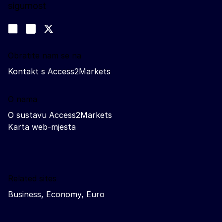
sigurnost
Pratite nas
Join us on LinkedIn
#EUtrade
Trade-Off podcast
Obratite nam se na
Kontakt s Access2Markets
O nama
O sustavu Access2Markets
Karta web-mjesta
Related sites
Business, Economy, Euro