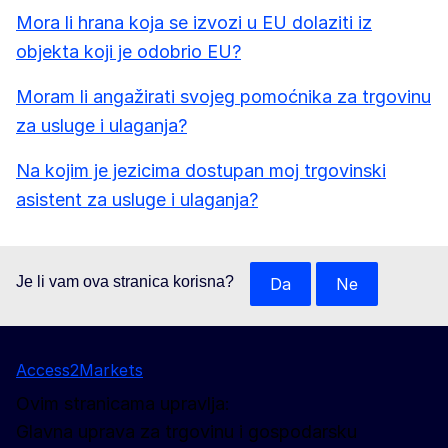
Mora li hrana koja se izvozi u EU dolaziti iz
objekta koji je odobrio EU?
Moram li angažirati svojeg pomoćnika za trgovinu
za usluge i ulaganja?
Na kojim je jezicima dostupan moj trgovinski
asistent za usluge i ulaganja?
Je li vam ova stranica korisna?
Da
Ne
Access2Markets
Ovim stranicama upravlja:
Glavna uprava za trgovinu i gospodarsku