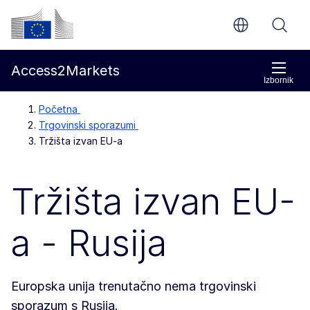
Prijeđi na glavni sadržaj
Europska komisija
Access2Markets
Izbornik
Početna
Trgovinski sporazumi
Tržišta izvan EU-a
Tržišta izvan EU-
a - Rusija
Europska unija trenutačno nema trgovinski
sporazum s Rusija.