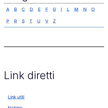
A
B
C
D
E
F
G
I
L
M
N
O
P
R
S
T
U
V
Z
Link diretti
Link utili
Notizie