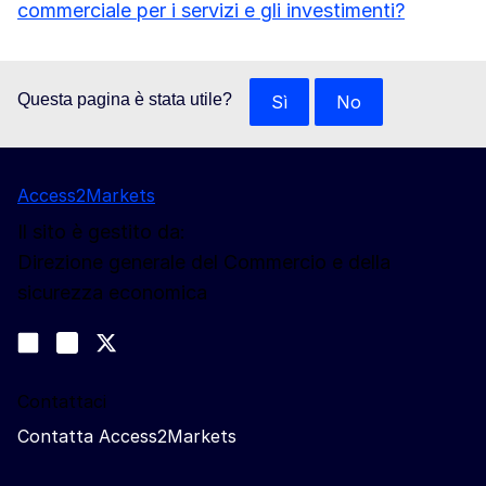
commerciale per i servizi e gli investimenti?
Questa pagina è stata utile?
Sì
No
Access2Markets
Il sito è gestito da:
Direzione generale del Commercio e della
sicurezza economica
Seguici
Join us on LinkedIn
#EUtrade
Trade-Off podcast
Contattaci
Contatta Access2Markets