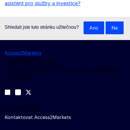
asistent pro služby a investice?
Shledali jste tuto stránku užitečnou?
Ano
Ne
Access2Markets
Tyto stránky spravuje:
Generální ředitelství pro obchod a hospodářskou
bezpečnost
Sledujte nás na sociálních sítích
Join us on LinkedIn
#EUtrade
Trade-Off podcast
Kontaktujte nás
Kontaktovat Access2Markets