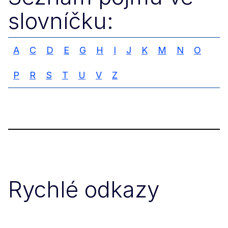
slovníčku:
A
C
D
E
G
H
I
J
K
M
N
O
P
R
S
T
U
V
Z
Rychlé odkazy