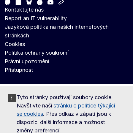
Mastodon
LinkedIn
Facebook
Youtube
Other networks
Bluesky
Kontaktujte nás
Report an IT vulnerability
Jazyková politika na našich internetových
stránkách
Cookies
Politika ochrany soukromí
Právní upozornění
Přístupnost
Tyto stránky používají soubory cookie.
Navštivte naši
stránku o politice týkající
se cookies
. Přes odkaz v zápatí jsou k
dispozici další informace a možnost
změny preferencí.