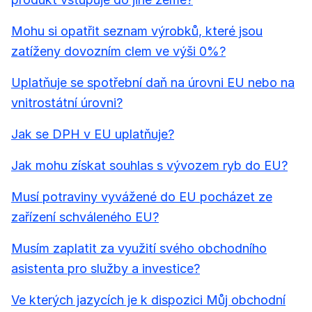
Mohu si opatřit seznam výrobků, které jsou
zatíženy dovozním clem ve výši 0%?
Uplatňuje se spotřební daň na úrovni EU nebo na
vnitrostátní úrovni?
Jak se DPH v EU uplatňuje?
Jak mohu získat souhlas s vývozem ryb do EU?
Musí potraviny vyvážené do EU pocházet ze
zařízení schváleného EU?
Musím zaplatit za využití svého obchodního
asistenta pro služby a investice?
Ve kterých jazycích je k dispozici Můj obchodní