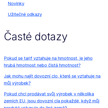
Novinky
Užitečné odkazy
Časté dotazy
Pokud se tarif vztahuje na hmotnost, je jeho
hrubá hmotnost nebo čistá hmotnost?
Jak mohu najít dovozní clo, které se vztahuje na
můj výrobek?
Pokud chci prodávat svůj výrobek v několika
zemích EU, jsou dovozní cla pokaždé, když můj
produkt vstupuje do jiné země?