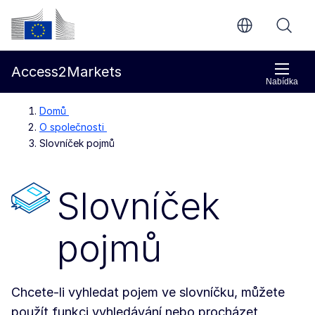
Přejít na hlavní obsah
Evropská komise
Access2Markets
Nabídka
Domů
O společnosti
Slovníček pojmů
Slovníček
pojmů
Chcete-li vyhledat pojem ve slovníčku, můžete
použít funkci vyhledávání nebo procházet