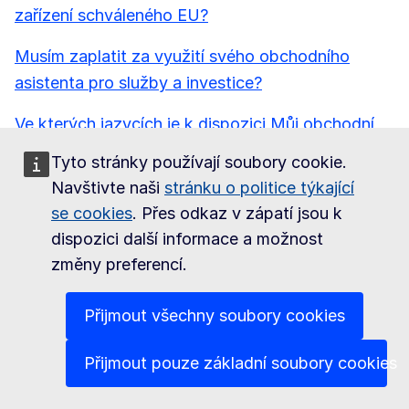
zařízení schváleného EU?
Musím zaplatit za využití svého obchodního
asistenta pro služby a investice?
Ve kterých jazycích je k dispozici Můj obchodní
asistent pro služby a investice?
Tyto stránky používají soubory cookie.
Navštivte naši
stránku o politice týkající
se cookies
. Přes odkaz v zápatí jsou k
Shledali jste tuto stránku užitečnou?
Ano
Ne
dispozici další informace a možnost
změny preferencí.
Access2Markets
Přijmout všechny soubory cookies
Tyto stránky spravuje:
Generální ředitelství pro obchod a hospodářskou
Přijmout pouze základní soubory cookies
bezpečnost