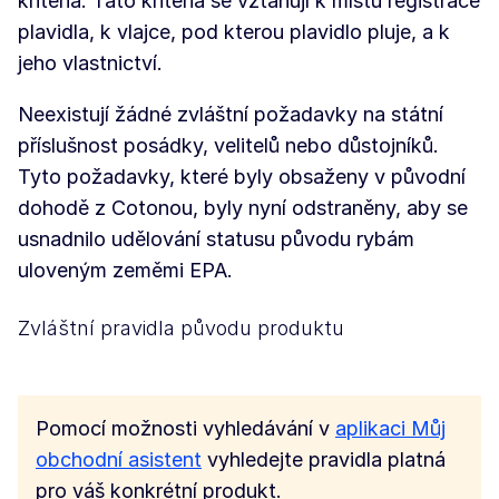
kritéria. Tato kritéria se vztahují k místu registrace
plavidla, k vlajce, pod kterou plavidlo pluje, a k
jeho vlastnictví.
Neexistují žádné zvláštní požadavky na státní
příslušnost posádky, velitelů nebo důstojníků.
Tyto požadavky, které byly obsaženy v původní
dohodě z Cotonou, byly nyní odstraněny, aby se
usnadnilo udělování statusu původu rybám
uloveným zeměmi EPA.
Zvláštní pravidla původu produktu
Pomocí možnosti vyhledávání v
aplikaci Můj
obchodní asistent
vyhledejte pravidla platná
pro váš konkrétní produkt.