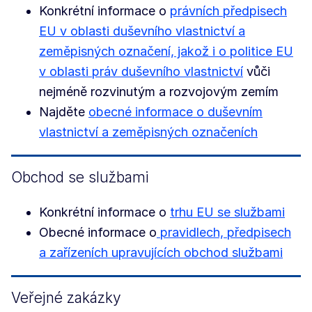
Konkrétní informace o
právních předpisech
EU v oblasti duševního vlastnictví a
zeměpisných označení, jakož i o politice EU
v oblasti práv duševního vlastnictví
vůči
nejméně rozvinutým a rozvojovým zemím
Najděte
obecné informace o duševním
vlastnictví a zeměpisných označeních
Obchod se službami
Konkrétní informace o
trhu EU se službami
Obecné informace o
pravidlech, předpisech
a zařízeních upravujících obchod službami
Veřejné zakázky