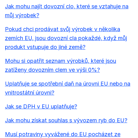
Jak mohu najít dovozní clo, které se vztahuje na
můj výrobek?
Pokud chci prodávat svůj výrobek v několika
zemích EU, jsou dovozní cla pokaždé, když můj
produkt vstupuje do jiné země?
Mohu si opatřit seznam výrobků, které jsou
zatíženy dovozním clem ve výši 0%?
Uplatňuje se spotřební daň na úrovni EU nebo na
vnitrostátní úrovni?
Jak se DPH v EU uplatňuje?
Jak mohu získat souhlas s vývozem ryb do EU?
Musí potraviny vyvážené do EU pocházet ze