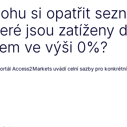
ohu si opatřit sez
teré jsou zatíženy
lem ve výši 0%?
ortál Access2Markets uvádí celní sazby pro konkrétní 