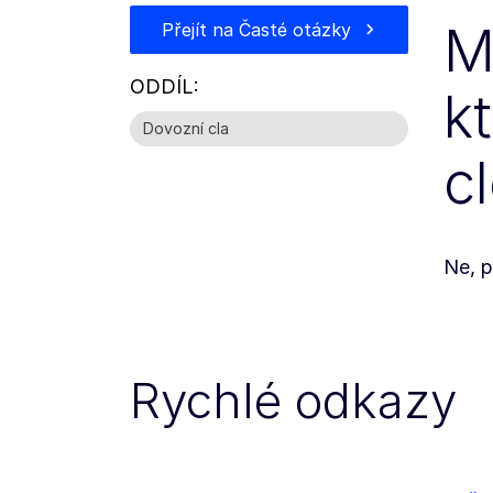
M
Přejít na Časté otázky
ODDÍL:
k
Dovozní cla
c
Ne, p
Rychlé odkazy