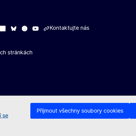
Kontaktujte nás
stodon
LinkedIn
Facebook
Youtube
Other networks
Bluesky
ých stránkách
Přijmout všechny soubory cookies
í se