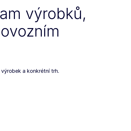
nam výrobků,
 dovozním
výrobek a konkrétní trh.