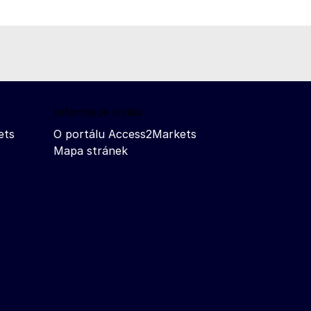
Informace o nás
ets
O portálu Access2Markets
Mapa stránek