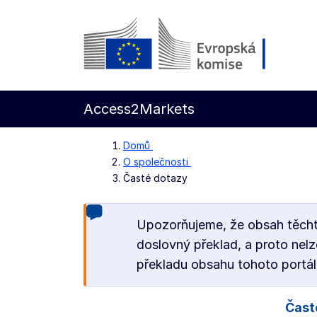
Přejít na hlavní obsah
Evropská komise
Access2Markets
Domů
O společnosti
Časté dotazy
Upozorňujeme, že obsah těchto
doslovný překlad, a proto nel
překladu obsahu tohoto portál
Čast