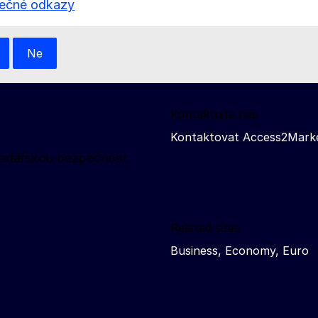
tečné odkazy
Ne
Kontaktujte nás
Kontaktovat Access2Mark
spodářskou bezpečnost
Related sites
Business, Economy, Euro