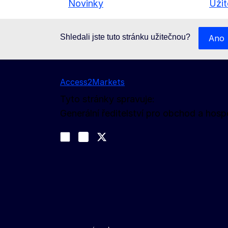
Novinky
Uži
Shledali jste tuto stránku užitečnou?
Ano
Access2Markets
Tyto stránky spravuje:
Generální ředitelství pro obchod a ho
Sledujte nás na sociálních sítích
Join us on LinkedIn
#EUtrade
Trade-Off podcast