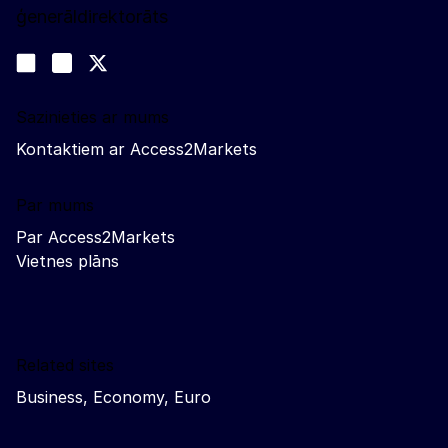
ģenerāldirektorāts
Sekojiet līdz mums
Join us on LinkedIn
#EUtrade
Trade-Off podcast
Sazinieties ar mums
Kontaktiem ar Access2Markets
Par mums
Par Access2Markets
Vietnes plāns
Related sites
Business, Economy, Euro