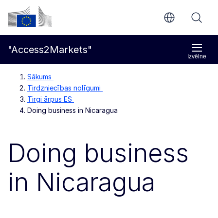
Pāriet uz galveno saturu
Eiropas Komisija
"Access2Markets"
Izvēlne
Sākums
Tirdzniecības nolīgumi
Tirgi ārpus ES
Doing business in Nicaragua
Doing business
in Nicaragua