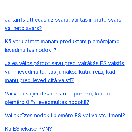
Ja tarifs attiecas uz svaru, vai tas ir bruto svars
vai neto svars?
Kā varu atrast manam produktam piemērojamo
ievedmuitas nodokli?
Ja es vēlos pārdot savu preci vairākās ES valstīs,
vai ir ievedmuita, kas jāmaksā katru reizi, kad
manu preci ieved citā valstī?
Vai varu saņemt sarakstu ar precēm, kurām
piemēro 0 % ievedmuitas nodokli?
Vai akcīzes nodokli piemēro ES vai valsts līmenī?
Kā ES iekasē PVN?