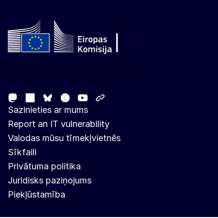
Follow the European Commission
Mastodon
LinkedIn
Facebook
Youtube
Other networks
Bluesky
Sazinieties ar mums
Report an IT vulnerability
Valodas mūsu tīmekļvietnēs
Sīkfaili
Privātuma politika
Juridisks paziņojums
Piekļūstamība