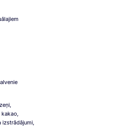
uālajiem
Galvenie
zeņi,
, kakao,
 izstrādājumi,