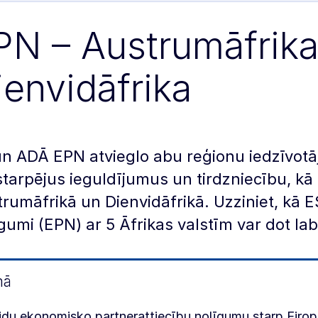
PN – Austrumāfrika
ienvidāfrika
un ADĀ EPN atvieglo abu reģionu iedzīvo
tarpējus ieguldījumus un tirdzniecību, kā a
rumāfrikā un Dienvidāfrikā. Uzziniet, kā 
gumi (EPN) ar 5 Āfrikas valstīm var dot la
mā
du ekonomisko partnerattiecību nolīgumu starp Eiro