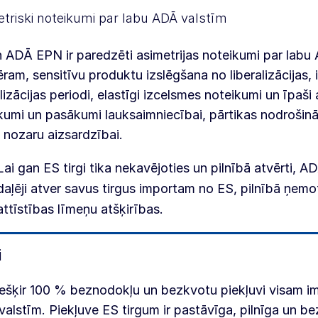
triski noteikumi par labu ADĀ valstīm
 ADĀ EPN ir paredzēti asimetrijas noteikumi par labu
ram, sensitīvu produktu izslēgšana no liberalizācijas, i
alizācijas periodi, elastīgi izcelsmes noteikumi un īpaši
umi un pasākumi lauksaimniecībai, pārtikas nodroši
 nozaru aizsardzībai.
Lai gan ES tirgi tika nekavējoties un pilnībā atvērti, AD
daļēji atver savus tirgus importam no ES, pilnībā ņemo
attīstības līmeņu atšķirības.
i
ešķir 100 % beznodokļu un bezkvotu piekļuvi visam 
alstīm. Piekļuve ES tirgum ir pastāvīga, pilnīga un b