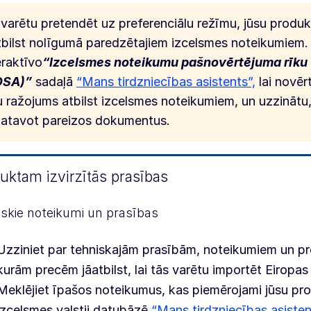
 varētu pretendēt uz preferenciālu režīmu, jūsu produ
tbilst nolīgumā paredzētajiem izcelsmes noteikumiem.
eraktīvo
“Izcelsmes noteikumu pašnovērtējuma rīku
OSA)”
sadaļā
“Mans tirdzniecības asistents”,
lai novērt
u ražojums atbilst izcelsmes noteikumiem, un uzzinātu
atavot pareizos dokumentus.
uktam izvirzītās prasības
skie noteikumi un prasības
Uzziniet par tehniskajām prasībām, noteikumiem un p
kurām precēm jāatbilst, lai tās varētu importēt Eiropas
Meklējiet īpašos noteikumus, kas piemērojami jūsu pr
izcelsmes valstij datubāzē
“Mans tirdzniecības asisten