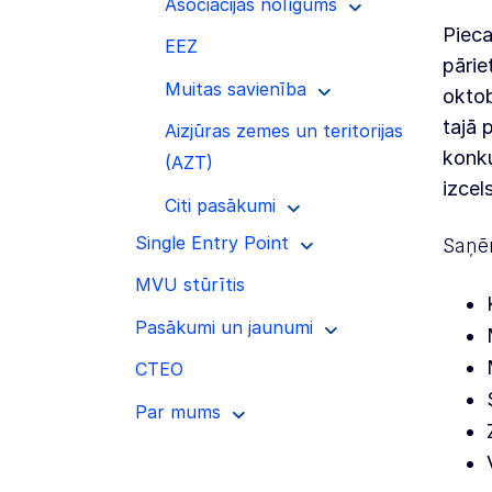
Asociācijas nolīgums
Pieca
EEZ
pārie
Muitas savienība
oktob
tajā 
Aizjūras zemes un teritorijas
konku
(AZT)
izcel
Citi pasākumi
Single Entry Point
Saņē
MVU stūrītis
Pasākumi un jaunumi
CTEO
Par mums