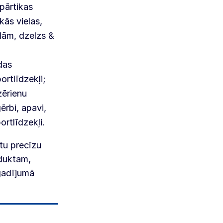
 pārtikas
kās vielas,
dām, dzelzs &
das
ortlīdzekļi;
zērienu
ērbi, apavi,
ortlīdzekļi.
tu precīzu
oduktam,
 gadījumā