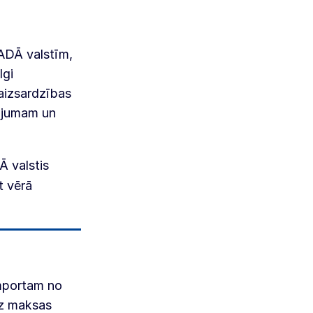
 ADĀ valstīm,
lgi
 aizsardzības
nājumam un
Ā valstis
t vērā
importam no
ez maksas