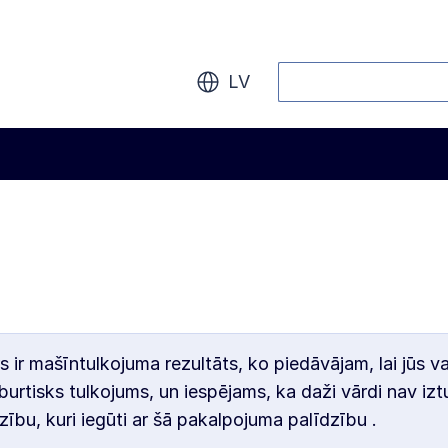
Meklēt
LV
s ir mašīntulkojuma rezultāts, ko piedāvājam, lai jūs v
burtisks tulkojums, un iespējams, ka daži vārdi nav iztu
zību, kuri iegūti ar šā pakalpojuma palīdzību .