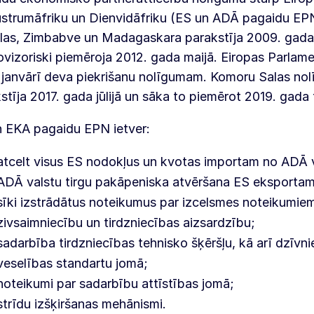
strumāfriku un Dienvidāfriku (ES un ADĀ pagaidu EPN
las, Zimbabve un Madagaskara parakstīja 2009. gada
ovizoriski piemēroja 2012. gada maijā. Eiropas Parlam
janvārī deva piekrišanu nolīgumam. Komoru Salas no
stīja 2017. gada jūlijā un sāka to piemērot 2019. gada 
 EKA pagaidu EPN ietver:
atcelt visus ES nodokļus un kvotas importam no ADĀ 
ADĀ valstu tirgu pakāpeniska atvēršana ES eksportam
sīki izstrādātus noteikumus par izcelsmes noteikumie
zivsaimniecību un tirdzniecības aizsardzību;
sadarbība tirdzniecības tehnisko šķēršļu, kā arī dzīvn
veselības standartu jomā;
noteikumi par sadarbību attīstības jomā;
strīdu izšķiršanas mehānismi.