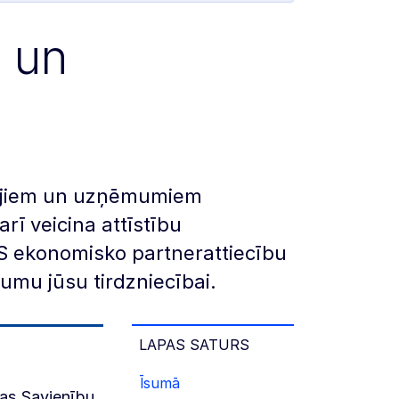
 un
tājiem un uzņēmumiem
rī veicina attīstību
ES ekonomisko partnerattiecību
bumu jūsu tirdzniecībai.
LAPAS SATURS
Īsumā
pas Savienību