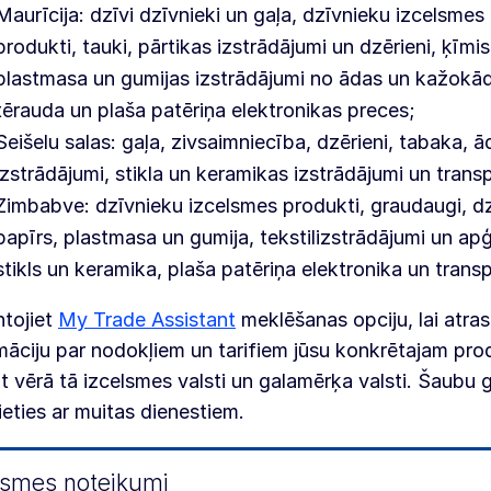
Maurīcija: dzīvi dzīvnieki un gaļa, dzīvnieku izcelsmes
produkti, tauki, pārtikas izstrādājumi un dzērieni, ķīmis
plastmasa un gumijas izstrādājumi no ādas un kažokā
tērauda un plaša patēriņa elektronikas preces;
Seišelu salas: gaļa, zivsaimniecība, dzērieni, tabaka, ā
izstrādājumi, stikla un keramikas izstrādājumi un transp
Zimbabve: dzīvnieku izcelsmes produkti, graudaugi, d
papīrs, plastmasa un gumija, tekstilizstrādājumi un apģ
stikls un keramika, plaša patēriņa elektronika un transp
tojiet
My Trade Assistant
meklēšanas opciju, lai atras
māciju par nodokļiem un tarifiem jūsu konkrētajam pr
 vērā tā izcelsmes valsti un galamērķa valsti. Šaubu
ieties ar muitas dienestiem.
lsmes noteikumi