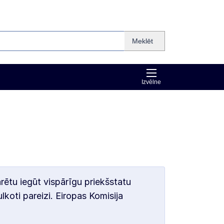
Meklēt
Izvēlne
arētu iegūt vispārīgu priekšstatu
lkoti pareizi. Eiropas Komisija