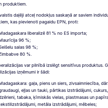
m produktiem.
alstis daļēji atceļ nodokļus saskaņā ar saviem individ
kiem, kas pievienoti pagaidu EPN, proti:
Madagaskara liberalizē 81 % no ES importa;
Maurīcija 96 %;
Seišelu salas 98 %;
Zimbabve 80 %.
beralizācijas var pilnībā izslēgt sensitīvus produktus. 
alizācijas izņēmumi ir šādi:
Madagaskara: gaļa, piens un siers, zivsaimniecība, dār
graudaugi, eļļas un tauki, pārtikas izstrādājumi, cukurs
dzērieni, tabaka, ķīmiskās vielas, plastmasas un papīra
tekstilizstrādājumi, metāla izstrādājumi, mēbeles;