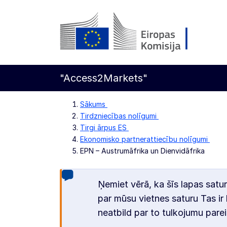
Pāriet uz galveno saturu
Eiropas Komisija
"Access2Markets"
Sākums
Tirdzniecības nolīgumi
Tirgi ārpus ES
Ekonomisko partnerattiecību nolīgumi
EPN – Austrumāfrika un Dienvidāfrika
Ņemiet vērā, ka šīs lapas satur
par mūsu vietnes saturu Tas ir 
neatbild par to tulkojumu parei