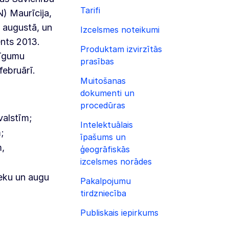
Tarifi
) Maurīcija,
 augustā, un
Izcelsmes noteikumi
ents 2013.
Produktam izvirzītās
līgumu
prasības
februārī.
Muitošanas
dokumenti un
procedūras
valstīm;
Intelektuālais
;
īpašums un
m,
ģeogrāfiskās
izcelsmes norādes
ieku un augu
Pakalpojumu
tirdzniecība
Publiskais iepirkums