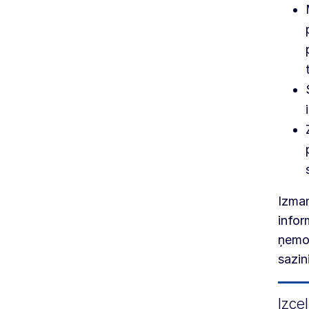
Izman
infor
ņemot
sazin
Izce