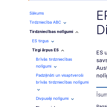
E
Sākums
Tirdzniecība ABC
D
Tirdzniecības nolīgumi
ES tirgus
Tirgi ārpus ES
ES 
Brīvās tirdzniecības
savs
nolīgumi
Aust
nolī
Padziļināti un visaptveroši
brīvās tirdzniecības nolīgumi
Īsu
Divpusēji nolīgumi
Pagai