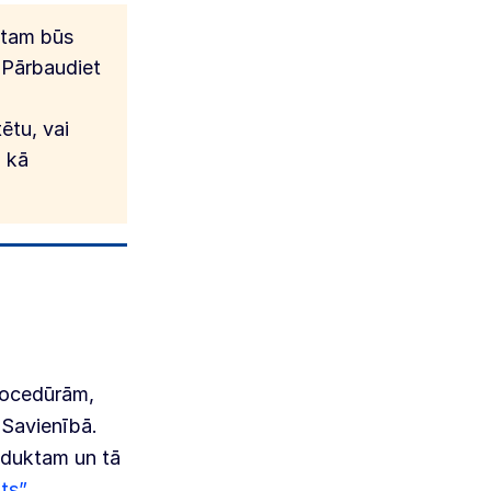
ktam būs
 Pārbaudiet
ētu, vai
, kā
rocedūrām,
 Savienībā.
oduktam un tā
ts”.