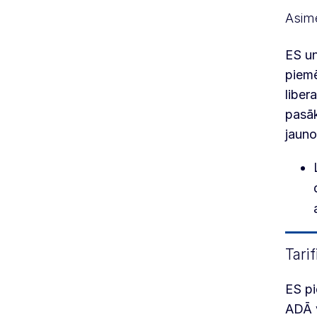
Asime
ES un
piemē
liber
pasāk
jauno
Tarif
ES pi
ADĀ v