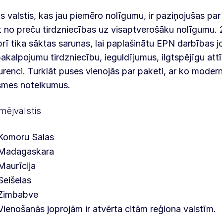
s valstis, kas jau piemēro nolīgumu, ir paziņojušas pa
t no preču tirdzniecības uz visaptverošāku nolīgumu. 
rī tika sāktas sarunas, lai paplašinātu EPN darbības j
pakalpojumu tirdzniecību, ieguldījumus, ilgtspējīgu att
renci. Turklāt puses vienojās par paketi, ar ko moder
smes noteikumus.
mējvalstis
Komoru Salas
Madagaskara
Maurīcija
Seišelas
Zimbabve
Vienošanās joprojām ir atvērta citām reģiona valstīm.