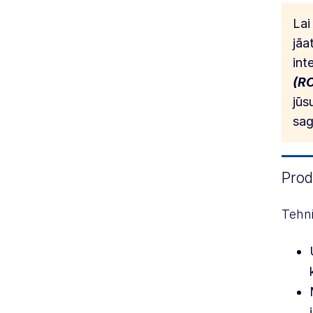
Lai
jāa
int
(R
jūs
sag
Prod
Tehni