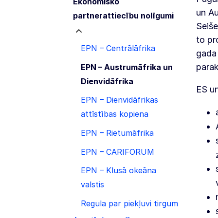
Ekonomisko
un Au
partnerattiecību nolīgumi
Seiše
to pr
EPN – Centrālāfrika
gada 
parak
EPN – Austrumāfrika un
Dienvidāfrika
ES un
EPN – Dienvidāfrikas
attīstības kopiena
EPN – Rietumāfrika
EPN – CARIFORUM
EPN – Klusā okeāna
valstis
Regula par piekļuvi tirgum