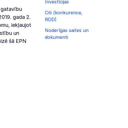
Investīcijas
r gatavību
Citi (konkurence,
2019. gada 2.
RDD)
omu, iekļaujot
Noderīgas saites un
īstību un
dokumenti
nizē šā EPN