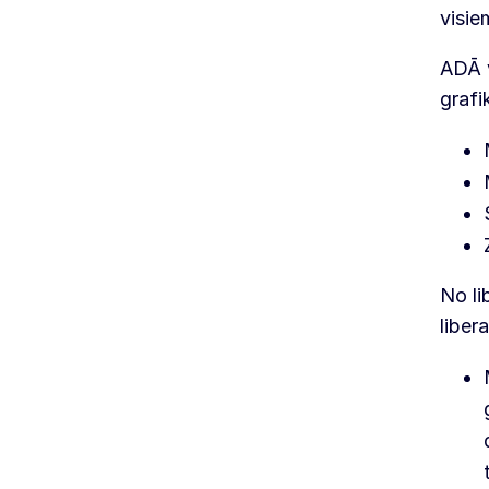
visie
ADĀ v
grafi
No li
liber