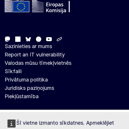
Follow the European Commission
Mastodon
LinkedIn
Facebook
Youtube
Other networks
Bluesky
Sazinieties ar mums
Report an IT vulnerability
Valodas mūsu tīmekļvietnēs
Sīkfaili
Privātuma politika
Juridisks paziņojums
Piekļūstamība
Šī vietne izmanto sīkdatnes. Apmeklējiet