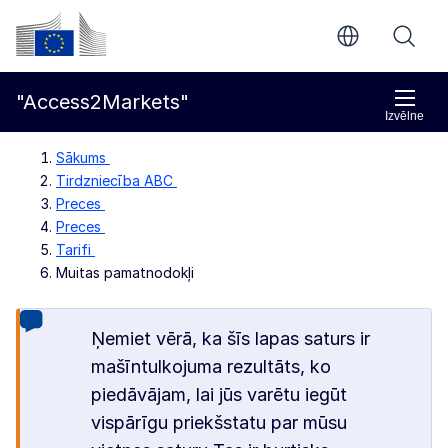
Pāriet uz galveno saturu
Eiropas Komisija
"Access2Markets"
Izvēlne
Sākums
Tirdzniecība ABC
Preces
Preces
Tarifi
Muitas pamatnodokļi
Ņemiet vērā, ka šīs lapas saturs ir
mašīntulkojuma rezultāts, ko
piedāvājam, lai jūs varētu iegūt
vispārīgu priekšstatu par mūsu