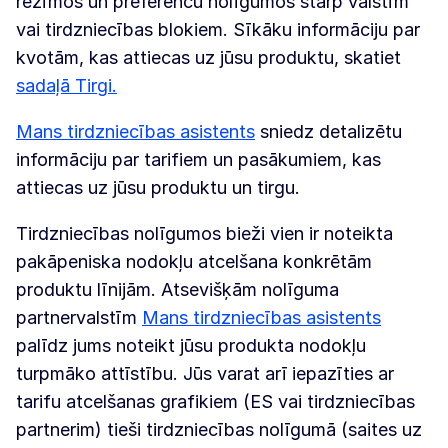
režīmos un preferenču nolīgumos starp valstīm
vai tirdzniecības blokiem. Sīkāku informāciju par
kvotām, kas attiecas uz jūsu produktu, skatiet
sadaļā Tirgi.
Mans tirdzniecības asistents
sniedz detalizētu
informāciju par tarifiem un pasākumiem, kas
attiecas uz jūsu produktu un tirgu.
Tirdzniecības nolīgumos bieži vien ir noteikta
pakāpeniska nodokļu atcelšana konkrētām
produktu līnijām. Atsevišķām nolīguma
partnervalstīm
Mans tirdzniecības asistents
palīdz jums noteikt jūsu produkta nodokļu
turpmāko attīstību. Jūs varat arī iepazīties ar
tarifu atcelšanas grafikiem (ES vai tirdzniecības
partnerim) tieši tirdzniecības nolīgumā (saites uz