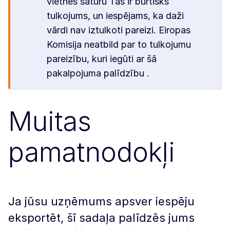
vietnes saturu Tas ir burtisks
tulkojums, un iespējams, ka daži
vārdi nav iztulkoti pareizi. Eiropas
Komisija neatbild par to tulkojumu
pareizību, kuri iegūti ar šā
pakalpojuma palīdzību .
Muitas
pamatnodokļi
Ja jūsu uzņēmums apsver iespēju
eksportēt, šī sadaļa palīdzēs jums