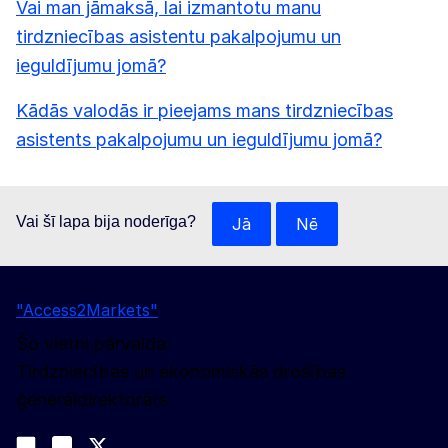
Vai man jāmaksā, lai izmantotu manu
tirdzniecības asistentu pakalpojumu un
ieguldījumu jomā?
Kādās valodās ir pieejams mans tirdzniecības
asistents pakalpojumu un ieguldījumu jomā?
Vai šī lapa bija noderīga?
Jā
Nē
"Access2Markets"
Šo vietni pārvalda:
Tirdzniecības un ekonomiskās drošības
ģenerāldirektorāts
Sekojiet līdz mums
Join us on LinkedIn
#EUtrade