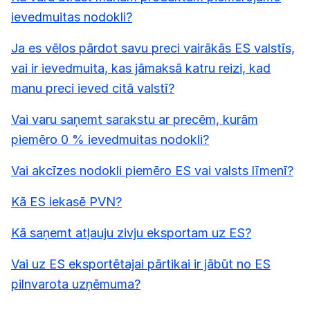
ievedmuitas nodokli?
Ja es vēlos pārdot savu preci vairākās ES valstīs,
vai ir ievedmuita, kas jāmaksā katru reizi, kad
manu preci ieved citā valstī?
Vai varu saņemt sarakstu ar precēm, kurām
piemēro 0 % ievedmuitas nodokli?
Vai akcīzes nodokli piemēro ES vai valsts līmenī?
Kā ES iekasē PVN?
Kā saņemt atļauju zivju eksportam uz ES?
Vai uz ES eksportētajai pārtikai ir jābūt no ES
pilnvarota uzņēmuma?