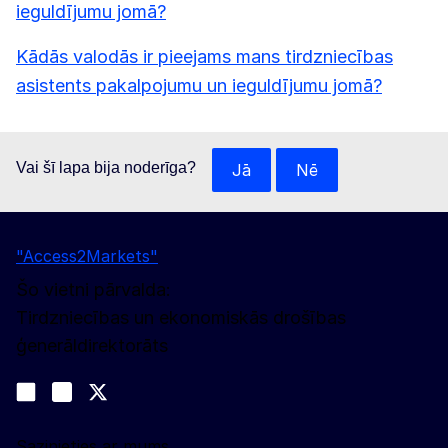
ieguldījumu jomā?
Kādās valodās ir pieejams mans tirdzniecības
asistents pakalpojumu un ieguldījumu jomā?
Vai šī lapa bija noderīga?
Jā
Nē
"Access2Markets"
Šo vietni pārvalda:
Tirdzniecības un ekonomiskās drošības
ģenerāldirektorāts
Sekojiet līdz mums
Join us on LinkedIn
#EUtrade
Trade-Off podcast
Sazinieties ar mums