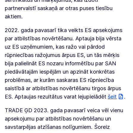
partnervalstī saskaņā ar otras puses tiesību
aktiem.
2022. gada pavasarī tika veikts ES apsekojums
par atbilstības novērtēšanu. Aptauja bija vērsta
uz ES uzņēmumiem, kas ražo vai pārdod
rūpniecības ražojumus ārpus ES, un tās mērķis
bija palielināt ES nozaru informētību par SAN
piedāvātajām iespējām un apzināt konkrētas
problēmas, ar kurām saskaras ES rūpniecība
saistībā ar atbilstības novērtēšanu tirgos ārpus
ES. Aptaujas rezultātus varat lejupielādēt
šeit
.
TRADE ĢD 2023. gada pavasarī veica vēl vienu
apsekojumu par atbilstības novērtēšanu un
savstarpējas atzīšanas nolīgumiem. Šoreiz