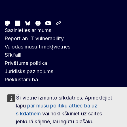
Follow the European Commission
Mastodon
LinkedIn
Facebook
Youtube
Other networks
Bluesky
Sazinieties ar mums
Report an IT vulnerability
Valodas mūsu tīmekļvietnēs
Sīkfaili
Privātuma politika
Juridisks paziņojums
Piekļūstamība
Šī vietne izmanto sīkdatnes. Apmeklējiet
lapu
par mūsu politiku attiecībā uz
sīkdatnēm
vai noklikšķiniet uz saites
jebkurā kājenē, lai iegūtu plašāku