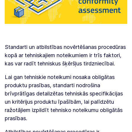
Standarti un atbilstības novērtēšanas procedūras
kopā ar tehniskajiem noteikumiem ir trīs faktori,
kas var radīt tehniskus šķēršļus tirdzniecībai.
Lai gan tehniskie noteikumi nosaka obligātas
produktu prasības, standarti nodrošina
brīvprātīgas detalizētas tehniskās specifikācijas
un kritērijus produktu īpašībām, lai palīdzētu
ražotājiem izpildīt tehnisko noteikumu obligātās
prasības.
Atbilstības novērtēšanas procedūras ir