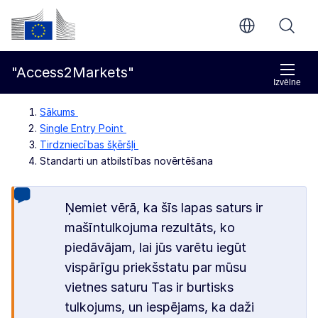
Pāriet uz galveno saturu
Eiropas Komisija
"Access2Markets"
Izvēlne
Sākums
Single Entry Point
Tirdzniecības šķēršļi
Standarti un atbilstības novērtēšana
Ņemiet vērā, ka šīs lapas saturs ir
mašīntulkojuma rezultāts, ko
piedāvājam, lai jūs varētu iegūt
vispārīgu priekšstatu par mūsu
vietnes saturu Tas ir burtisks
tulkojums, un iespējams, ka daži