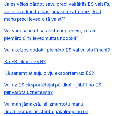
Ja es vēlos pārdot savu preci vairākās ES valstīs,
vai ir ievedmuita, kas jāmaksā katru reizi, kad
manu preci ieved citā valstī?
Vai varu saņemt sarakstu ar precēm, kurām
piemēro 0 % ievedmuitas nodokli?
Vai akcīzes nodokli piemēro ES vai valsts līmenī?
Kā ES iekasē PVN?
Kā saņemt atļauju zivju eksportam uz ES?
Vai uz ES eksportētajai pārtikai ir jābūt no ES
pilnvarota uzņēmuma?
Vai man jāmaksā, lai izmantotu manu
tirdzniecības asistentu pakalpojumu un