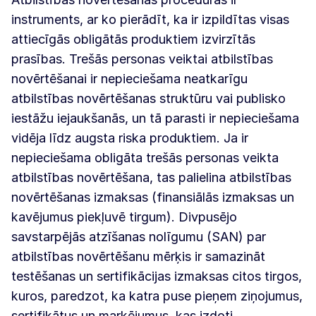
instruments, ar ko pierādīt, ka ir izpildītas visas
attiecīgās obligātās produktiem izvirzītās
prasības. Trešās personas veiktai atbilstības
novērtēšanai ir nepieciešama neatkarīgu
atbilstības novērtēšanas struktūru vai publisko
iestāžu iejaukšanās, un tā parasti ir nepieciešama
vidēja līdz augsta riska produktiem. Ja ir
nepieciešama obligāta trešās personas veikta
atbilstības novērtēšana, tas palielina atbilstības
novērtēšanas izmaksas (finansiālās izmaksas un
kavējumus piekļuvē tirgum). Divpusējo
savstarpējās atzīšanas nolīgumu (SAN) par
atbilstības novērtēšanu mērķis ir samazināt
testēšanas un sertifikācijas izmaksas citos tirgos,
kuros, paredzot, ka katra puse pieņem ziņojumus,
sertifikātus un marķējumus, kas izdoti