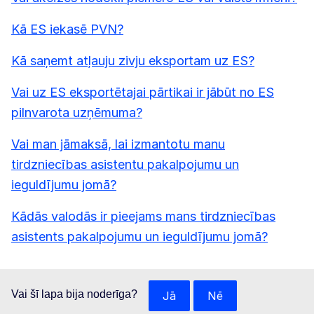
Kā ES iekasē PVN?
Kā saņemt atļauju zivju eksportam uz ES?
Vai uz ES eksportētajai pārtikai ir jābūt no ES
pilnvarota uzņēmuma?
Vai man jāmaksā, lai izmantotu manu
tirdzniecības asistentu pakalpojumu un
ieguldījumu jomā?
Kādās valodās ir pieejams mans tirdzniecības
asistents pakalpojumu un ieguldījumu jomā?
Vai šī lapa bija noderīga?
Jā
Nē