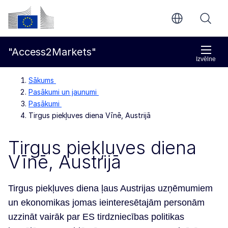
Pāriet uz galveno saturu
Eiropas Komisija
"Access2Markets"
Izvēlne
Sākums
Pasākumi un jaunumi
Pasākumi
Tirgus piekļuves diena Vīnē, Austrijā
Tirgus piekļuves diena
Vīnē, Austrijā
Tirgus piekļuves diena ļaus Austrijas uzņēmumiem
un ekonomikas jomas ieinteresētajām personām
uzzināt vairāk par ES tirdzniecības politikas