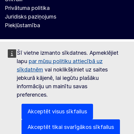
Privātuma politika
Juridisks paziņojums
Piekļūstamība
Šī vietne izmanto sīkdatnes. Apmeklējiet
lapu
par mūsu politiku attiecībā uz
sīkdatnēm
vai noklikšķiniet uz saites
jebkurā kājenē, lai iegūtu plašāku
informāciju un mainītu savas
preferences.
Akceptēt visus sīkfailus
Akceptēt tikai svarīgākos sīkfailus