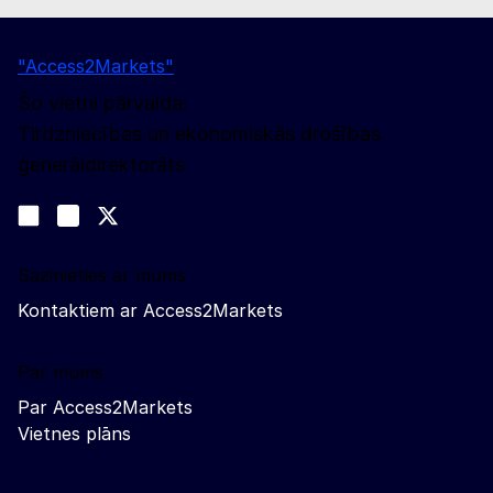
"Access2Markets"
Šo vietni pārvalda:
Tirdzniecības un ekonomiskās drošības
ģenerāldirektorāts
Sekojiet līdz mums
Join us on LinkedIn
#EUtrade
Trade-Off podcast
Sazinieties ar mums
Kontaktiem ar Access2Markets
Par mums
Par Access2Markets
Vietnes plāns