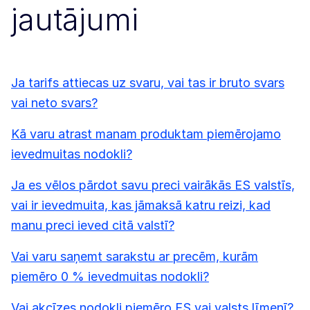
jautājumi
Ja tarifs attiecas uz svaru, vai tas ir bruto svars
vai neto svars?
Kā varu atrast manam produktam piemērojamo
ievedmuitas nodokli?
Ja es vēlos pārdot savu preci vairākās ES valstīs,
vai ir ievedmuita, kas jāmaksā katru reizi, kad
manu preci ieved citā valstī?
Vai varu saņemt sarakstu ar precēm, kurām
piemēro 0 % ievedmuitas nodokli?
Vai akcīzes nodokli piemēro ES vai valsts līmenī?