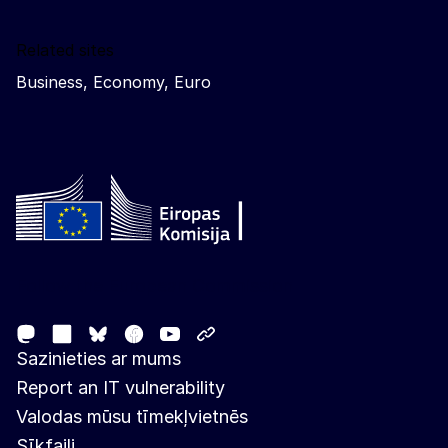
Related sites
Business, Economy, Euro
Follow the European Commission
Mastodon
LinkedIn
Facebook
Youtube
Other networks
Bluesky
Sazinieties ar mums
Report an IT vulnerability
Valodas mūsu tīmekļvietnēs
Sīkfaili