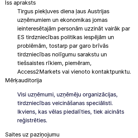
Īss apraksts
Tirgus piekļuves diena ļaus Austrijas
uzņēmumiem un ekonomikas jomas
ieinteresētajām personām uzzināt vairāk par
ES tirdzniecības politikas iespējām un
problēmām, tostarp par garo brīvās
tirdzniecības nolīgumu sarakstu un
tiešsaistes rīkiem, piemēram,
Access2Markets vai vienoto kontaktpunktu.
Mērķauditorija
Visi uzņēmumi, uzņēmēju organizācijas,
tirdzniecības veicināšanas speciālisti.
Ikviens, kas vēlas piedalīties, tiek aicināts
reģistrēties.
Saites uz paziņojumu