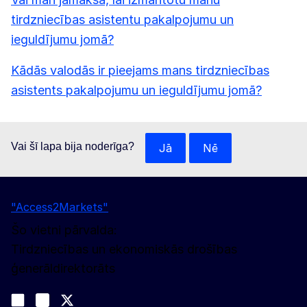
tirdzniecības asistentu pakalpojumu un
ieguldījumu jomā?
Kādās valodās ir pieejams mans tirdzniecības
asistents pakalpojumu un ieguldījumu jomā?
Vai šī lapa bija noderīga?
Jā
Nē
"Access2Markets"
Šo vietni pārvalda:
Tirdzniecības un ekonomiskās drošības
ģenerāldirektorāts
Sekojiet līdz mums
Join us on LinkedIn
#EUtrade
Trade-Off podcast