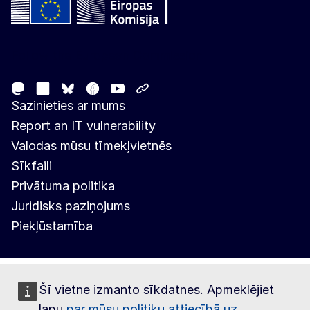
Follow the European Commission
Mastodon
LinkedIn
Facebook
Youtube
Other networks
Bluesky
Sazinieties ar mums
Report an IT vulnerability
Valodas mūsu tīmekļvietnēs
Sīkfaili
Privātuma politika
Juridisks paziņojums
Piekļūstamība
Šī vietne izmanto sīkdatnes. Apmeklējiet
lapu
par mūsu politiku attiecībā uz