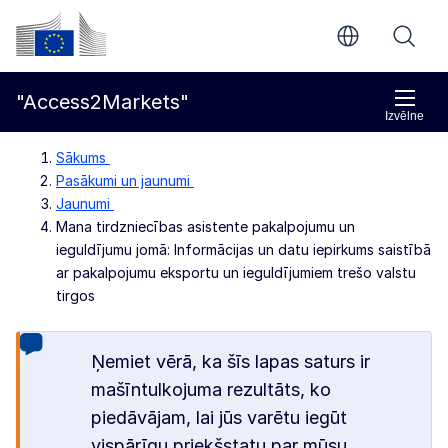
Pāriet uz galveno saturu
Eiropas Komisija
"Access2Markets"
Izvēlne
Sākums
Pasākumi un jaunumi
Jaunumi
Mana tirdzniecības asistente pakalpojumu un
ieguldījumu jomā: Informācijas un datu iepirkums saistībā
ar pakalpojumu eksportu un ieguldījumiem trešo valstu
tirgos
Ņemiet vērā, ka šīs lapas saturs ir
mašīntulkojuma rezultāts, ko
piedāvājam, lai jūs varētu iegūt
vispārīgu priekšstatu par mūsu