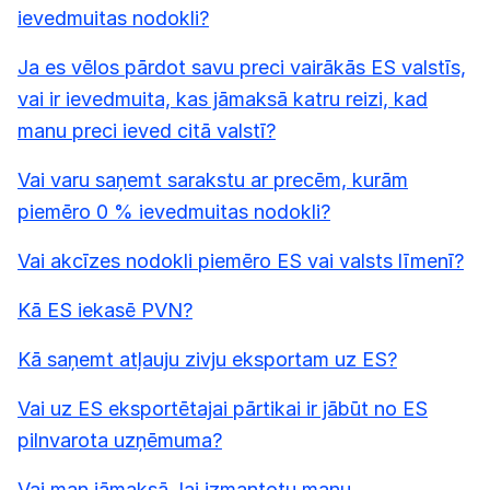
ievedmuitas nodokli?
Ja es vēlos pārdot savu preci vairākās ES valstīs,
vai ir ievedmuita, kas jāmaksā katru reizi, kad
manu preci ieved citā valstī?
Vai varu saņemt sarakstu ar precēm, kurām
piemēro 0 % ievedmuitas nodokli?
Vai akcīzes nodokli piemēro ES vai valsts līmenī?
Kā ES iekasē PVN?
Kā saņemt atļauju zivju eksportam uz ES?
Vai uz ES eksportētajai pārtikai ir jābūt no ES
pilnvarota uzņēmuma?
Vai man jāmaksā, lai izmantotu manu