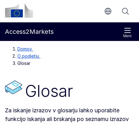
Preskoči na glavno vsebino
Evropska komisija
Access2Markets
Meni
Domov
O podjetju
Glosar
Glosar
Za iskanje izrazov v glosarju lahko uporabite
funkcijo iskanja ali brskanja po seznamu izrazov