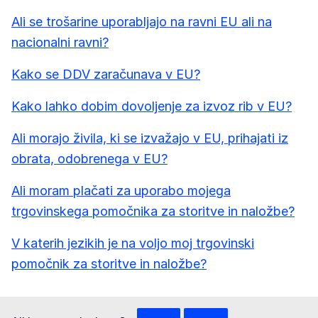
Ali se trošarine uporabljajo na ravni EU ali na
nacionalni ravni?
Kako se DDV zaračunava v EU?
Kako lahko dobim dovoljenje za izvoz rib v EU?
Ali morajo živila, ki se izvažajo v EU, prihajati iz
obrata, odobrenega v EU?
Ali moram plačati za uporabo mojega
trgovinskega pomočnika za storitve in naložbe?
V katerih jezikih je na voljo moj trgovinski
pomočnik za storitve in naložbe?