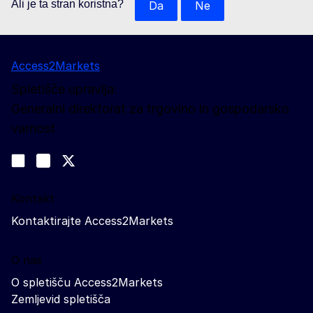
Ali je ta stran koristna?
Da
Ne
Access2Markets
Spletišče upravlja:
Generalni direktorat za trgovino in gospodarsko
varnost
Spremljajte nas
Join us on LinkedIn
#EUtrade
Trade-Off podcast
Kontakt
Kontaktirajte Access2Markets
O nas
O spletišču Access2Markets
Zemljevid spletišča