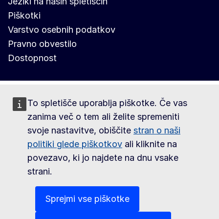
Jeziki na naših spletiščih
Piškotki
Varstvo osebnih podatkov
Pravno obvestilo
Dostopnost
To spletišče uporablja piškotke. Če vas
zanima več o tem ali želite spremeniti
svoje nastavitve, obiščite
stran o naši
politiki glede piškotkov
ali kliknite na
povezavo, ki jo najdete na dnu vsake
strani.
Sprejmi vse piškotke