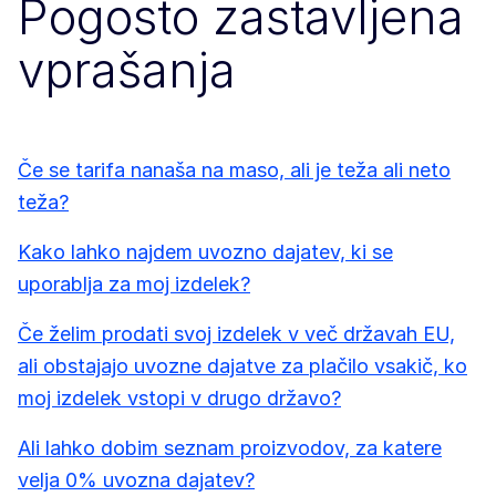
Pogosto zastavljena
vprašanja
Če se tarifa nanaša na maso, ali je teža ali neto
teža?
Kako lahko najdem uvozno dajatev, ki se
uporablja za moj izdelek?
Če želim prodati svoj izdelek v več državah EU,
ali obstajajo uvozne dajatve za plačilo vsakič, ko
moj izdelek vstopi v drugo državo?
Ali lahko dobim seznam proizvodov, za katere
velja 0% uvozna dajatev?