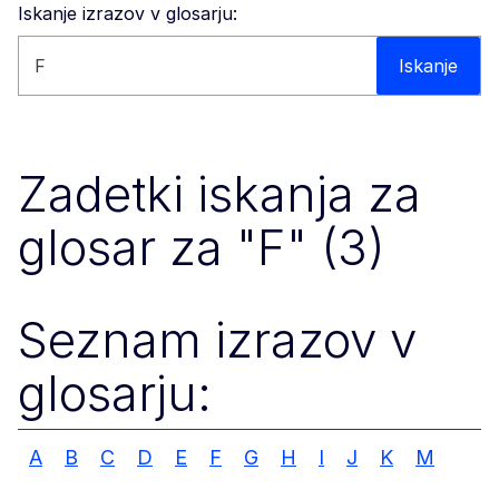
Iskanje izrazov v glosarju:
Iskanje po spletišču
Iskanje
Zadetki iskanja za
glosar za "F" (3)
Seznam izrazov v
glosarju:
A
B
C
D
E
F
G
H
I
J
K
M