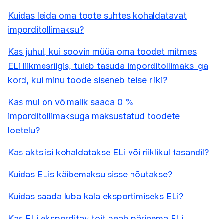
Kuidas leida oma toote suhtes kohaldatavat
imporditollimaksu?
Kas juhul, kui soovin müüa oma toodet mitmes
ELi liikmesriigis, tuleb tasuda imporditollimaks iga
kord, kui minu toode siseneb teise riiki?
Kas mul on võimalik saada 0 %
imporditollimaksuga maksustatud toodete
loetelu?
Kas aktsiisi kohaldatakse ELi või riiklikul tasandil?
Kuidas ELis käibemaksu sisse nõutakse?
Kuidas saada luba kala eksportimiseks ELi?
Kas ELi eksporditav toit peab pärinema ELi