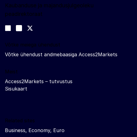
Kaubanduse ja majandusjulgeoleku
peadirektoraat
Jälgige meid
Join us on LinkedIn
#EUtrade
Trade-Off podcast
Võtke meiega ühendust
Võtke ühendust andmebaasiga Access2Markets
Meist
Access2Markets – tutvustus
Sisukaart
Related sites
Business, Economy, Euro