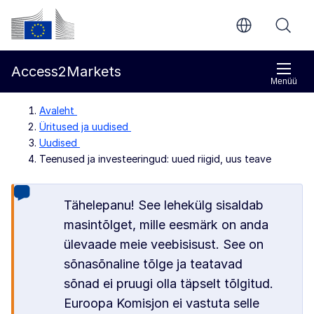
Põhisisu juurde
Euroopa Komisjon
Access2Markets
Menüü
Avaleht
Üritused ja uudised
Uudised
Teenused ja investeeringud: uued riigid, uus teave
Tähelepanu! See lehekülg sisaldab
masintõlget, mille eesmärk on anda
ülevaade meie veebisisust. See on
sõnasõnaline tõlge ja teatavad
sõnad ei pruugi olla täpselt tõlgitud.
Euroopa Komisjon ei vastuta selle