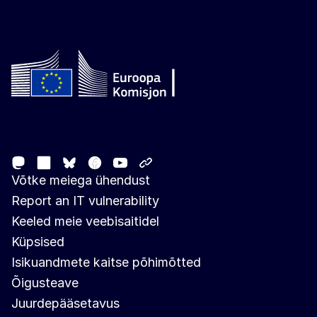
Follow the European Commission
Mastodon
LinkedIn
Facebook
Youtube
Other networks
Bluesky
Võtke meiega ühendust
Report an IT vulnerability
Keeled meie veebisaitidel
Küpsised
Isikuandmete kaitse põhimõtted
Õigusteave
Juurdepääsetavus