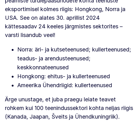
peamiste turulepääsunõuete kohta teenuste
eksportimisel kolmes riigis: Hongkong, Norra ja
USA. See on alates 30. aprillist 2024
kättesaadav 24 keeles järgmistes sektorites –
varsti lisandub veel!
Norra: äri- ja kutseteenused; kullerteenused;
teadus- ja arendusteenused;
keskkonnateenused
Hongkong: ehitus- ja kullerteenused
Ameerika Ühendriigid: kullerteenused
Ärge unustage, et juba praegu leiate teavet
rohkem kui 100 teenindussektori kohta neljas riigis
(Kanada, Jaapan, Šveits ja Ühendkuningriik).