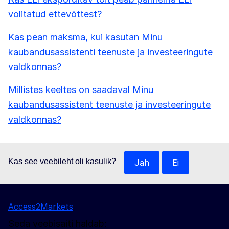
volitatud ettevõttest?
Kas pean maksma, kui kasutan Minu
kaubandusassistenti teenuste ja investeeringute
valdkonnas?
Millistes keeltes on saadaval Minu
kaubandusassistent teenuste ja investeeringute
valdkonnas?
Kas see veebileht oli kasulik?
Jah
Ei
Access2Markets
Seda veebisaiti haldab: