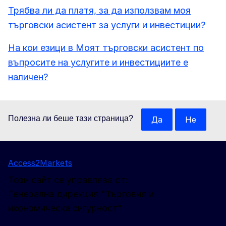
Трябва ли да платя, за да използвам моя
търговски асистент за услуги и инвестиции?
На кои езици в Моят търговски асистент по
въпросите на услугите и инвестициите е
наличен?
Полезна ли беше тази страница?
Да
Не
Access2Markets
Този сайт се управлява от:
Генерална дирекция "Търговия и
икономическа сигурност"
Следвайте ни