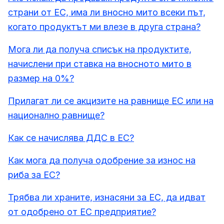
страни от ЕС, има ли вносно мито всеки път,
когато продуктът ми влезе в друга страна?
Мога ли да получа списък на продуктите,
начислени при ставка на вносното мито в
размер на 0%?
Прилагат ли се акцизите на равнище ЕС или на
национално равнище?
Как се начислява ДДС в ЕС?
Как мога да получа одобрение за износ на
риба за ЕС?
Трябва ли храните, изнасяни за ЕС, да идват
от одобрено от ЕС предприятие?