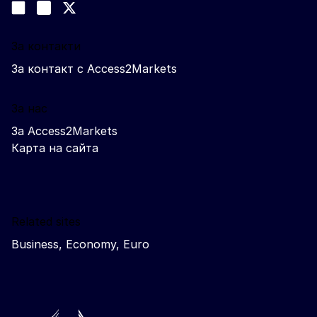
Join us on LinkedIn
#EUtrade
Trade-Off podcast
За контакти
За контакт с Access2Markets
За нас
За Access2Markets
Карта на сайта
Related sites
Business, Economy, Euro