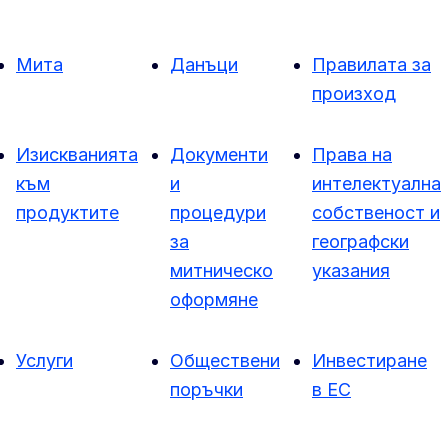
Мита
Данъци
Правилата за
произход
Изискванията
Документи
Права на
към
и
интелектуална
продуктите
процедури
собственост и
за
географски
митническо
указания
оформяне
Услуги
Обществени
Инвестиране
поръчки
в ЕС