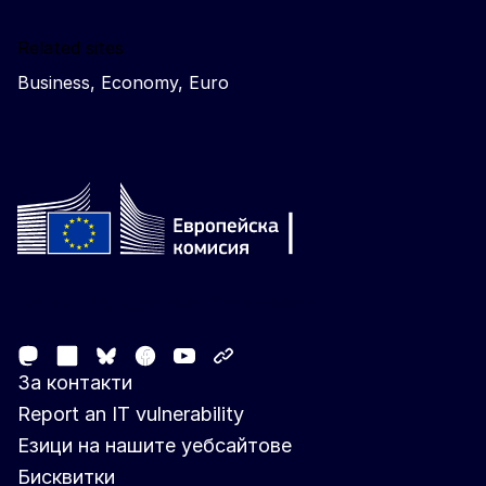
Related sites
Business, Economy, Euro
Follow the European Commission
Mastodon
LinkedIn
Facebook
Youtube
Other networks
Bluesky
За контакти
Report an IT vulnerability
Езици на нашите уебсайтове
Бисквитки