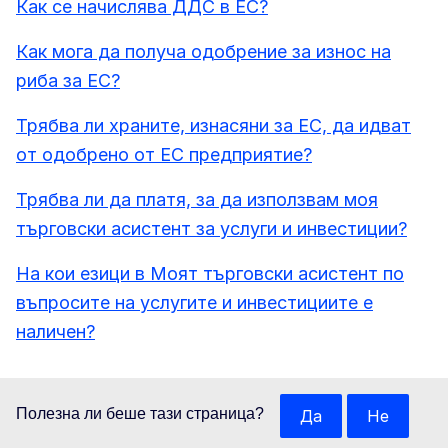
Как се начислява ДДС в ЕС?
Как мога да получа одобрение за износ на
риба за ЕС?
Трябва ли храните, изнасяни за ЕС, да идват
от одобрено от ЕС предприятие?
Трябва ли да платя, за да използвам моя
търговски асистент за услуги и инвестиции?
На кои езици в Моят търговски асистент по
въпросите на услугите и инвестициите е
наличен?
Полезна ли беше тази страница?
Да
Не