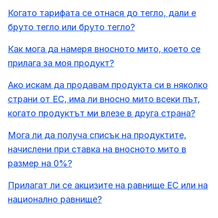
Когато тарифата се отнася до тегло, дали е
бруто тегло или бруто тегло?
Как мога да намеря вносното мито, което се
прилага за моя продукт?
Ако искам да продавам продукта си в няколко
страни от ЕС, има ли вносно мито всеки път,
когато продуктът ми влезе в друга страна?
Мога ли да получа списък на продуктите,
начислени при ставка на вносното мито в
размер на 0%?
Прилагат ли се акцизите на равнище ЕС или на
национално равнище?