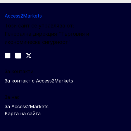
Access2Markets
Този сайт се управлява от:
Генерална дирекция "Търговия и
икономическа сигурност"
Следвайте ни
Join us on LinkedIn
#EUtrade
Trade-Off podcast
За контакти
За контакт с Access2Markets
За нас
За Access2Markets
Карта на сайта