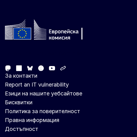
Follow the European Commission
Mastodon
LinkedIn
Facebook
Youtube
Other networks
Bluesky
За контакти
Report an IT vulnerability
Езици на нашите уебсайтове
Бисквитки
Политика за поверителност
Правна информация
Достъпност