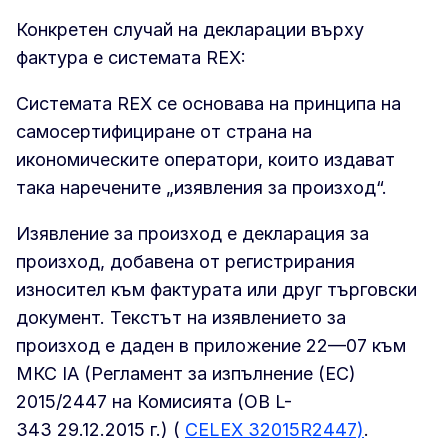
Конкретен случай на декларации върху
фактура е системата REX:
Системата REX се основава на принципа на
самосертифициране от страна на
икономическите оператори, които издават
така наречените „изявления за произход“.
Изявление за произход е декларация за
произход, добавена от регистрирания
износител към фактурата или друг търговски
документ. Текстът на изявлението за
произход е даден в приложение 22—07 към
МКС IA (Регламент за изпълнение (ЕС)
2015/2447 на Комисията (ОВ L-
343 29.12.2015 г.) (
CELEX 32015R2447)
.