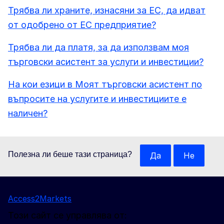
Трябва ли храните, изнасяни за ЕС, да идват
от одобрено от ЕС предприятие?
Трябва ли да платя, за да използвам моя
търговски асистент за услуги и инвестиции?
На кои езици в Моят търговски асистент по
въпросите на услугите и инвестициите е
наличен?
Полезна ли беше тази страница?
Да
Не
Access2Markets
Този сайт се управлява от: