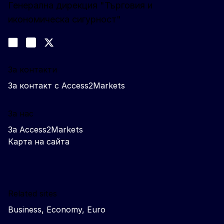
Генерална дирекция "Търговия и
икономическа сигурност"
Следвайте ни
Join us on LinkedIn
#EUtrade
Trade-Off podcast
За контакти
За контакт с Access2Markets
За нас
За Access2Markets
Карта на сайта
Related sites
Business, Economy, Euro