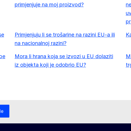
primjenjuje na moj proizvod?
ne
uv
pr
se
Primjenjuju li se trošarine na razini EU-a ili
K
na nacionalnoj razini?
ibe
Mora li hrana koja se izvozi u EU dolaziti
Mo
iz objekta koji je odobrio EU?
tr
Ne