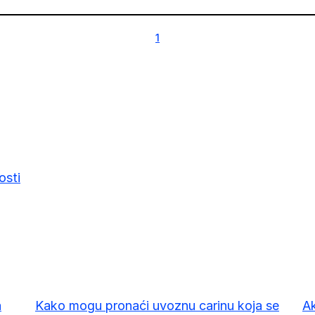
1
1
osti
a
a
Kako mogu pronaći uvoznu carinu koja se
Ak