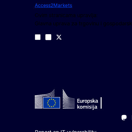
Access2Markets
Ovim stranicama upravlja:
Glavna uprava za trgovinu i gospodarsk
Pratite nas
Join us on LinkedIn
#EUtrade
Trade-Off podcast
Ma
Follow the European Commission