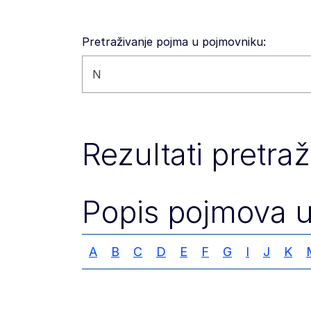
Pretraživanje pojma u pojmovniku:
Pretražite ovo web-mjesto
Rezultati pretra
Popis pojmova 
A
B
C
D
E
F
G
I
J
K