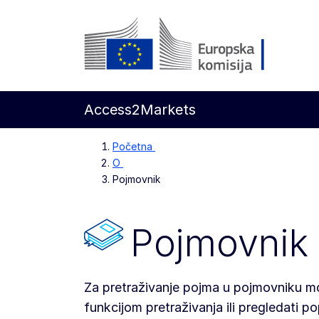
Prijeđi na glavni sadržaj
Europska komisija
Access2Markets
Početna
O
Pojmovnik
Pojmovnik
Za pretraživanje pojma u pojmovniku mož
funkcijom pretraživanja ili pregledati p