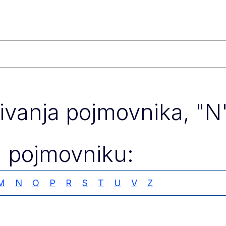
živanja pojmovnika, "N
u pojmovniku:
M
N
O
P
R
S
T
U
V
Z