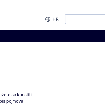
Pretraži
HR
ete se koristiti
opis pojmova