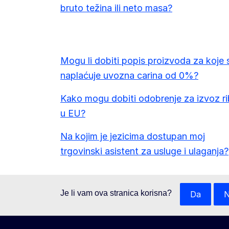
bruto težina ili neto masa?
Mogu li dobiti popis proizvoda za koje 
naplaćuje uvozna carina od 0%?
Kako mogu dobiti odobrenje za izvoz r
u EU?
Na kojim je jezicima dostupan moj
trgovinski asistent za usluge i ulaganja?
Je li vam ova stranica korisna?
Da