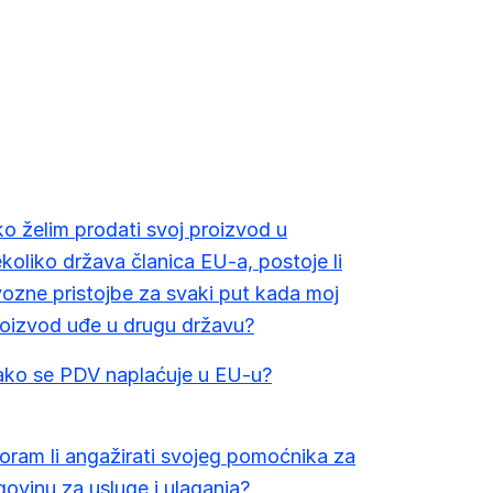
o želim prodati svoj proizvod u
koliko država članica EU-a, postoje li
ozne pristojbe za svaki put kada moj
oizvod uđe u drugu državu?
ako se PDV naplaćuje u EU-u?
ram li angažirati svojeg pomoćnika za
govinu za usluge i ulaganja?