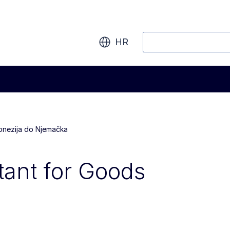
Pretraži
HR
donezija do Njemačka
tant for Goods