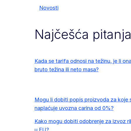
Novosti
Najčešća pitanj
Kada se tarifa odnosi na težinu, je li on
bruto težina ili neto masa?
Mogu li dobiti popis proizvoda za koje 
naplaćuje uvozna carina od 0%?
Kako mogu dobiti odobrenje za izvoz r
u EU?