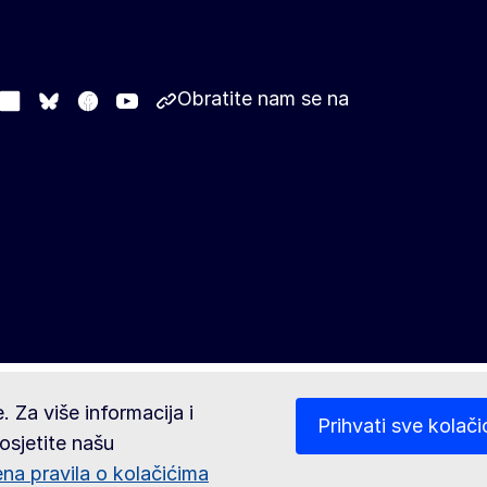
Obratite nam se na
stodon
LinkedIn
Facebook
Youtube
Other networks
Bluesky
. Za više informacija i
Prihvati sve kolači
osjetite našu
ena pravila o kolačićima