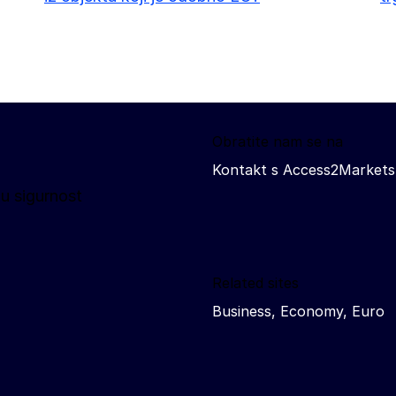
Obratite nam se na
Kontakt s Access2Markets
u sigurnost
Related sites
Business, Economy, Euro