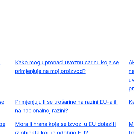
a
a
Kako mogu pronaći uvoznu carinu koja se
Ak
primjenjuje na moj proizvod?
ne
uv
pr
se
Primjenjuju li se trošarine na razini EU-a ili
K
na nacionalnoj razini?
ibe
Mora li hrana koja se izvozi u EU dolaziti
Mo
iz objekta koji je odobrio EU?
tr