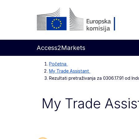
Prijeđi na glavni sadržaj
Europska komisija
Access2Markets
Početna
My Trade Assistant
Rezultati pretraživanja za 0306.17.91 od In
My Trade Assis