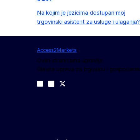
Na kojim je jezicima dostupan moj
trgovinski asistent za usluge i ulaganja?
Access2Markets
Ovim stranicama upravlja:
Glavna uprava za trgovinu i gospodarsk
Pratite nas
Join us on LinkedIn
#EUtrade
Trade-Off podcast