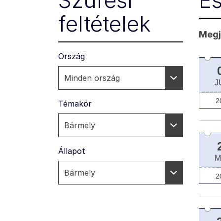
Szűrési
E
feltételek
Megje
Ország
J
2
Témakör
Állapot
M
2