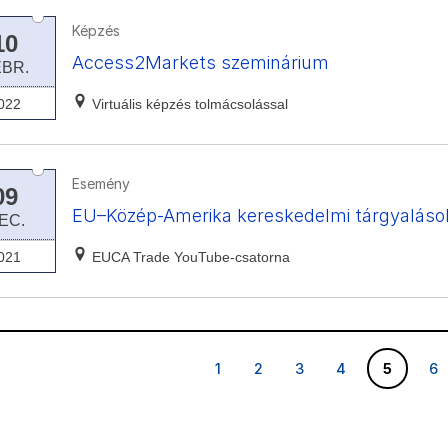
Képzés
10
Access2Markets szeminárium
EBR.
022
Virtuális képzés tolmácsolással
Esemény
09
EU–Közép-Amerika kereskedelmi tárgyaláso
EC.
021
EUCA Trade YouTube-csatorna
1
2
3
4
5
6
1
2
3
4
5
6