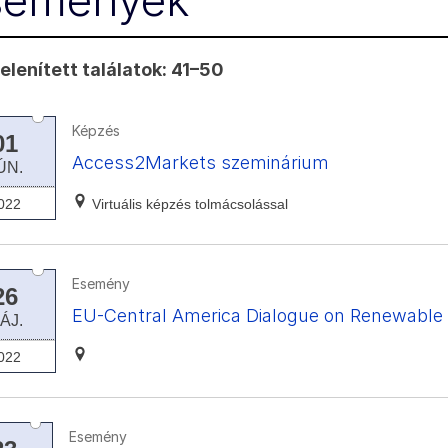
semények
lenített találatok: 41–50
Képzés
01
Access2Markets szeminárium
ÚN.
022
Virtuális képzés tolmácsolással
Esemény
26
EU-Central America Dialogue on Renewable
ÁJ.
022
Esemény