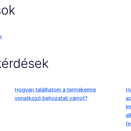
sok
k
 kérdések
Hogyan találhatom a termékemre
Ha
vonatkozó behozatali vámot?
ad
i
al
t