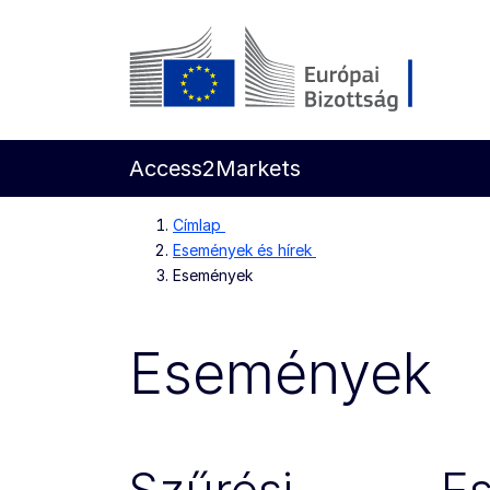
Ugrás a fő tartalomra
Európai Bizottság
Access2Markets
Címlap
Események és hírek
Események
Események