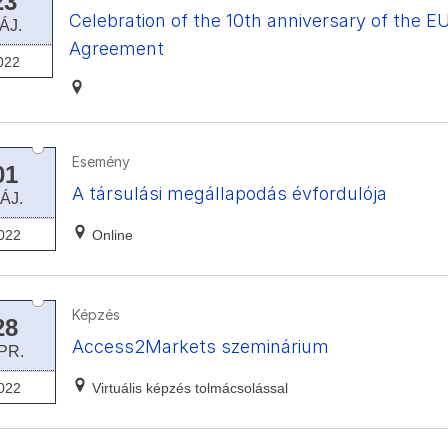
23
Celebration of the 10th anniversary of the E
ÁJ.
Agreement
022
Esemény
01
A társulási megállapodás évfordulója
ÁJ.
022
Online
Képzés
28
Access2Markets szeminárium
PR.
022
Virtuális képzés tolmácsolással