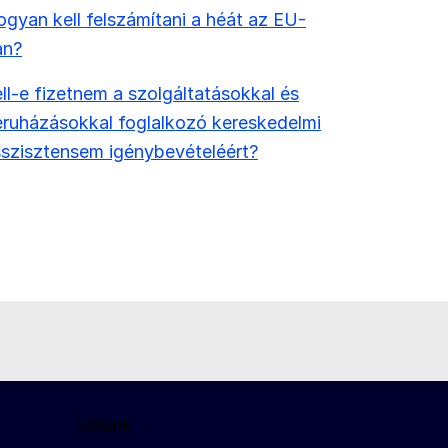
gyan kell felszámítani a héát az EU-
an?
ll-e fizetnem a szolgáltatásokkal és
ruházásokkal foglalkozó kereskedelmi
szisztensem igénybevételéért?
Rólunk