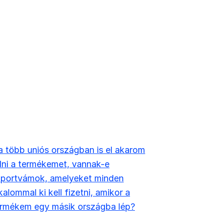
 több uniós országban is el akarom
ni a termékemet, vannak-e
mportvámok, amelyeket minden
kalommal ki kell fizetni, amikor a
ermékem egy másik országba lép?