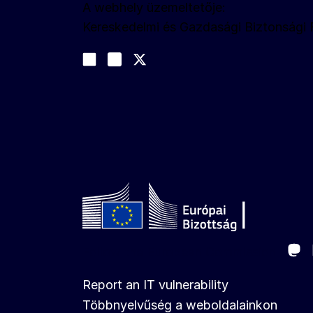
A webhely üzemeltetője:
Kereskedelmi és Gazdasági Biztonsági
Kövessen bennünket
Join us on LinkedIn
#EUtrade
Trade-Off podcast
Ma
Follow the European Commission
Report an IT vulnerability
Többnyelvűség a weboldalainkon