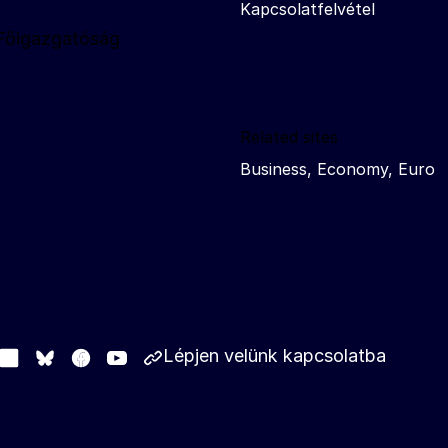
Kapcsolatfelvétel
 Főigazgatóság
Related sites
Business, Economy, Euro
Lépjen velünk kapcsolatba
stodon
LinkedIn
Facebook
Youtube
Other networks
Bluesky