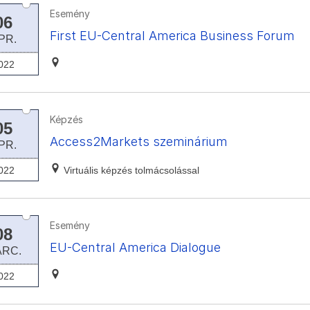
Esemény
06
First EU-Central America Business Forum
PR.
022
Képzés
05
Access2Markets szeminárium
PR.
022
Virtuális képzés tolmácsolással
Esemény
08
EU-Central America Dialogue
ÁRC.
022