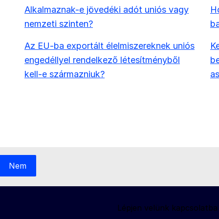
Alkalmaznak-e jövedéki adót uniós vagy
Ho
nemzeti szinten?
b
Az EU-ba exportált élelmiszereknek uniós
Ke
engedéllyel rendelkező létesítményből
be
kell-e származniuk?
as
Nem
Lépjen velünk kapcsolatba