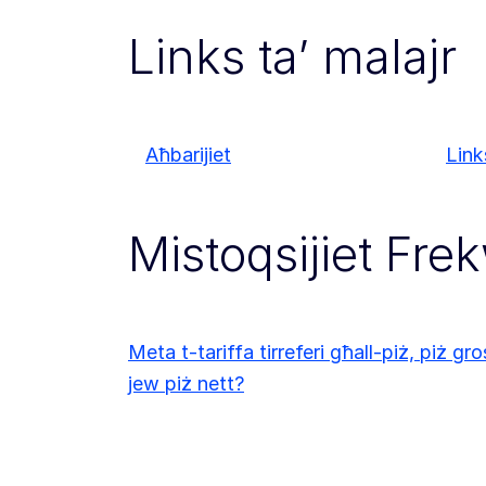
Links ta’ malajr
Aħbarijiet
Links
Mistoqsijiet Fre
Meta t-tariffa tirreferi għall-piż, piż gro
jew piż nett?