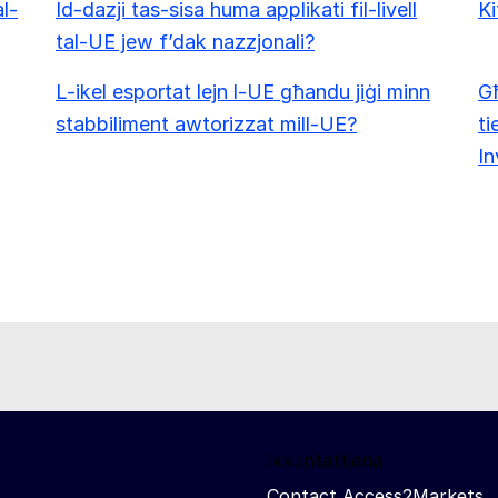
al-
Id-dazji tas-sisa huma applikati fil-livell
Ki
tal-UE jew f’dak nazzjonali?
L-ikel esportat lejn l-UE għandu jiġi minn
Għ
stabbiliment awtorizzat mill-UE?
ti
In
Ikkuntattjana
Contact Access2Markets