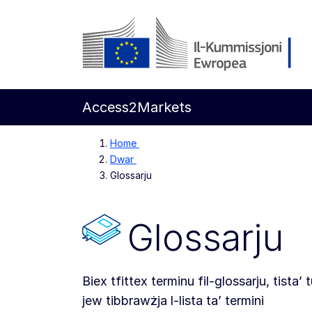
Mur għall-kontenut ewlieni
Kummissjoni Ewropea
Access2Markets
Home
Dwar
Glossarju
Glossarju
Biex tfittex terminu fil-glossarju, tista’ 
jew tibbrawżja l-lista ta’ termini