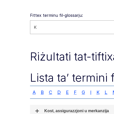
Fittex terminu fil-glossarju:
Fittex dan is-sit web
Riżultati tat-tift
Lista ta’ termini 
A
B
C
D
E
F
G
I
K
L
Kost, assigurazzjoni u merkanzija