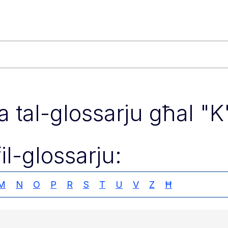
ixa tal-glossarju għal "K
fil-glossarju:
M
N
O
P
R
S
T
U
V
Z
Ħ