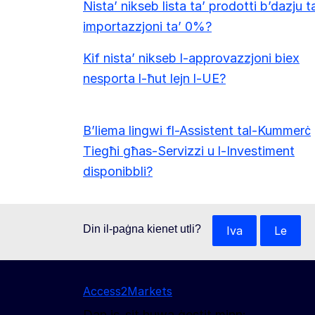
Nista’ nikseb lista ta’ prodotti b’dazju t
importazzjoni ta’ 0%?
Kif nista’ nikseb l-approvazzjoni biex
nesporta l-ħut lejn l-UE?
B’liema lingwi fl-Assistent tal-Kummerċ
Tiegħi għas-Servizzi u l-Investiment
disponibbli?
Din il-paġna kienet utli?
Iva
Le
Access2Markets
Dan is-sit huwa ġestit minn: