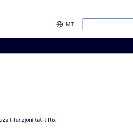
Fittex
MT
tuża l-funzjoni tat-tiftix