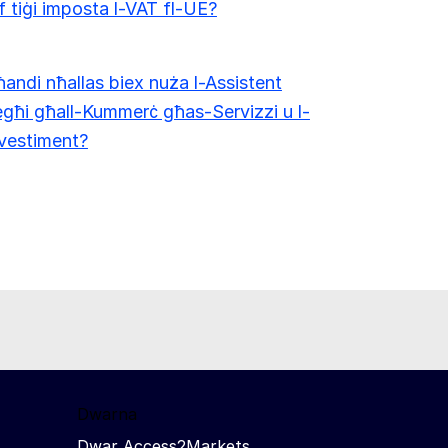
f tiġi imposta l-VAT fl-UE?
andi nħallas biex nuża l-Assistent
egħi għall-Kummerċ għas-Servizzi u l-
vestiment?
Dwarna
Dwar Access2Markets