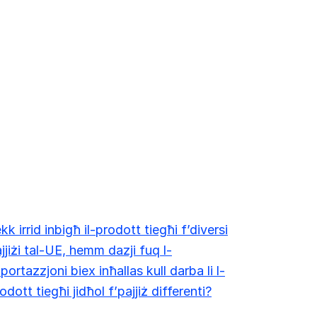
kk irrid inbigħ il-prodott tiegħi f’diversi
jjiżi tal-UE, hemm dazji fuq l-
portazzjoni biex inħallas kull darba li l-
odott tiegħi jidħol f’pajjiż differenti?