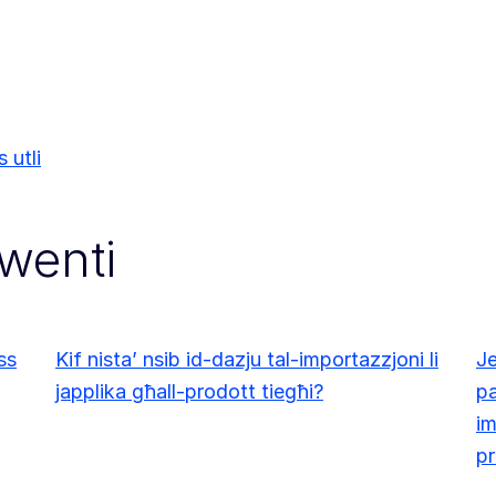
 utli
kwenti
ss
Kif nista’ nsib id-dazju tal-importazzjoni li
Je
japplika għall-prodott tiegħi?
pa
im
pr