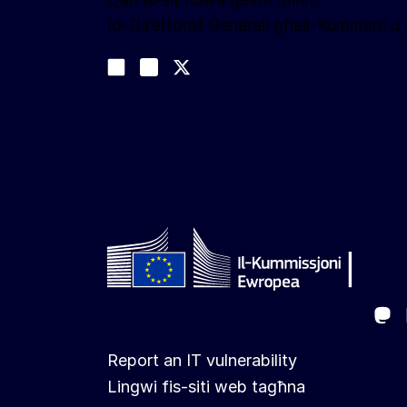
Id-Direttorat Ġenerali għall-Kummerċ 
Segwina
Join us on LinkedIn
#EUtrade
Trade-Off podcast
Ma
Follow the European Commission
Report an IT vulnerability
Lingwi fis-siti web tagħna