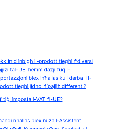
kk irrid inbigħ il-prodott tiegħi f’diversi
jjiżi tal-UE, hemm dazji fuq l-
portazzjoni biex inħallas kull darba li l-
odott tiegħi jidħol f’pajjiż differenti?
f tiġi imposta l-VAT fl-UE?
andi nħallas biex nuża l-Assistent
egħi għall-Kummerċ għas-Servizzi u l-