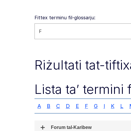
Fittex terminu fil-glossarju:
Fittex dan is-sit web
Riżultati tat-tift
Lista ta’ termini 
A
B
C
D
E
F
G
I
K
L
Forum tal-Karibew