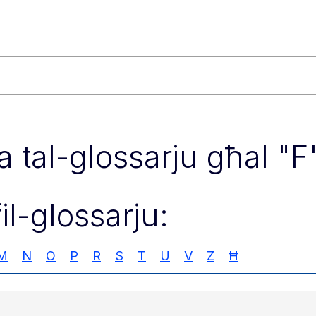
ixa tal-glossarju għal "F
fil-glossarju:
M
N
O
P
R
S
T
U
V
Z
Ħ