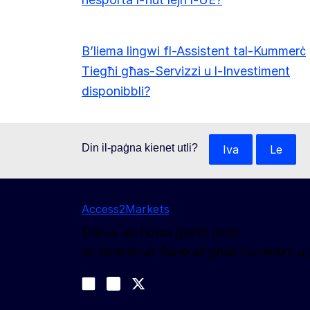
B’liema lingwi fl-Assistent tal-Kummerċ
Tiegħi għas-Servizzi u l-Investiment
disponibbli?
Din il-paġna kienet utli?
Iva
Le
Access2Markets
Dan is-sit huwa ġestit minn:
Id-Direttorat Ġenerali għall-Kummerċ 
Segwina
Join us on LinkedIn
#EUtrade
Trade-Off podcast