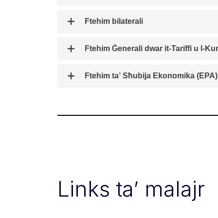
Ftehim bilaterali
Ftehim ta’ Sħubija Ekonomika (EPA)
Links ta’ malajr