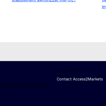
In
Ikkuntattjana
Contact Access2Markets
u għas-Sigurtà Ekonomika