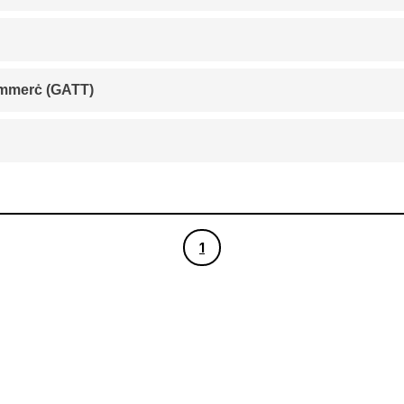
Ftehim Ġenerali dwar it-Tariffi u l-Kummerċ (GATT)
1
1