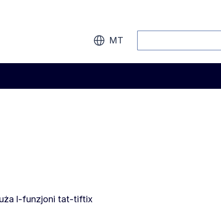
Fittex
MT
tuża l-funzjoni tat-tiftix