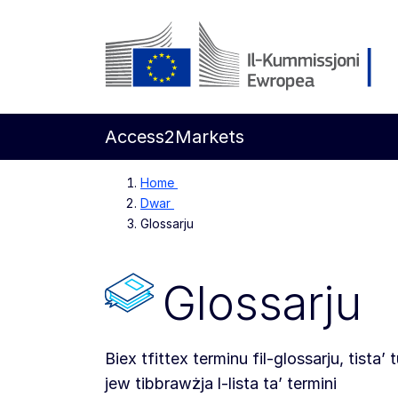
Mur għall-kontenut ewlieni
Kummissjoni Ewropea
Access2Markets
Home
Dwar
Glossarju
Glossarju
Biex tfittex terminu fil-glossarju, tista’ 
jew tibbrawżja l-lista ta’ termini