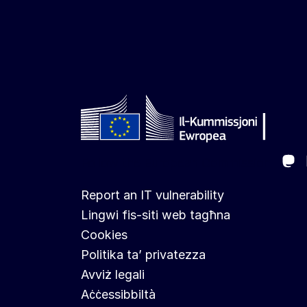
Ma
Follow the European Commission
Report an IT vulnerability
Lingwi fis-siti web tagħna
Cookies
Politika ta’ privatezza
Avviż legali
Aċċessibbiltà