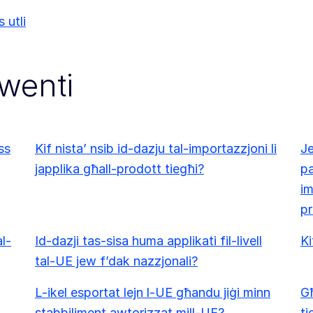
 utli
kwenti
ss
Kif nista’ nsib id-dazju tal-importazzjoni li
Je
japplika għall-prodott tiegħi?
pa
im
pr
al-
Id-dazji tas-sisa huma applikati fil-livell
Ki
tal-UE jew f’dak nazzjonali?
L-ikel esportat lejn l-UE għandu jiġi minn
Għ
stabbiliment awtorizzat mill-UE?
ti