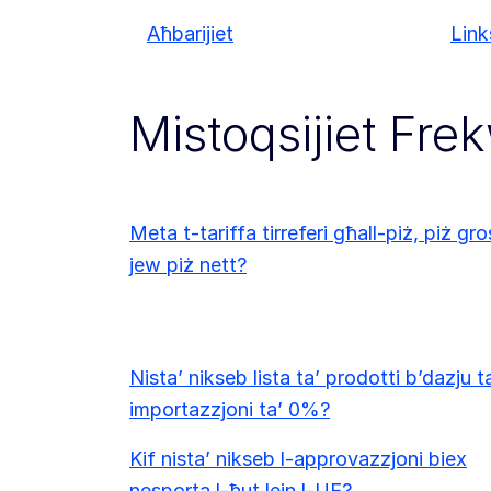
Aħbarijiet
Links
Mistoqsijiet Fre
Meta t-tariffa tirreferi għall-piż, piż gro
jew piż nett?
Nista’ nikseb lista ta’ prodotti b’dazju t
importazzjoni ta’ 0%?
Kif nista’ nikseb l-approvazzjoni biex
nesporta l-ħut lejn l-UE?