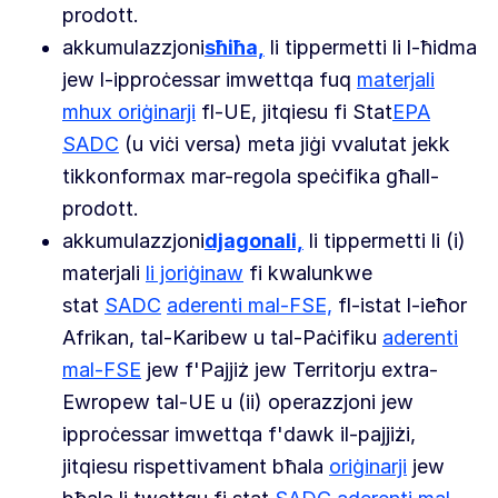
prodott.
akkumulazzjoni
sħiħa,
li tippermetti li l-ħidma
jew l-ipproċessar imwettqa fuq
materjali
mhux oriġinarji
fl-UE, jitqiesu fi Stat
EPA
SADC
(u viċi versa) meta jiġi vvalutat jekk
tikkonformax mar-regola speċifika għall-
prodott.
akkumulazzjoni
djagonali,
li tippermetti li (i)
materjali
li joriġinaw
fi kwalunkwe
stat
SADC
aderenti mal-FSE,
fl-istat l-ieħor
Afrikan, tal-Karibew u tal-Paċifiku
aderenti
mal-FSE
jew f'Pajjiż jew Territorju extra-
Ewropew tal-UE u (ii) operazzjoni jew
ipproċessar imwettqa f'dawk il-pajjiżi,
jitqiesu rispettivament bħala
oriġinarji
jew