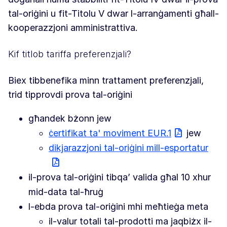
tal-oriġini u fit-Titolu V dwar l-arranġamenti għall-
kooperazzjoni amministrattiva.
Kif titlob tariffa preferenzjali?
Biex tibbenefika minn trattament preferenzjali,
trid tipprovdi prova tal-oriġini
għandek bżonn jew
ċertifikat ta' moviment EUR.1
jew
dikjarazzjoni tal-oriġini mill-esportatur
il-prova tal-oriġini tibqa’ valida għal 10 xhur
mid-data tal-ħruġ
l-ebda prova tal-oriġini mhi meħtieġa meta
il-valur totali tal-prodotti ma jaqbiżx il-