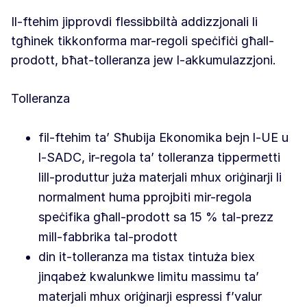
Il-ftehim jipprovdi flessibbiltà addizzjonali li
tgħinek tikkonforma mar-regoli speċifiċi għall-
prodott, bħat-tolleranza jew l-akkumulazzjoni.
Tolleranza
fil-ftehim ta’ Sħubija Ekonomika bejn l-UE u
l-SADC, ir-regola ta’ tolleranza tippermetti
lill-produttur juża materjali mhux oriġinarji li
normalment huma pprojbiti mir-regola
speċifika għall-prodott sa 15 % tal-prezz
mill-fabbrika tal-prodott
din it-tolleranza ma tistax tintuża biex
jinqabeż kwalunkwe limitu massimu ta’
materjali mhux oriġinarji espressi f’valur