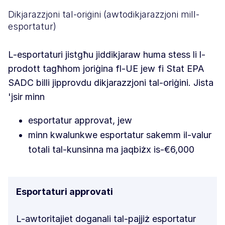
Dikjarazzjoni tal-oriġini (awtodikjarazzjoni mill-
esportatur)
L-esportaturi jistgħu jiddikjaraw huma stess li l-
prodott tagħhom joriġina fl-UE jew fi Stat EPA
SADC billi jipprovdu dikjarazzjoni tal-oriġini. Jista
'jsir minn
esportatur approvat, jew
minn kwalunkwe esportatur sakemm il-valur
totali tal-kunsinna ma jaqbiżx is-€6,000
Esportaturi approvati
L-awtoritajiet doganali tal-pajjiż esportatur