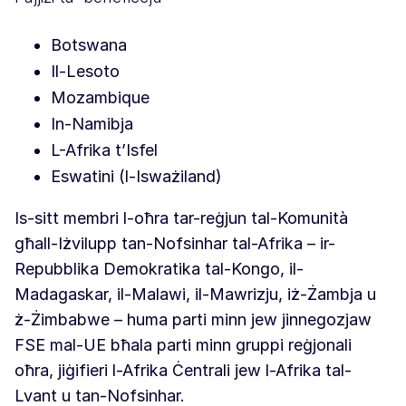
Botswana
Il-Lesoto
Mozambique
In-Namibja
L-Afrika t’Isfel
Eswatini (l-Isważiland)
Is-sitt membri l-oħra tar-reġjun tal-Komunità
għall-Iżvilupp tan-Nofsinhar tal-Afrika – ir-
Repubblika Demokratika tal-Kongo, il-
Madagaskar, il-Malawi, il-Mawrizju, iż-Żambja u
ż-Żimbabwe – huma parti minn jew jinnegozjaw
FSE mal-UE bħala parti minn gruppi reġjonali
oħra, jiġifieri l-Afrika Ċentrali jew l-Afrika tal-
Lvant u tan-Nofsinhar.