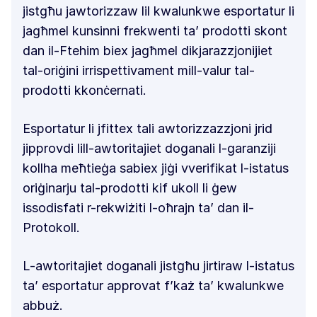
jistgħu jawtorizzaw lil kwalunkwe esportatur li
jagħmel kunsinni frekwenti ta’ prodotti skont
dan il-Ftehim biex jagħmel dikjarazzjonijiet
tal-oriġini irrispettivament mill-valur tal-
prodotti kkonċernati.
Esportatur li jfittex tali awtorizzazzjoni jrid
jipprovdi lill-awtoritajiet doganali l-garanziji
kollha meħtieġa sabiex jiġi vverifikat l-istatus
oriġinarju tal-prodotti kif ukoll li ġew
issodisfati r-rekwiżiti l-oħrajn ta’ dan il-
Protokoll.
L-awtoritajiet doganali jistgħu jirtiraw l-istatus
ta’ esportatur approvat f’każ ta’ kwalunkwe
abbuż.