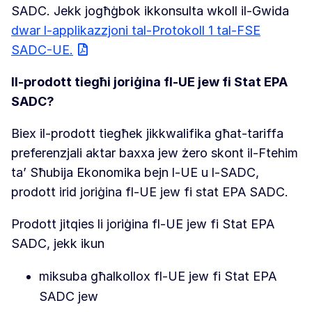
SADC. Jekk jogħġbok ikkonsulta wkoll il-Gwida
dwar l-applikazzjoni tal-Protokoll 1 tal-FSE
SADC-UE.
Il-prodott tiegħi joriġina fl-UE jew fi Stat EPA
SADC?
Biex il-prodott tiegħek jikkwalifika għat-tariffa
preferenzjali aktar baxxa jew żero skont il-Ftehim
ta’ Sħubija Ekonomika bejn l-UE u l-SADC,
prodott irid joriġina fl-UE jew fi stat EPA SADC.
Prodott jitqies li joriġina fl-UE jew fi Stat EPA
SADC, jekk ikun
miksuba għalkollox fl-UE jew fi Stat EPA
SADC jew