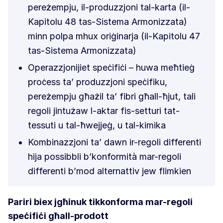
pereżempju, il-produzzjoni tal-karta (il-
Kapitolu 48 tas-Sistema Armonizzata)
minn polpa mhux oriġinarja (il-Kapitolu 47
tas-Sistema Armonizzata)
Operazzjonijiet speċifiċi – huwa meħtieġ
proċess ta’ produzzjoni speċifiku,
pereżempju għażil ta’ fibri għall-ħjut, tali
regoli jintużaw l-aktar fis-setturi tat-
tessuti u tal-ħwejjeġ, u tal-kimika
Kombinazzjoni ta’ dawn ir-regoli differenti
hija possibbli b’konformità mar-regoli
differenti b’mod alternattiv jew flimkien
Pariri biex jgħinuk tikkonforma mar-regoli
speċifiċi għall-prodott