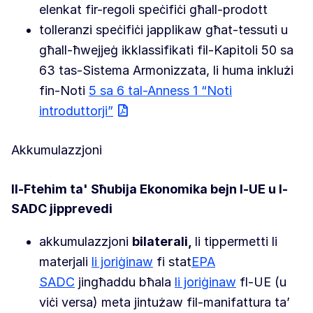
elenkat fir-regoli speċifiċi għall-prodott
tolleranzi speċifiċi japplikaw għat-tessuti u
għall-ħwejjeġ ikklassifikati fil-Kapitoli 50 sa
63 tas-Sistema Armonizzata, li huma inklużi
fin-Noti
5 sa 6 tal-Anness 1 “Noti
introduttorji”
Akkumulazzjoni
Il-Ftehim ta' Sħubija Ekonomika bejn l-UE u l-
SADC jipprevedi
akkumulazzjoni
bilaterali,
li tippermetti li
materjali
li joriġinaw
fi stat
EPA
SADC
jingħaddu bħala
li joriġinaw
fl-UE (u
viċi versa) meta jintużaw fil-manifattura ta’