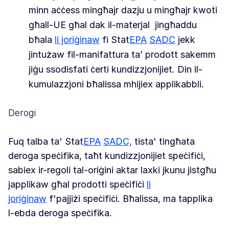
minn aċċess mingħajr dazju u mingħajr kwoti
għall-UE għal dak il-materjal
jingħaddu
bħala
li joriġinaw
fi Stat
EPA
SADC
jekk
jintużaw fil-manifattura ta’ prodott sakemm
jiġu ssodisfati ċerti kundizzjonijiet. Din il-
kumulazzjoni bħalissa mhijiex applikabbli.
Derogi
Fuq talba ta' Stat
EPA
SADC,
tista' tingħata
deroga speċifika, taħt kundizzjonijiet speċifiċi,
sabiex ir-regoli tal-oriġini aktar laxki jkunu jistgħu
japplikaw għal prodotti speċifiċi
li
joriġinaw
f'pajjiżi speċifiċi. Bħalissa, ma tapplika
l-ebda deroga speċifika.