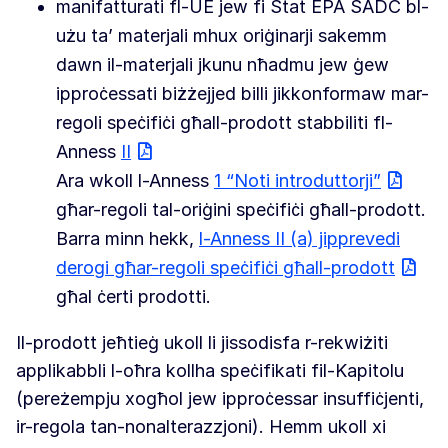
manifatturati fl-UE jew fi Stat EPA SADC bl-
użu ta’ materjali mhux oriġinarji sakemm
dawn il-materjali jkunu nħadmu jew ġew
ipproċessati biżżejjed billi jikkonformaw mar-
regoli speċifiċi għall-prodott stabbiliti fl-
Anness
II
Ara wkoll l-Anness
1 “Noti introduttorji”
għar-regoli tal-oriġini speċifiċi għall-prodott.
Barra minn hekk,
l-Anness II (a) jipprevedi
derogi għar-regoli speċifiċi għall-prodott
għal ċerti prodotti.
Il-prodott jeħtieġ ukoll li jissodisfa r-rekwiżiti
applikabbli l-oħra kollha speċifikati fil-Kapitolu
(pereżempju xogħol jew ipproċessar insuffiċjenti,
ir-regola tan-nonalterazzjoni). Hemm ukoll xi