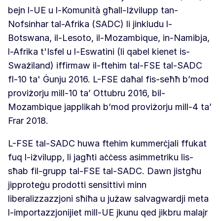
bejn l-UE u l-Komunità għall-Iżvilupp tan-
Nofsinhar tal-Afrika (SADC) li jinkludu l-
Botswana, il-Lesoto, il-Mozambique, in-Namibja,
l-Afrika t'Isfel u l-Eswatini (li qabel kienet is-
Sważiland) iffirmaw il-ftehim tal-FSE tal-SADC
fl-10 ta' Ġunju 2016. L-FSE daħal fis-seħħ b’mod
proviżorju mill-10 ta’ Ottubru 2016, bil-
Mozambique japplikah b’mod proviżorju mill-4 ta’
Frar 2018.
L-FSE tal-SADC huwa ftehim kummerċjali ffukat
fuq l-iżvilupp, li jagħti aċċess asimmetriku lis-
sħab fil-grupp tal-FSE tal-SADC. Dawn jistgħu
jipproteġu prodotti sensittivi minn
liberalizzazzjoni sħiħa u jużaw salvagwardji meta
l-importazzjonijiet mill-UE jkunu qed jikbru malajr