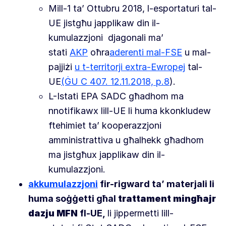
Mill-1 ta’ Ottubru 2018, l-esportaturi tal-
UE jistgħu japplikaw din il-
kumulazzjoni
djagonali ma’
stati
AKP
oħra
aderenti mal-FSE
u mal-
pajjiżi
u t-territorji extra-Ewropej
tal-
UE
(ĠU C 407. 12.11.2018, p.8
).
L-Istati EPA SADC għadhom ma
nnotifikawx lill-UE li huma kkonkludew
ftehimiet ta’ kooperazzjoni
amministrattiva u għalhekk għadhom
ma jistgħux japplikaw din il-
kumulazzjoni.
akkumulazzjoni
fir-rigward ta’ materjali li
huma soġġetti għal
trattament mingħajr
dazju MFN
fl-UE,
li jippermetti lill-