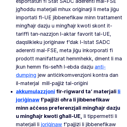
esportaturi fi Stat SADC aderenti mal-FSE
jgħoddu materjali mhux oriġinarji li meta jiġu
importati fl-UE jibbenefikaw minn trattament
mingħajr dazju u mingħajr kwoti skont it-
tariffi tan-nazzjon l-aktar favorit tal-UE,
daqslikieku joriġinaw f’dak l-Istat SADC
aderenti mal-FSE, meta jiġu inkorporati fi
prodott manifatturat hemmhekk, dment li ma
jkun hemm fis-seħħ l-ebda dazju
anti-
dumping
jew antiċirkomvenzjoni kontra dan
il-materjal
mill-pajjiż tal-oriġini
akkumulazzjoni
fir-rigward ta’ materjali
li
joriġinaw
f’pajjiżi
oħra li jibbenefikaw
minn aċċess preferenzjali mingħajr dazju
u mingħajr kwoti għall-UE,
li tippermetti li
materjali li
joriġinaw
f’pajjiżi li jibbenefikaw