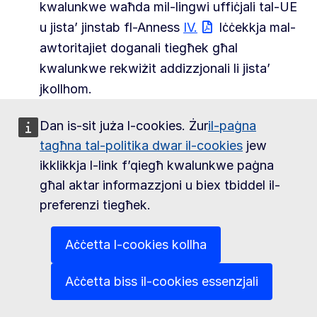
kwalunkwe waħda mil-lingwi uffiċjali tal-UE
u jista’ jinstab fl-Anness
IV.
Iċċekkja mal-
awtoritajiet doganali tiegħek għal
kwalunkwe rekwiżit addizzjonali li jista’
jkollhom.
trid tiffirma d-dikjarazzjoni tal-oriġini tiegħek
Dan is-sit juża l-cookies. Żur
il-paġna
bl-idejn. Jekk inti esportatur approvat, inti
tagħna tal-politika dwar il-cookies
jew
eżentat minn dan ir-rekwiżit dment li tagħti
ikklikkja l-link f’qiegħ kwalunkwe paġna
lill-awtoritajiet doganali tiegħek impenn bil-
għal aktar informazzjoni u biex tbiddel il-
miktub li taċċetta r-responsabbiltà sħiħa għal
preferenzi tiegħek.
kwalunkwe dikjarazzjoni li tidentifikak.
Aċċetta l-cookies kollha
Preżentazzjoni
dikjarazzjoni tal-oriġini tista' ssir mill-
Aċċetta biss il-cookies essenzjali
esportatur meta l-prodotti li tirreferi