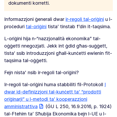
dokumenti korretti.
Informazzjoni ġenerali dwar
ir-regoli tal-oriġini
u l-
proċeduri
tal-oriġini
tista’ tinstab f’din it-taqsima.
L-oriġini hija n-“nazzjonalità ekonomika” tal-
oġġetti nnegozjati. Jekk int ġdid għas-suġġett,
tista’ ssib introduzzjoni għall-kunċetti ewlenin fit-
taqsima tal-oġġetti.
Fejn nista' nsib ir-regoli tal-oriġini?
Ir-regoli tal-oriġini huma stabbiliti fil-Protokoll
I
dwar id-definizzjoni tal-kunċett ta’ “prodotti
oriġinarji” u l-metodi ta’ kooperazzjoni
amministrattiva
(ĠU L 250, 16.9.2016, p. 1924)
tal-Ftehim ta’ Sħubija Ekonomika bejn l-UE u l-