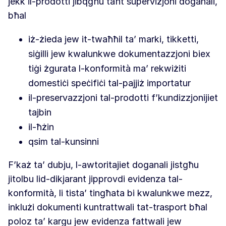
jekk il-prodotti jibqgħu taħt superviżjoni doganali,
bħal
iż-żieda jew it-twaħħil ta’ marki, tikketti,
siġilli jew kwalunkwe dokumentazzjoni biex
tiġi żgurata l-konformità ma’ rekwiżiti
domestiċi speċifiċi tal-pajjiż importatur
il-preservazzjoni tal-prodotti f’kundizzjonijiet
tajbin
il-ħżin
qsim tal-kunsinni
F’każ ta’ dubju, l-awtoritajiet doganali jistgħu
jitolbu lid-dikjarant jipprovdi evidenza tal-
konformità, li tista’ tingħata bi kwalunkwe mezz,
inklużi dokumenti kuntrattwali tat-trasport bħal
poloz ta’ kargu jew evidenza fattwali jew