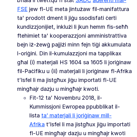
bħala li twettqu fi stat
SADC
aderenti mal-
FSE
jew fl-UE meta jintużaw fil-manifattura
ta' prodott dment li jiġu ssodisfati ċerti
kundizzjonijiet, inklużi li jkun hemm fis-seħħ
ftehimiet ta' kooperazzjoni amministrattiva
bejn iż-żewġ pajjiżi minn fejn tiġi akkumulata
l-oriġini. Din il-kumulazzjoni ma tapplikax
għal (i) materjali HS 1604 sa 1605 li joriġinaw
fil-Paċifiku u (ii) materjali li joriġinaw fl-Afrika
t’Isfel li ma jistgħux jiġu importati fl-UE
mingħajr dazju u mingħajr kwoti.
Fit-12 ta’ Novembru 2018, il-
Kummissjoni Ewropea ppubblikat il-
lista
ta’ materjali
li joriġinaw mill-
Afrika
t’Isfel li ma jistgħux jiġu importati
fl-UE mingħajr dazju u mingħajr kwoti