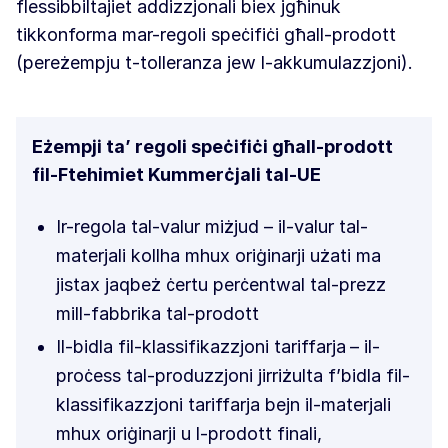
flessibbiltajiet addizzjonali biex jgħinuk
tikkonforma mar-regoli speċifiċi għall-prodott
(pereżempju t-tolleranza jew l-akkumulazzjoni).
Eżempji ta’ regoli speċifiċi għall-prodott
fil-Ftehimiet Kummerċjali tal-UE
Ir-regola tal-valur miżjud – il-valur tal-
materjali kollha mhux oriġinarji użati ma
jistax jaqbeż ċertu perċentwal tal-prezz
mill-fabbrika tal-prodott
Il-bidla fil-klassifikazzjoni tariffarja
– il-
proċess tal-produzzjoni jirriżulta f’bidla fil-
klassifikazzjoni tariffarja bejn il-materjali
mhux oriġinarji u l-prodott finali,