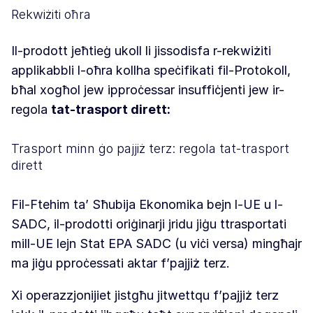
Rekwiżiti oħra
Il-prodott jeħtieġ ukoll li jissodisfa r-rekwiżiti
applikabbli l-oħra kollha speċifikati fil-Protokoll,
bħal xogħol jew ipproċessar insuffiċjenti jew ir-
regola
tat-trasport dirett:
Trasport minn ġo pajjiż terz: regola tat-trasport
dirett
Fil-Ftehim ta’ Sħubija Ekonomika bejn l-UE u l-
SADC, il-prodotti oriġinarji jridu jiġu ttrasportati
mill-UE lejn Stat EPA SADC (u viċi versa) mingħajr
ma jiġu pproċessati aktar f’pajjiż terz.
Xi operazzjonijiet jistgħu jitwettqu f’pajjiż terz