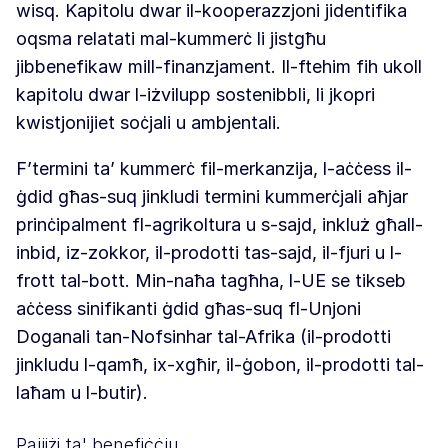
wisq. Kapitolu dwar il-kooperazzjoni jidentifika
oqsma relatati mal-kummerċ li jistgħu
jibbenefikaw mill-finanzjament. Il-ftehim fih ukoll
kapitolu dwar l-iżvilupp sostenibbli, li jkopri
kwistjonijiet soċjali u ambjentali.
F’termini ta’ kummerċ fil-merkanzija, l-aċċess il-
ġdid għas-suq jinkludi termini kummerċjali aħjar
prinċipalment fl-agrikoltura u s-sajd, inkluż għall-
inbid, iz-zokkor, il-prodotti tas-sajd, il-fjuri u l-
frott tal-bott. Min-naħa tagħha, l-UE se tikseb
aċċess sinifikanti ġdid għas-suq fl-Unjoni
Doganali tan-Nofsinhar tal-Afrika (il-prodotti
jinkludu l-qamħ, ix-xgħir, il-ġobon, il-prodotti tal-
laħam u l-butir).
Pajjiżi ta' benefiċċju