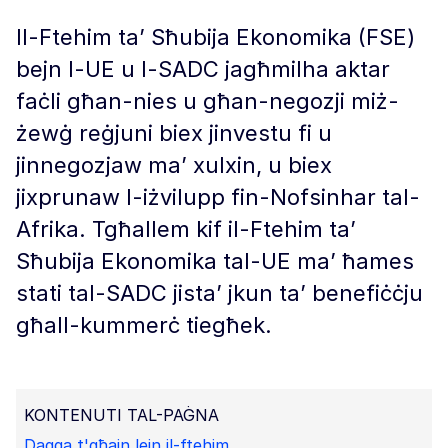
Il-Ftehim ta’ Sħubija Ekonomika (FSE)
bejn l-UE u l-SADC jagħmilha aktar
faċli għan-nies u għan-negozji miż-
żewġ reġjuni biex jinvestu fi u
jinnegozjaw ma’ xulxin, u biex
jixprunaw l-iżvilupp fin-Nofsinhar tal-
Afrika. Tgħallem kif il-Ftehim ta’
Sħubija Ekonomika tal-UE ma’ ħames
stati tal-SADC jista’ jkun ta’ benefiċċju
għall-kummerċ tiegħek.
KONTENUTI TAL-PAĠNA
Daqqa t'għajn lejn il-ftehim