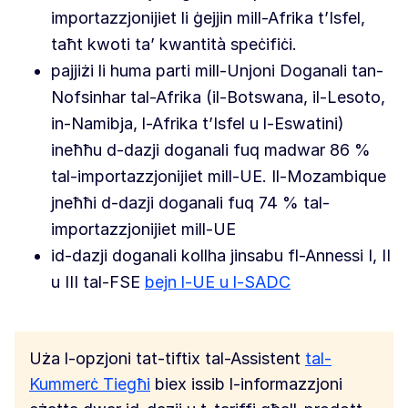
importazzjonijiet li ġejjin mill-Afrika t’Isfel,
taħt kwoti ta’ kwantità speċifiċi.
pajjiżi li huma parti mill-Unjoni Doganali tan-
Nofsinhar tal-Afrika (il-Botswana, il-Lesoto,
in-Namibja, l-Afrika t’Isfel u l-Eswatini)
ineħħu d-dazji doganali fuq madwar 86 %
tal-importazzjonijiet mill-UE. Il-Mozambique
jneħħi d-dazji doganali fuq 74 % tal-
importazzjonijiet mill-UE
id-dazji doganali kollha jinsabu fl-Annessi I, II
u III tal-FSE
bejn l-UE u l-SADC
Uża l-opzjoni tat-tiftix tal-Assistent
tal-
Kummerċ Tiegħi
biex issib l-informazzjoni