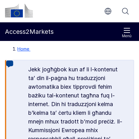
Mur għall-kontenut ewlieni
Kummissjoni Ewropea
Access2Markets
Menù
Home
Jekk jogħġbok kun af li l-kontenut
ta’ din il-paġna hu traduzzjoni
awtomatika biex tipprovdi fehim
bażiku tal-kontenut tagħna fuq l-
internet. Din hi traduzzjoni kelma
b’kelma ta’ ċertu kliem li għandu
mnejn mhux tradott b’mod preċiż. Il-
Kummissjoni Ewropea mhix
responsabbli għall-preċiżjoni ta’