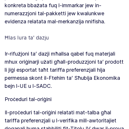
konkreta bbażata fuq l-immarkar jew in-
numerazzjoni tal-pakketti jew kwalunkwe
evidenza relatata mal-merkanzija nnifisha.
Ħlas lura ta' dazju
Ir-rifużjoni ta’ dazji mħallsa qabel fuq materjali
mhux oriġinarji użati għall-produzzjoni ta’ prodott
li jiġi esportat taħt tariffa preferenzjali hija
permessa skont il-Ftehim ta’ Sħubija Ekonomika
bejn l-UE u l-SADC.
Proċeduri tal-oriġini
Il-proċeduri tal-oriġini relatati mat-talba għal
tariffa preferenzjali u l-verifika mill-awtoritajiet
doganali huma stabbiliti fit-Titolu IV dwar il-prova