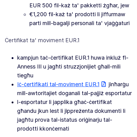
EUR 500 fil-każ ta' pakketti żgħar, jew
€1,200 fil-każ ta' prodotti li jiffurmaw
parti mill-bagalji personali ta' vjaġġaturi
Ċertifikat ta' moviment EUR.1
kampjun taċ-ċertifikat EUR.1 huwa inkluż fl-
Anness III u jagħti struzzjonijiet għall-mili
tiegħu
Iċ-ċertifikati tal-moviment EUR.1
jinħarġu
mill-awtoritajiet doganali tal-pajjiż esportatur
l-esportatur li japplika għaċ-ċertifikat
għandu jkun lest li jippreżenta dokumenti li
jagħtu prova tal-istatus oriġinarju tal-
prodotti kkonċernati