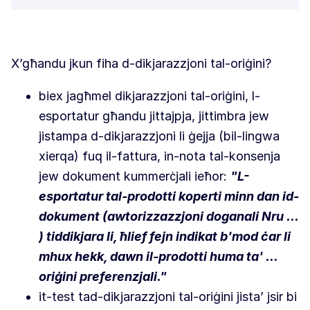
X’għandu jkun fiha d-dikjarazzjoni tal-oriġini?
biex jagħmel dikjarazzjoni tal-oriġini, l-
esportatur għandu jittajpja, jittimbra jew
jistampa d-dikjarazzjoni li ġejja (bil-lingwa
xierqa) fuq il-fattura, in-nota tal-konsenja
jew dokument kummerċjali ieħor:
"L-
esportatur tal-prodotti koperti minn dan id-
dokument (awtorizzazzjoni doganali Nru ...
) tiddikjara li, ħlief fejn indikat b'mod ċar li
mhux hekk, dawn il-prodotti huma ta' ...
oriġini preferenzjali."
it-test tad-dikjarazzjoni tal-oriġini jista’ jsir bi