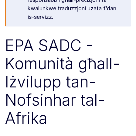
kwalunkwe traduzzjoni użata f’dan
is-servizz.
EPA SADC -
Komunità għall-
Iżvilupp tan-
Nofsinhar tal-
Afrika