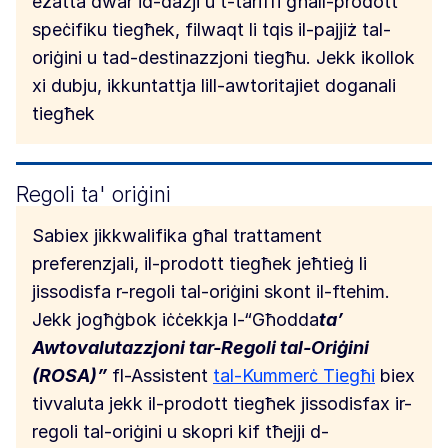
eżatta dwar id-dazji u t-tariffi għall-prodott
speċifiku tiegħek, filwaqt li tqis il-pajjiż tal-
oriġini u tad-destinazzjoni tiegħu. Jekk ikollok
xi dubju, ikkuntattja lill-awtoritajiet doganali
tiegħek
Regoli ta' oriġini
Sabiex jikkwalifika għal trattament
preferenzjali, il-prodott tiegħek jeħtieġ li
jissodisfa r-regoli tal-oriġini skont il-ftehim.
Jekk jogħġbok iċċekkja l-“Għodda
ta’
Awtovalutazzjoni tar-Regoli tal-Oriġini
(ROSA)”
fl-Assistent
tal-Kummerċ Tiegħi
biex
tivvaluta jekk il-prodott tiegħek jissodisfax ir-
regoli tal-oriġini u skopri kif tħejji d-