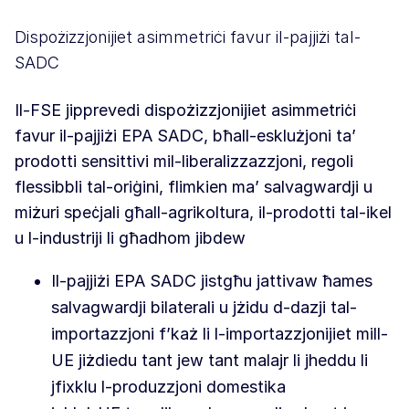
Dispożizzjonijiet asimmetriċi favur il-pajjiżi tal-
SADC
Il-FSE jipprevedi dispożizzjonijiet asimmetriċi
favur il-pajjiżi EPA SADC, bħall-esklużjoni ta’
prodotti sensittivi mil-liberalizzazzjoni, regoli
flessibbli tal-oriġini, flimkien ma’ salvagwardji u
miżuri speċjali għall-agrikoltura, il-prodotti tal-ikel
u l-industriji li għadhom jibdew
Il-pajjiżi EPA SADC jistgħu jattivaw ħames
salvagwardji bilaterali u jżidu d-dazji tal-
importazzjoni f’każ li l-importazzjonijiet mill-
UE jiżdiedu tant jew tant malajr li jheddu li
jfixklu l-produzzjoni domestika