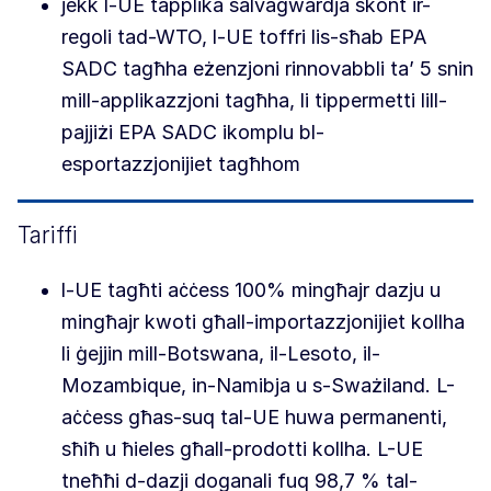
jekk l-UE tapplika salvagwardja skont ir-
regoli tad-WTO, l-UE toffri lis-sħab EPA
SADC tagħha eżenzjoni rinnovabbli ta’ 5 snin
mill-applikazzjoni tagħha, li tippermetti lill-
pajjiżi EPA SADC ikomplu bl-
esportazzjonijiet tagħhom
Tariffi
l-UE tagħti aċċess 100% mingħajr dazju u
mingħajr kwoti għall-importazzjonijiet kollha
li ġejjin mill-Botswana, il-Lesoto, il-
Mozambique, in-Namibja u s-Sważiland. L-
aċċess għas-suq tal-UE huwa permanenti,
sħiħ u ħieles għall-prodotti kollha. L-UE
tneħħi d-dazji doganali fuq 98,7 % tal-