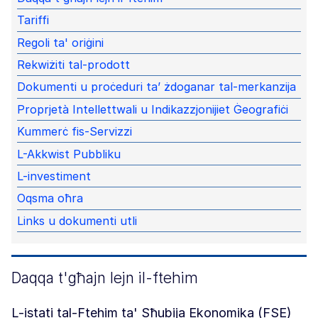
Tariffi
Regoli ta' oriġini
Rekwiżiti tal-prodott
Dokumenti u proċeduri ta’ żdoganar tal-merkanzija
Proprjetà Intellettwali u Indikazzjonijiet Ġeografiċi
Kummerċ fis-Servizzi
L-Akkwist Pubbliku
L-investiment
Oqsma oħra
Links u dokumenti utli
Daqqa t'għajn lejn il-ftehim
L-istati tal-Ftehim ta' Sħubija Ekonomika (FSE)