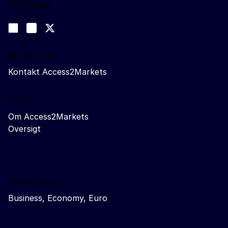
Sikkerhed
Følg os
Join us on LinkedIn
#EUtrade
Trade-Off podcast
Kontakt os
Kontakt Access2Markets
Om os
Om Access2Markets
Oversigt
Related sites
Business, Economy, Euro