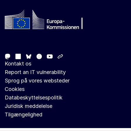
Follow the European Commission
Mastodon
LinkedIn
Facebook
Youtube
Other networks
Bluesky
Kontakt os
Report an IT vulnerability
Sprog på vores websteder
Cookies
Databeskyttelsespolitik
Juridisk meddelelse
Tilgængelighed