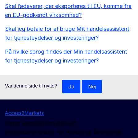
Skal fødevarer, der eksporteres til EU, komme fra
en EU-godkendt virksomhed?
Skal jeg betale for at bruge Mit handelsassistent
for tjenesteydelser og investeringer?
På hvilke sprog findes der Min handelsassistent
for tjenesteydelser og investeringer?
Var denne side til nytte?
Ja
Nej
Access2Markets
Dette websted forvaltes af:
Generaldirektoratet for Handel og Økonomisk