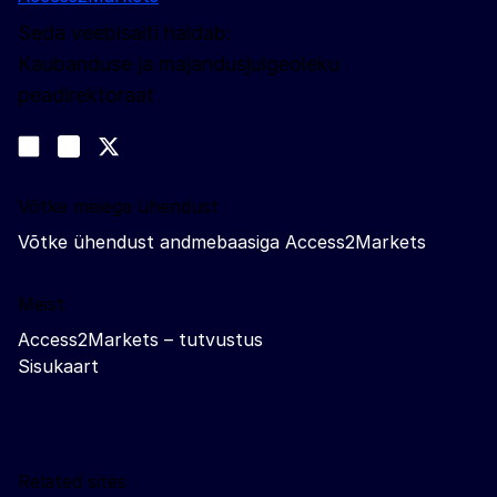
Seda veebisaiti haldab:
Kaubanduse ja majandusjulgeoleku
peadirektoraat
Jälgige meid
Join us on LinkedIn
#EUtrade
Trade-Off podcast
Võtke meiega ühendust
Võtke ühendust andmebaasiga Access2Markets
Meist
Access2Markets – tutvustus
Sisukaart
Related sites