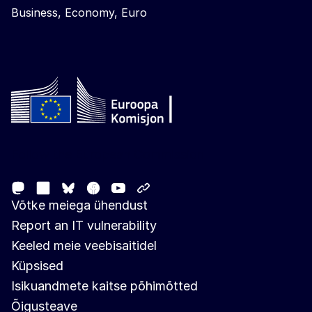
Business, Economy, Euro
Follow the European Commission
Mastodon
LinkedIn
Facebook
Youtube
Other networks
Bluesky
Võtke meiega ühendust
Report an IT vulnerability
Keeled meie veebisaitidel
Küpsised
Isikuandmete kaitse põhimõtted
Õigusteave