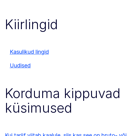
Kiirlingid
Kasulikud lingid
Uudised
Korduma kippuvad
küsimused
Kui tariif viitab kaalule, siis kas see on bruto- või