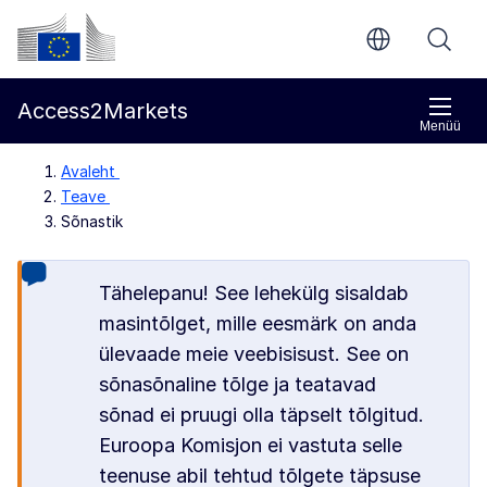
Põhisisu juurde
Euroopa Komisjon
Access2Markets
Menüü
Avaleht
Teave
Sõnastik
Tähelepanu! See lehekülg sisaldab
masintõlget, mille eesmärk on anda
ülevaade meie veebisisust. See on
sõnasõnaline tõlge ja teatavad
sõnad ei pruugi olla täpselt tõlgitud.
Euroopa Komisjon ei vastuta selle
teenuse abil tehtud tõlgete täpsuse