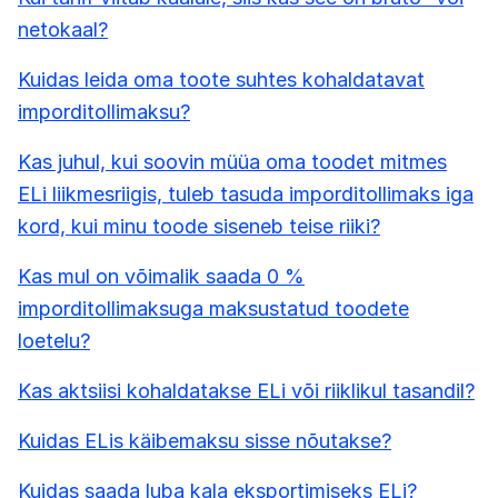
netokaal?
Kuidas leida oma toote suhtes kohaldatavat
imporditollimaksu?
Kas juhul, kui soovin müüa oma toodet mitmes
ELi liikmesriigis, tuleb tasuda imporditollimaks iga
kord, kui minu toode siseneb teise riiki?
Kas mul on võimalik saada 0 %
imporditollimaksuga maksustatud toodete
loetelu?
Kas aktsiisi kohaldatakse ELi või riiklikul tasandil?
Kuidas ELis käibemaksu sisse nõutakse?
Kuidas saada luba kala eksportimiseks ELi?