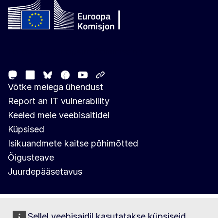
Follow the European Commission
Mastodon
LinkedIn
Facebook
Youtube
Other networks
Bluesky
Võtke meiega ühendust
Report an IT vulnerability
Keeled meie veebisaitidel
Küpsised
Isikuandmete kaitse põhimõtted
Õigusteave
Juurdepääsetavus
Sellel veebisaidil kasutatakse küpsiseid.