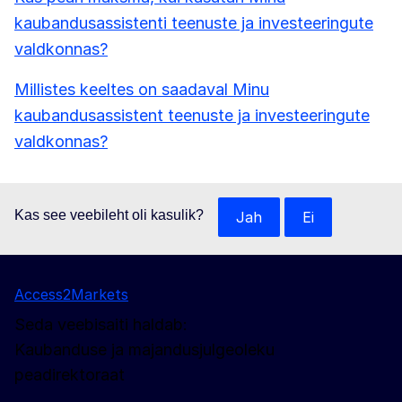
kaubandusassistenti teenuste ja investeeringute
valdkonnas?
Millistes keeltes on saadaval Minu
kaubandusassistent teenuste ja investeeringute
valdkonnas?
Kas see veebileht oli kasulik?
Jah
Ei
Access2Markets
Seda veebisaiti haldab:
Kaubanduse ja majandusjulgeoleku
peadirektoraat
Jälgige meid