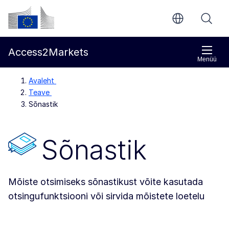
Põhisisu juurde
Euroopa Komisjon
Access2Markets
Menüü
Avaleht
Teave
Sõnastik
Sõnastik
Mõiste otsimiseks sõnastikust võite kasutada
otsingufunktsiooni või sirvida mõistete loetelu