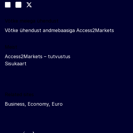
Join us on LinkedIn
#EUtrade
Trade-Off podcast
Võtke meiega ühendust
Võtke ühendust andmebaasiga Access2Markets
Meist
Access2Markets – tutvustus
Sisukaart
Related sites
Business, Economy, Euro