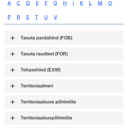
A
C
D
E
F
G
H
I
K
L
M
O
P
R
S
T
U
V
Tasuta pardahind (FOB)
Tasuta raudteel (FOR)
Tehasehind (EXW)
Territoriaalmeri
Territoriaalsuse põhimõte
Territoriaalsuspõhimõte