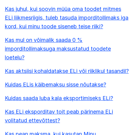
Kas juhul, kui soovin müüa oma toodet mitmes
ELi liikmesriigis, tuleb tasuda imporditollimaks iga
kord, kui minu toode siseneb teise riiki?
Kas mul on võimalik saada 0 %
imporditollimaksuga maksustatud toodete
loetelu?
Kas aktsiisi kohaldatakse ELi või riiklikul tasandil?
Kuidas ELis käibemaksu sisse nõutakse?
Kuidas saada luba kala eksportimiseks ELi?
Kas ELi eksporditav toit peab pärinema ELi
volitatud ettevõttest?
Kas pean maksma, kui kasutan Minu