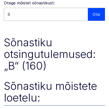
Otsige mõistet sõnastikust:
Otsi sellelt veebisaidilt
Otsi
Sõnastiku
otsingutulemused:
„B“ (160)
Sõnastiku mõistete
loetelu: