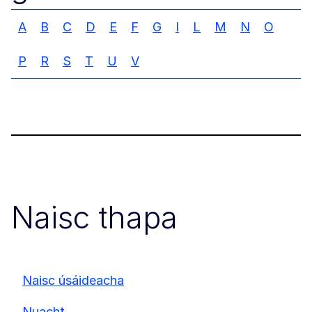
A
B
C
D
E
F
G
I
L
M
N
O
P
R
S
T
U
V
Naisc thapa
Naisc úsáideacha
Nuacht