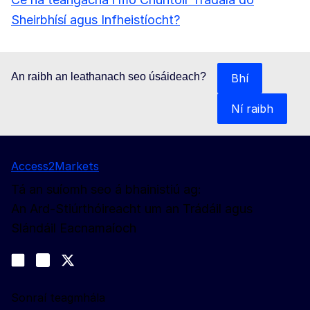
Sheirbhísí agus Infheistíocht?
An raibh an leathanach seo úsáideach?
Bhí
Ní raibh
Access2Markets
Tá an suíomh seo á bhainistiú ag:
An Ard-Stiúrthóireacht um an Trádáil agus
Slándáil Eacnamaíoch
Lean muid
Join us on LinkedIn
#EUtrade
Trade-Off podcast
Sonraí teagmhála