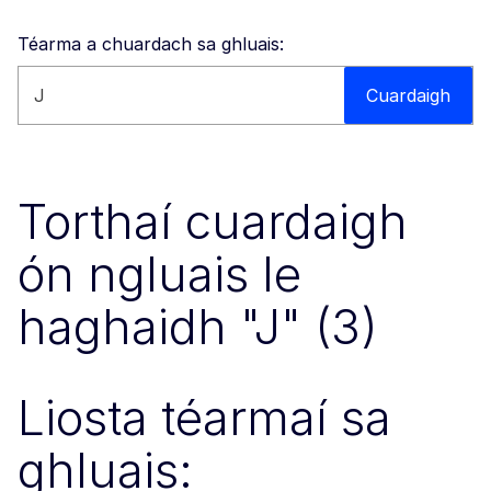
Téarma a chuardach sa ghluais:
Cuardaigh an suíomh gréasáin seo
Cuardaigh
Torthaí cuardaigh
ón ngluais le
haghaidh "J" (3)
Liosta téarmaí sa
ghluais: