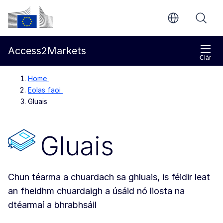
Chuig an bpríomhinneachar
Coimisiún Eorpach
Access2Markets
Clár
Home
Eolas faoi
Gluais
Gluais
Chun téarma a chuardach sa ghluais, is féidir leat
an fheidhm chuardaigh a úsáid nó liosta na
dtéarmaí a bhrabhsáil