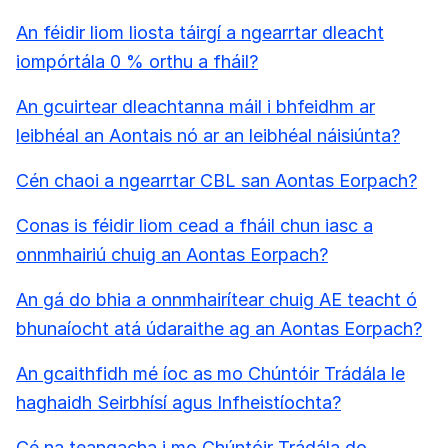
An féidir liom liosta táirgí a ngearrtar dleacht
iompórtála 0 % orthu a fháil?
An gcuirtear dleachtanna máil i bhfeidhm ar
leibhéal an Aontais nó ar an leibhéal náisiúnta?
Cén chaoi a ngearrtar CBL san Aontas Eorpach?
Conas is féidir liom cead a fháil chun iasc a
onnmhairiú chuig an Aontas Eorpach?
An gá do bhia a onnmhairítear chuig AE teacht ó
bhunaíocht atá údaraithe ag an Aontas Eorpach?
An gcaithfidh mé íoc as mo Chúntóir Trádála le
haghaidh Seirbhísí agus Infheistíochta?
Cé na teangacha i mo Chúntóir Trádála do