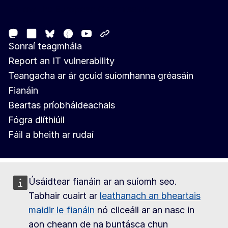
Follow the European Commission
Mastodon
LinkedIn
Facebook
Youtube
Other networks
Bluesky
Sonraí teagmhála
Report an IT vulnerability
Teangacha ar ár gcuid suíomhanna gréasáin
Fianáin
Beartas príobháideachais
Fógra dlíthiúil
Fáil a bheith ar rudaí
Úsáidtear fianáin ar an suíomh seo.
Tabhair cuairt ar
leathanach an bheartais
maidir le fianáin
nó cliceáil ar an nasc in
aon cheann de na buntásca chun