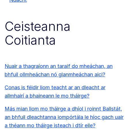
Ceisteanna
Coitianta
Nuair a thagraíonn an taraif do mheáchan, an
bhfuil ollmheáchan nó glanmheáchan aici?
Conas is féidir liom teacht ar an dleacht ar
allmhairí a bhaineann le mo tháirge?
Más mian liom mo tháirge a dhíol i roinnt Ballstát,
an bhfuil dleachtanna iompórtála le híoc gach uair
a théann mo tháirge isteach i dtír eile?