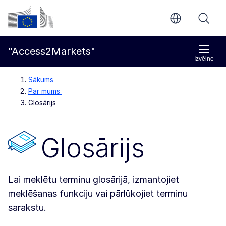
Pāriet uz galveno saturu
Eiropas Komisija
"Access2Markets"
Izvēlne
Sākums
Par mums
Glosārijs
Glosārijs
Lai meklētu terminu glosārijā, izmantojiet
meklēšanas funkciju vai pārlūkojiet terminu
sarakstu.