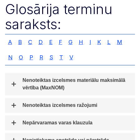
Glosārija terminu
saraksts:
A
B
C
D
E
F
G
H
I
K
L
M
N
O
P
R
S
T
V
Nenoteiktas izcelsmes materiālu maksimālā
vērtība (MaxNOM)
Nenoteiktas izcelsmes ražojumi
Nepārvaramas varas klauzula