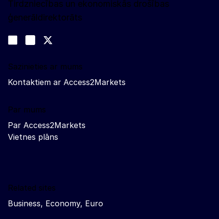
Tirdzniecības un ekonomiskās drošības
ģenerāldirektorāts
Sekojiet līdz mums
Join us on LinkedIn
#EUtrade
Trade-Off podcast
Sazinieties ar mums
Kontaktiem ar Access2Markets
Par mums
Par Access2Markets
Vietnes plāns
Related sites
Business, Economy, Euro