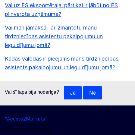
Vai uz ES eksportētajai pārtikai ir jābūt no ES
pilnvarota uzņēmuma?
Vai man jāmaksā, lai izmantotu manu
tirdzniecības asistentu pakalpojumu un
ieguldījumu jomā?
Kādās valodās ir pieejams mans tirdzniecības
asistents pakalpojumu un ieguldījumu jomā?
Vai šī lapa bija noderīga?
Jā
Nē
"Access2Markets"
Šo vietni pārvalda: