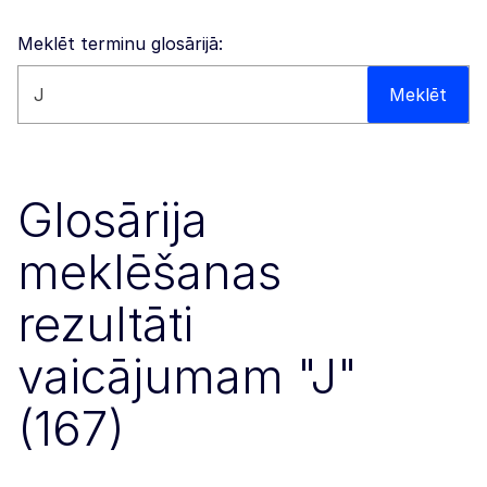
Meklēt terminu glosārijā:
Meklēt šajā tīmekļa vietnē
Meklēt
Glosārija
meklēšanas
rezultāti
vaicājumam "J"
(167)