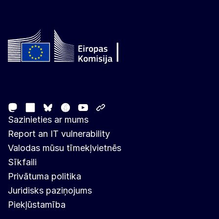
Follow the European Commission
Mastodon
LinkedIn
Facebook
Youtube
Other networks
Bluesky
Sazinieties ar mums
Report an IT vulnerability
Valodas mūsu tīmekļvietnēs
Sīkfaili
Privātuma politika
Juridisks paziņojums
Piekļūstamība