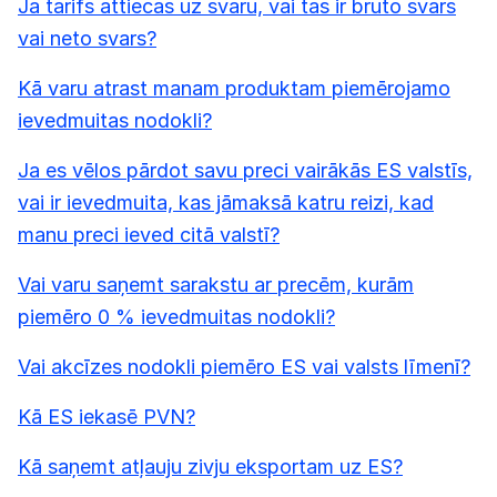
Ja tarifs attiecas uz svaru, vai tas ir bruto svars
vai neto svars?
Kā varu atrast manam produktam piemērojamo
ievedmuitas nodokli?
Ja es vēlos pārdot savu preci vairākās ES valstīs,
vai ir ievedmuita, kas jāmaksā katru reizi, kad
manu preci ieved citā valstī?
Vai varu saņemt sarakstu ar precēm, kurām
piemēro 0 % ievedmuitas nodokli?
Vai akcīzes nodokli piemēro ES vai valsts līmenī?
Kā ES iekasē PVN?
Kā saņemt atļauju zivju eksportam uz ES?