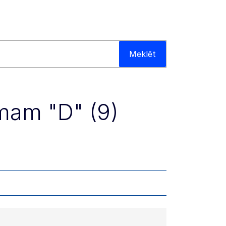
Meklēt
umam "D" (9)