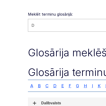
Meklēt terminu glosārijā:
Meklēt šajā tīmekļa vietnē
Glosārija meklē
Glosārija termin
A
B
C
D
E
F
G
H
I
K
Dalībvalsts