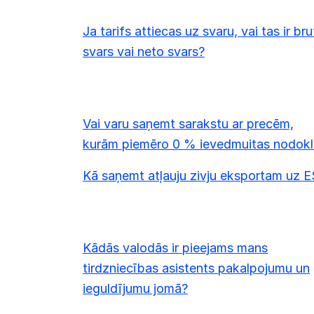
Ja tarifs attiecas uz svaru, vai tas ir br
svars vai neto svars?
Vai varu saņemt sarakstu ar precēm,
kurām piemēro 0 % ievedmuitas nodokl
Kā saņemt atļauju zivju eksportam uz E
Kādās valodās ir pieejams mans
tirdzniecības asistents pakalpojumu un
ieguldījumu jomā?