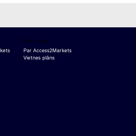
Par mums
kets
Par Access2Markets
Vietnes plāns