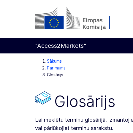
Pāriet uz galveno saturu
Eiropas Komisija
"Access2Markets"
Sākums
Par mums
Glosārijs
Glosārijs
Lai meklētu terminu glosārijā, izmantoj
vai pārlūkojiet terminu sarakstu.