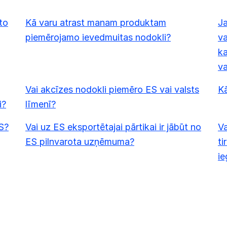
uto
Kā varu atrast manam produktam
Ja
piemērojamo ievedmuitas nodokli?
va
ka
va
Vai akcīzes nodokli piemēro ES vai valsts
K
i?
līmenī?
S?
Vai uz ES eksportētajai pārtikai ir jābūt no
Va
ES pilnvarota uzņēmuma?
ti
ie