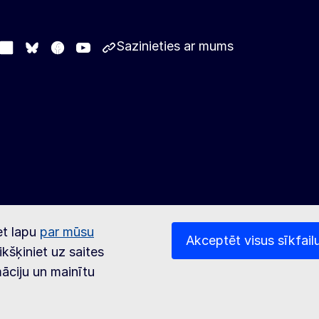
Sazinieties ar mums
stodon
LinkedIn
Facebook
Youtube
Other networks
Bluesky
et lapu
par mūsu
Akceptēt visus sīkfail
ikšķiniet uz saites
māciju un mainītu