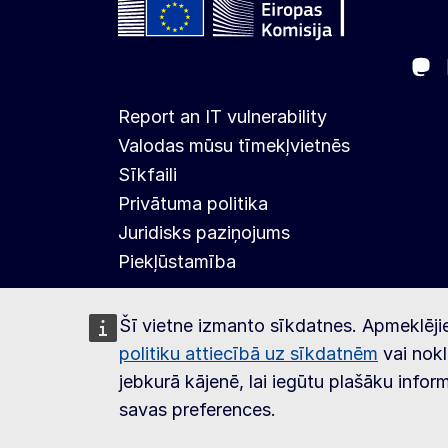
Ma
Follow the European Commission
Report an IT vulnerability
Valodas mūsu tīmekļvietnēs
Sīkfaili
Privātuma politika
Juridisks paziņojums
Piekļūstamība
Šī vietne izmanto sīkdatnes. Apmeklēji
politiku attiecībā uz sīkdatnēm
vai nokl
jebkurā kājenē, lai iegūtu plašāku infor
savas preferences.