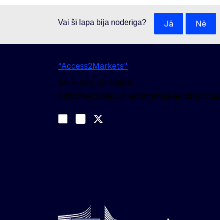
Vai šī lapa bija noderīga?
Jā
Nē
"Access2Markets"
Šo vietni pārvalda:
Tirdzniecības un ekonomiskās drošības
Sekojiet līdz mums
Join us on LinkedIn
#EUtrade
Trade-Off podcast