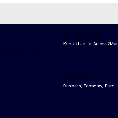
Sazinieties ar mums
Kontaktiem ar Access2Mar
 ģenerāldirektorāts
Related sites
Business, Economy, Euro