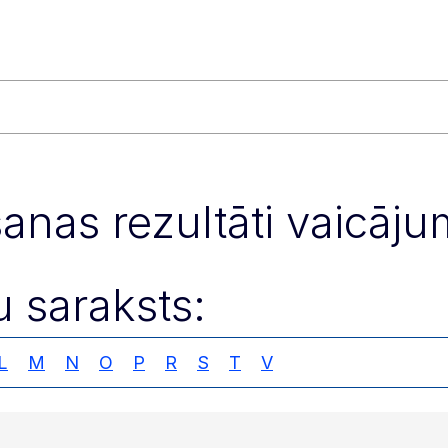
šanas rezultāti vaicāj
u saraksts:
L
M
N
O
P
R
S
T
V