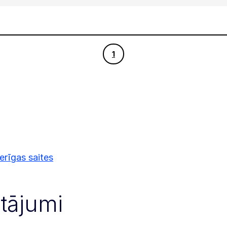
1
1
rīgas saites
utājumi