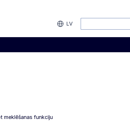
Meklēt
LV
iet meklēšanas funkciju