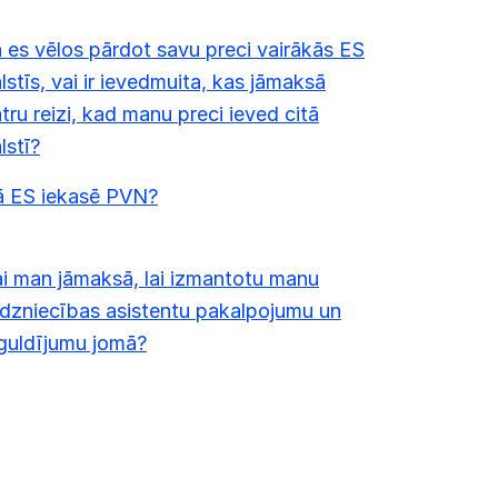
 es vēlos pārdot savu preci vairākās ES
lstīs, vai ir ievedmuita, kas jāmaksā
tru reizi, kad manu preci ieved citā
lstī?
ā ES iekasē PVN?
i man jāmaksā, lai izmantotu manu
rdzniecības asistentu pakalpojumu un
guldījumu jomā?