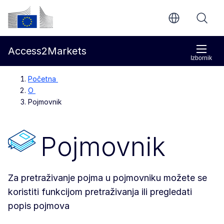
Prijeđi na glavni sadržaj
Europska komisija
Access2Markets
Izbornik
Početna
O
Pojmovnik
Pojmovnik
Za pretraživanje pojma u pojmovniku možete se
koristiti funkcijom pretraživanja ili pregledati
popis pojmova