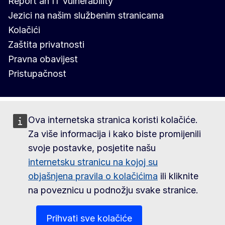
Report an IT vulnerability
Jezici na našim službenim stranicama
Kolačići
Zaštita privatnosti
Pravna obavijest
Pristupačnost
Ova internetska stranica koristi kolačiće.
Za više informacija i kako biste promijenili
svoje postavke, posjetite našu
internetsku stranicu na kojoj su
objašnjena pravila o kolačićima
ili kliknite
na poveznicu u podnožju svake stranice.
Prihvati sve kolačiće