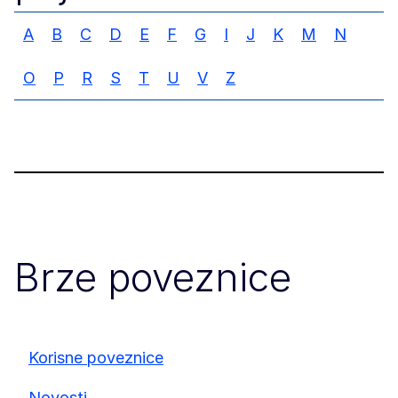
A
B
C
D
E
F
G
I
J
K
M
N
O
P
R
S
T
U
V
Z
Brze poveznice
Korisne poveznice
Novosti