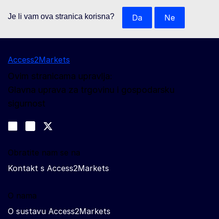
Je li vam ova stranica korisna?
Da
Ne
Access2Markets
Ovim stranicama upravlja:
Glavna uprava za trgovinu i gospodarsku
sigurnost
Pratite nas
Join us on LinkedIn
#EUtrade
Trade-Off podcast
Obratite nam se na
Kontakt s Access2Markets
O nama
O sustavu Access2Markets