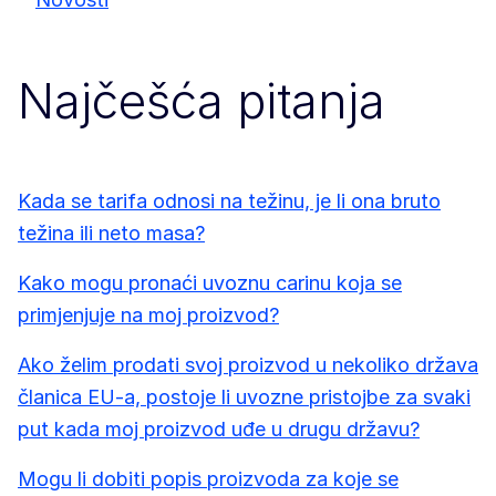
Najčešća pitanja
Kada se tarifa odnosi na težinu, je li ona bruto
težina ili neto masa?
Kako mogu pronaći uvoznu carinu koja se
primjenjuje na moj proizvod?
Ako želim prodati svoj proizvod u nekoliko država
članica EU-a, postoje li uvozne pristojbe za svaki
put kada moj proizvod uđe u drugu državu?
Mogu li dobiti popis proizvoda za koje se