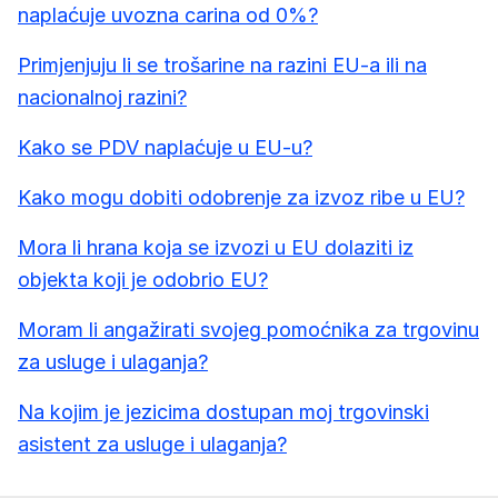
naplaćuje uvozna carina od 0%?
Primjenjuju li se trošarine na razini EU-a ili na
nacionalnoj razini?
Kako se PDV naplaćuje u EU-u?
Kako mogu dobiti odobrenje za izvoz ribe u EU?
Mora li hrana koja se izvozi u EU dolaziti iz
objekta koji je odobrio EU?
Moram li angažirati svojeg pomoćnika za trgovinu
za usluge i ulaganja?
Na kojim je jezicima dostupan moj trgovinski
asistent za usluge i ulaganja?