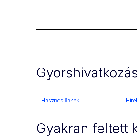
Gyorshivatkozá
Hasznos linkek
Híre
Gyakran feltett