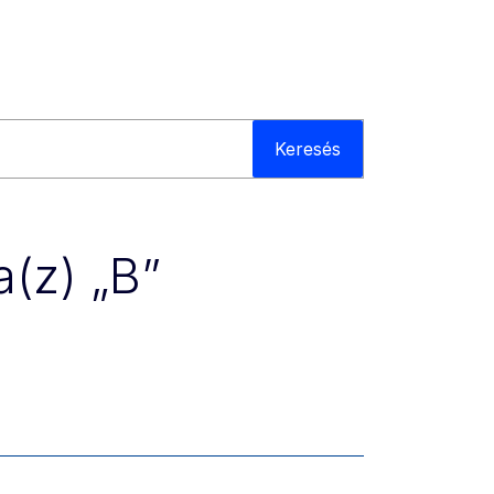
Keresés
a(z) „B”