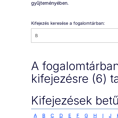
gyűjteményében.
Kifejezés keresése a fogalomtárban:
Keresés ezen a webhelyen
A fogalomtárban 
kifejezésre (6) ta
Kifejezések bet
A
B
C
D
E
F
G
H
I
J