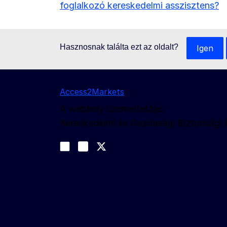
foglalkozó kereskedelmi asszisztens?
Hasznosnak találta ezt az oldalt?
Igen
Access2Markets
A webhely üzemeltetője:
Kereskedelmi és Gazdasági Biztonsági
Kövessen bennünket
Join us on LinkedIn
#EUtrade
Trade-Off podcast