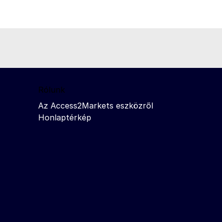
Rólunk
Az Access2Markets eszközről
Honlaptérkép