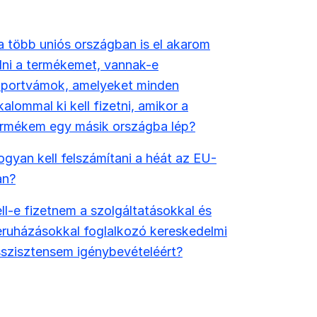
 több uniós országban is el akarom
ni a termékemet, vannak-e
mportvámok, amelyeket minden
kalommal ki kell fizetni, amikor a
ermékem egy másik országba lép?
gyan kell felszámítani a héát az EU-
an?
ll-e fizetnem a szolgáltatásokkal és
ruházásokkal foglalkozó kereskedelmi
szisztensem igénybevételéért?