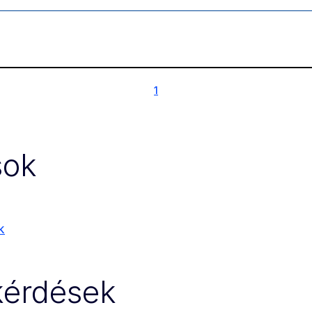
1
1
sok
k
 kérdések