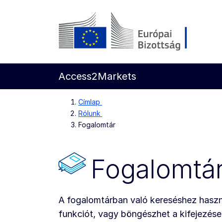
Ugrás a fő tartalomra
Európai Bizottság
Access2Markets
Címlap
Rólunk
Fogalomtár
Fogalomtá
A fogalomtárban való kereséshez haszn
funkciót, vagy böngészhet a kifejezés