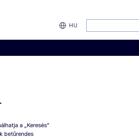
Keresés
HU
r
álhatja a „Keresés”
ek betűrendes