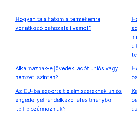
Hogyan találhatom a termékemre
Ha
vonatkozó behozatali vámot?
ad
i
al
t
Alkalmaznak-e jövedéki adót uniós vagy
Ho
nemzeti szinten?
b
Az EU-ba exportált élelmiszereknek uniós
Ke
engedéllyel rendelkező létesítményből
be
kell-e származniuk?
as