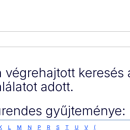
végrehajtott keresés 
lálatot adott.
űrendes gyűjteménye:
K
L
M
N
P
R
S
T
U
V
(