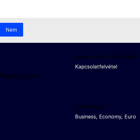
Nem
Lépjen velünk kapcsolatba
Kapcsolatfelvétel
 Főigazgatóság
Related sites
Business, Economy, Euro