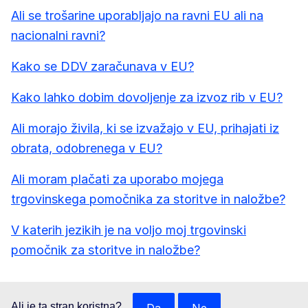
Ali se trošarine uporabljajo na ravni EU ali na
nacionalni ravni?
Kako se DDV zaračunava v EU?
Kako lahko dobim dovoljenje za izvoz rib v EU?
Ali morajo živila, ki se izvažajo v EU, prihajati iz
obrata, odobrenega v EU?
Ali moram plačati za uporabo mojega
trgovinskega pomočnika za storitve in naložbe?
V katerih jezikih je na voljo moj trgovinski
pomočnik za storitve in naložbe?
Ali je ta stran koristna?