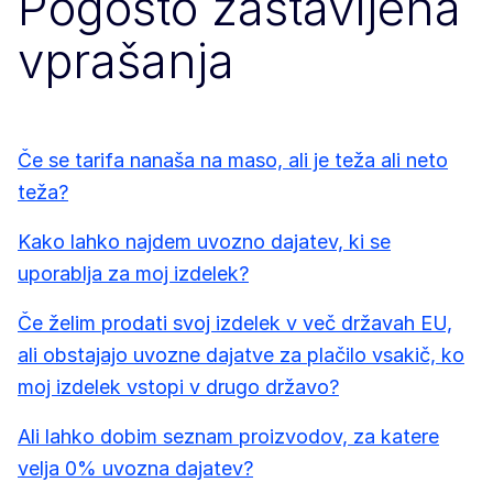
Pogosto zastavljena
vprašanja
Če se tarifa nanaša na maso, ali je teža ali neto
teža?
Kako lahko najdem uvozno dajatev, ki se
uporablja za moj izdelek?
Če želim prodati svoj izdelek v več državah EU,
ali obstajajo uvozne dajatve za plačilo vsakič, ko
moj izdelek vstopi v drugo državo?
Ali lahko dobim seznam proizvodov, za katere
velja 0% uvozna dajatev?