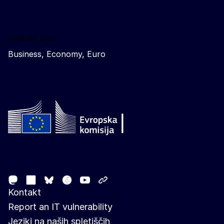
Related sites
Business, Economy, Euro
Follow the European Commission
Mastodon
LinkedIn
Facebook
Youtube
Other networks
Bluesky
Kontakt
Report an IT vulnerability
Jeziki na naših spletiščih