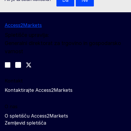
Da
Ne
Access2Markets
Spletišče upravlja:
Generalni direktorat za trgovino in gospodarsko
varnost
Spremljajte nas
Join us on LinkedIn
#EUtrade
Trade-Off podcast
Kontakt
Kontaktirajte Access2Markets
O nas
O spletišču Access2Markets
Zemljevid spletišča