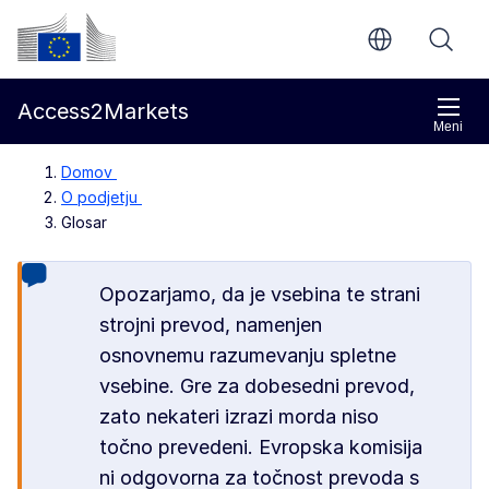
Preskoči na glavno vsebino
Evropska komisija
Access2Markets
Meni
Domov
O podjetju
Glosar
Opozarjamo, da je vsebina te strani
strojni prevod, namenjen
osnovnemu razumevanju spletne
vsebine. Gre za dobesedni prevod,
zato nekateri izrazi morda niso
točno prevedeni. Evropska komisija
ni odgovorna za točnost prevoda s