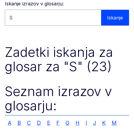
Iskanje izrazov v glosarju:
Iskanje po spletišču
Iskanje
Zadetki iskanja za
glosar za "S" (23)
Seznam izrazov v
glosarju:
A
B
C
D
E
F
G
H
I
J
K
M