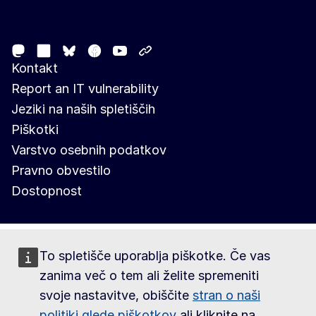
Follow the European Commission
Mastodon
LinkedIn
Facebook
Youtube
Other networks
Bluesky
Kontakt
Report an IT vulnerability
Jeziki na naših spletiščih
Piškotki
Varstvo osebnih podatkov
Pravno obvestilo
Dostopnost
To spletišče uporablja piškotke. Če vas
zanima več o tem ali želite spremeniti
svoje nastavitve, obiščite
stran o naši
politiki glede piškotkov
ali kliknite na