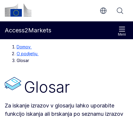
Preskoči na glavno vsebino
Evropska komisija
Access2Markets
Meni
Domov
O podjetju
Glosar
Glosar
Za iskanje izrazov v glosarju lahko uporabite
funkcijo iskanja ali brskanja po seznamu izrazov