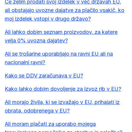
Če želim prodati svoj izdelek v več državah EU,
ali obstajajo uvozne dajatve za plačilo vsakič, ko
moj izdelek vstopi v drugo državo?
Ali lahko dobim seznam proizvodov, za katere
velja 0% uvozna dajatev?
Ali se trošarine uporabljajo na ravni EU ali na
nacionalni ravni?
Kako se DDV zaračunava v EU?
Kako lahko dobim dovoljenje za izvoz rib v EU?
Ali morajo živila, ki se izvažajo v EU, prihajati iz
obrata, odobrenega v EU?
Ali moram plačati za uporabo mojega