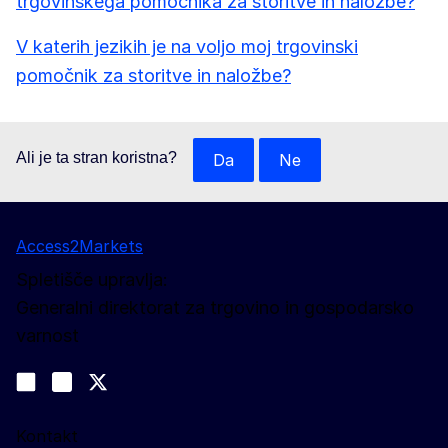
trgovinskega pomočnika za storitve in naložbe?
V katerih jezikih je na voljo moj trgovinski
pomočnik za storitve in naložbe?
Ali je ta stran koristna?
Da
Ne
Access2Markets
Spletišče upravlja:
Generalni direktorat za trgovino in gospodarsko
varnost
Spremljajte nas
Join us on LinkedIn
#EUtrade
Trade-Off podcast
Kontakt