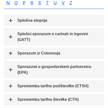
N
O
P
R
S
T
U
V
Z
Splošna stopnja
Splošni sporazum o carinah in trgovini
(GATT)
Sporazum iz Cotonouja
Sporazumi o gospodarskem partnerstvu
(EPA)
Sprememba tarifne podštevilke (CTSH)
Sprememba tarifne številke (CTH)