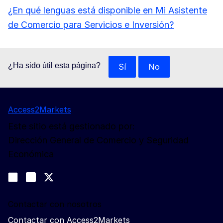
¿En qué lenguas está disponible en Mi Asistente
de Comercio para Servicios e Inversión?
¿Ha sido útil esta página?
Sí
No
Access2Markets
Este sitio está gestionado por:
Dirección General de Comercio y Seguridad
Económica
Síganos
Join us on LinkedIn
#EUtrade
Trade-Off podcast
Contactar con nosotros
Contactar con Access2Markets