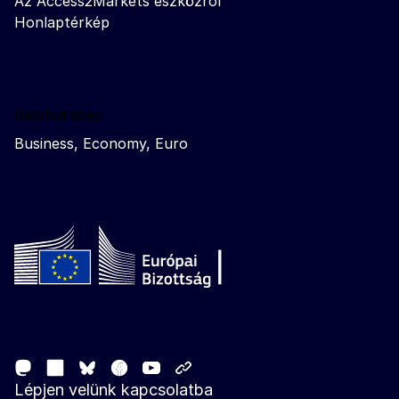
Az Access2Markets eszközről
Honlaptérkép
Related sites
Business, Economy, Euro
Follow the European Commission
Mastodon
LinkedIn
Facebook
Youtube
Other networks
Bluesky
Lépjen velünk kapcsolatba