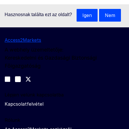
Hasznosnak találta ezt az oldalt?
Igen
Nem
Access2Markets
A webhely üzemeltetője:
Kereskedelmi és Gazdasági Biztonsági
Főigazgatóság
Kövessen bennünket
Join us on LinkedIn
#EUtrade
Trade-Off podcast
Lépjen velünk kapcsolatba
Kapcsolatfelvétel
Rólunk