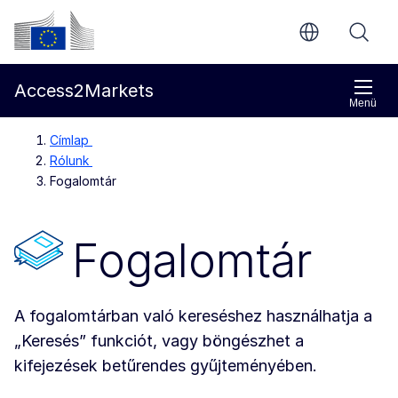
Ugrás a fő tartalomra
Európai Bizottság
Access2Markets
Menü
Címlap
Rólunk
Fogalomtár
Fogalomtár
A fogalomtárban való kereséshez használhatja a
„Keresés” funkciót, vagy böngészhet a
kifejezések betűrendes gyűjteményében.