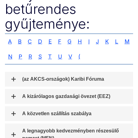
betűrendes
gyűjteménye:
A
B
C
D
E
F
G
H
I
J
K
L
M
N
P
R
S
T
U
V
(
(az AKCS-országok) Karibi Fóruma
A kizárólagos gazdasági övezet (EEZ)
A közvetlen szállítás szabálya
A legnagyobb kedvezményben részesülő