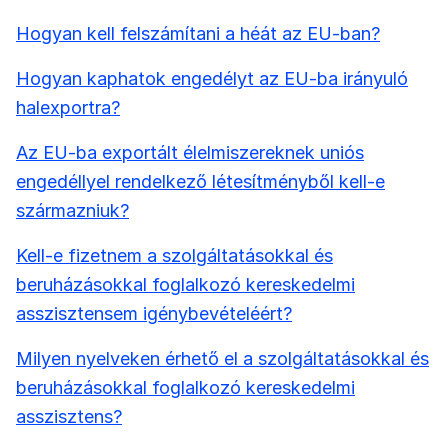
Hogyan kell felszámítani a héát az EU-ban?
Hogyan kaphatok engedélyt az EU-ba irányuló
halexportra?
Az EU-ba exportált élelmiszereknek uniós
engedéllyel rendelkező létesítményből kell-e
származniuk?
Kell-e fizetnem a szolgáltatásokkal és
beruházásokkal foglalkozó kereskedelmi
asszisztensem igénybevételéért?
Milyen nyelveken érhető el a szolgáltatásokkal és
beruházásokkal foglalkozó kereskedelmi
asszisztens?